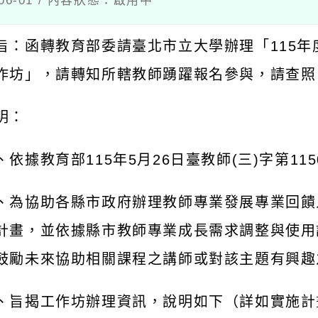
06-01 / 內容狀態：啟用中
旨：函轉教育部委請臺北市立大學辦理「
115
年
作坊」，請轉知所轄教師踴躍報名參與，請查照
明：
、依據教育部
115
年
5
月
26
日臺教師
(
三
)
字第
115
、為協助各縣市政府辦理教師專業發展專業回饋
計畫，並依據縣市教師專業成長需求調整與使用
鼓勵未來協助相關課程之講師或對該主題有興趣
、旨揭工作坊辦理資訊，說明如下（詳如實施計