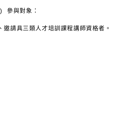
一
)
參與對象：
、邀請具三類人才培訓課程講師資格者。
、未來擬擔任該課程之講師。
、對該課程主題有興趣之教師。
二
)
實施方式
(
依照辦理時間排序
)
：
、必修課程「進階
2-3
教師專業成長與學習社群
１
)
時間：
115
年
7
月
2
日（星期四
)
上午
9
時至
12