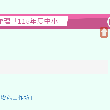
理「115年度中小
開
啟
上
方
區
塊
師增能工作坊」