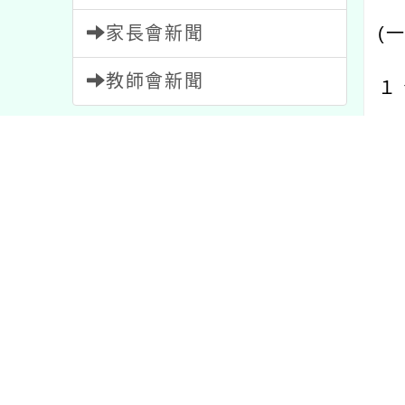
家長會新聞
(
教師會新聞
１
２
內容標籤
３
學習
75
活動
1054
資訊
38
課程
205
節日
2
(
教學
7
特色
1
比賽
511
１
報名
1473
重要
20
(
研習
1706
宣導
114