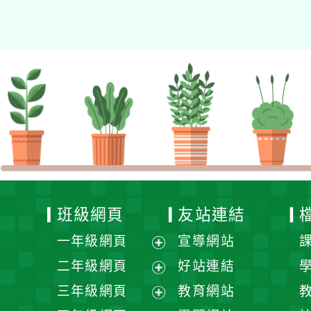
班級網頁
友站連結
一年級網頁
宣導網站
展
二年級網頁
好站連結
開
展
三年級網頁
教育網站
選
開
展