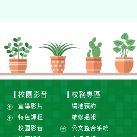
校園影音
校務專區
宣導影片
場地預約
展
特色課程
維修通報
開
展
校園影音
公文整合系統
選
開
展