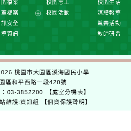
校園檔案
校園志工
校園生活
單
選
處室檔案
校園活動
媒體報導
單
展
資訊安全
競賽活動
開
宣導資訊
教師研習
選
單
026
桃園市大園區溪海國民小學
大園區和平西路一段420號
：03-3852200
【處室分機表】
站維護:資訊組
【個資保護聲明】