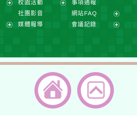
校園活動
事項通報
單
選
開
展
展
社團影音
網站FAQ
單
選
開
開
展
媒體報導
會議記錄
單
選
選
開
展
展
單
單
選
開
開
單
選
選
單
單
返回首頁
返回頂端