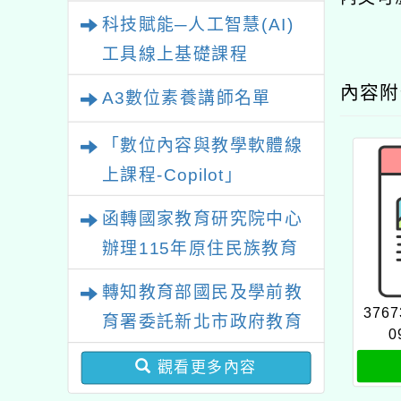
業研習
科技賦能─人工智慧(AI)
工具線上基礎課程
內容
A3數位素養講師名單
「數位內容與教學軟體線
上課程-Copilot」
函轉國家教育研究院中心
辦理115年原住民族教育
政策研討會「原住民族教
轉知教育部國民及學前教
育國際趨勢與發展」
3767
育署委託新北市政府教育
0
局辦理「115年度教師專
觀看更多內容
業成長研習實施計畫－夢