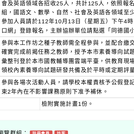
會及英語領域各招收25人，共計125人，依照
組，國語文、數學、自然、社會及英語各領域至
參加人員請於112年10月13日（星期五）下午
口網」登錄報名，主辦協辦單位請點選「同德國
參與本工作坊之種子教師需全程參與，並配合繳
確實完成前揭任務之教師，授予本市素養導向試
彙整刊登於本市國教輔導團雲端平臺，供教育現
領校內素養導向試題研發共備及於平時或定期評
參與各場次活動人員，請學校本權責核予公假登
束2年內在不影響課務原則下准予補休。
檢附實施計畫1份。
瀏覽群組：
註冊會員
訪客