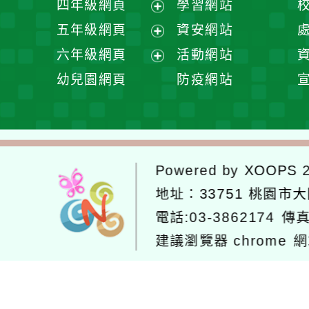
四年級網頁
學習網站
單
選
開
展
五年級網頁
資安網站
單
選
開
展
六年級網頁
活動網站
單
選
開
展
幼兒園網頁
防疫網站
單
選
開
單
選
單
Powered by
XOOPS
2
地址：
33751 桃園市
電話:03-3862174
傳真
建議瀏覽器 chrome
網
網站設計：
Neil網站設計
工坊