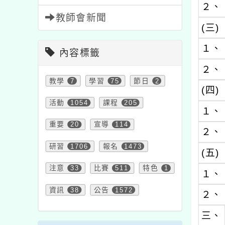
２、
教師會新聞
(三)
１、
內容標籤
２、
教學
7
學習
75
節日
2
(四)
活動
1054
課程
205
１、
重要
20
宣導
114
２、
研習
1706
報名
1473
(五)
注意
33
比賽
511
特色
1
１、
資訊
38
公告
1572
２、
三、