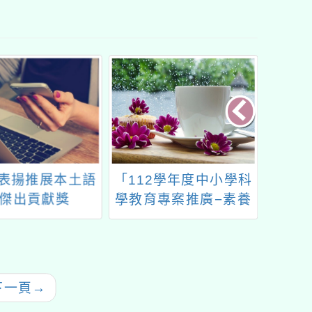
2學年度中小學科
中華未來學校教育學會
中華民
專案推廣−素養
與千碩教育合作特辦理
文
量研習工作坊」
「教師增能系列研習」
下一頁
→