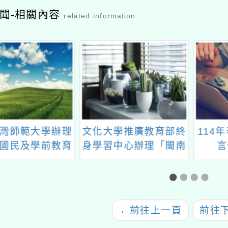
聞-相關內容
related information
學推廣教育部終
114年表揚推展本土語
「11
中心辦理「閩南
言傑出貢獻獎
學教育
全民台語語言能力
導向評
考試輔導班】」
訊息詳如說明
←
前往上一頁
前往