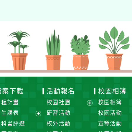
檔案下載
活動報名
校園相簿
課程計畫
校園社團
校園相簿
展
學生課表
研習活動
校園活動
開
展
教科書評選
校外活動
宣導活動
選
開