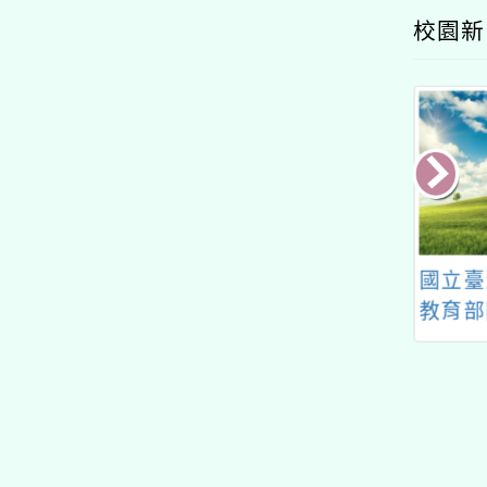
的N次方素養工作坊新北
校園新
場」計畫
113年語文競賽
國立臺灣師範大學辦理
文化大
教育部國民及學前教育
身學習
署中央課程與教學輔導
語&
組—自然科學領域輔導
認證【
群辦理「112學年度
研習
《2024自然究會》年
刊發表會」