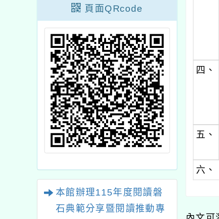
頁面QRcode
四、
五、
六、
本館辦理115年度閱讀磐
石典範分享暨閱讀推動專
內文可