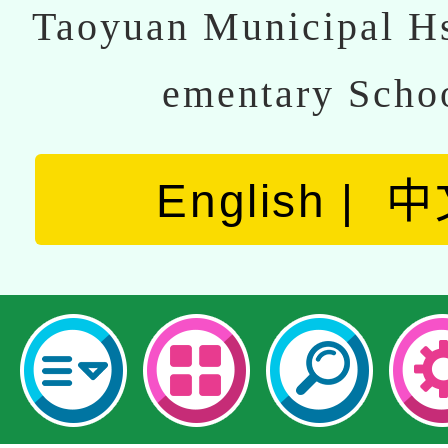
Taoyuan Municipal Hs
ementary Scho
English
中