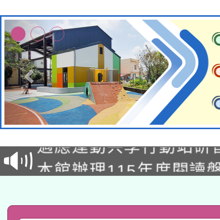
本校115學年度第2次
適應運動共學行動站研
招甄選結果公告(無人
本館辦理115年度閱讀
招)
科技賦能─人工智慧(AI
暨閱讀推動專業研習
A3數位素養講師名單
礎課程