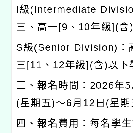
I
級
(Intermediate Divisi
三、高一
[9
、
10
年級
](
含
S
級
(Senior Division)
：
三
[11
、
12
年級
](
含
)
以下
三、報名時間：
2026
年
5
(
星期五
)
～
6
月
12
日
(
星期
四、報名費用：每名學生