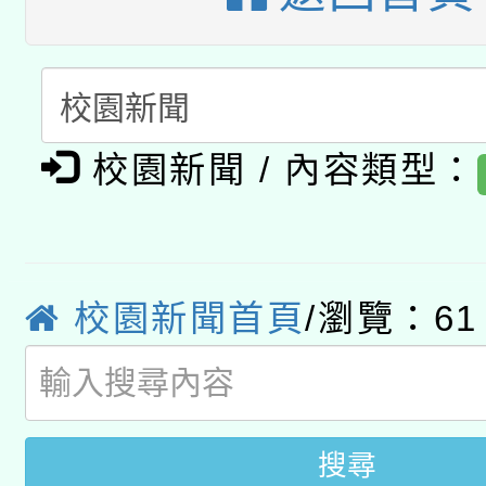
A3數位素養講師名單
礎課程
「數位內容與教學軟體線
有關大陸委員會函釋公
pilot」
校園新聞 / 內容類型：
轉知經濟部水利署委託
薪期間赴陸應申請許可
115年8月22日(星期六)
業技術研究院辦理「11
2026年桃園地景藝術
桃園市孔廟祈福系列活
校園新聞首頁
/瀏覽：61
用水績優單位及節水達
開 智慧啟航」
動」
搜尋