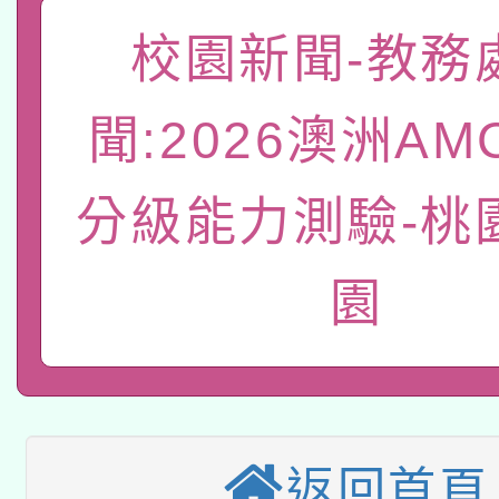
「數位內容與教學軟體線
校園新聞-教務
有關大陸委員會函釋公
pilot」
聞:2026澳洲A
轉知經濟部水利署委託
薪期間赴陸應申請許可
115年8月22日(星期六)
業技術研究院辦理「11
分級能力測驗-桃
2026年桃園地景藝術
桃園市孔廟祈福系列活
用水績優單位及節水達
園
本校115學年度第2次
開 智慧啟航」
動」
適應運動共學行動站研
招甄選結果公告(無人
本館辦理115年度閱讀
招)
科技賦能─人工智慧(AI
返回首頁
暨閱讀推動專業研習