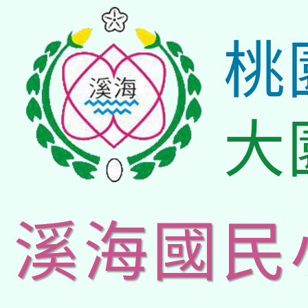
桃
大
溪海國民