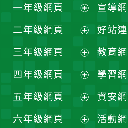
一年級網頁
宣導網
展
二年級網頁
好站連
開
展
三年級網頁
教育網
選
開
展
單
四年級網頁
學習網
選
開
展
單
五年級網頁
資安網
選
開
展
單
六年級網頁
活動網
選
開