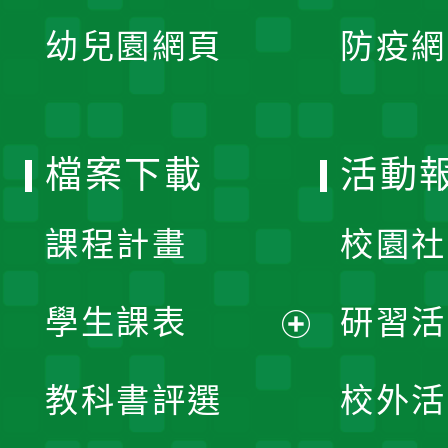
展
單
幼兒園網頁
防疫網
選
開
單
選
檔案下載
活動
單
課程計畫
校園社
學生課表
研習活
展
教科書評選
校外活
開