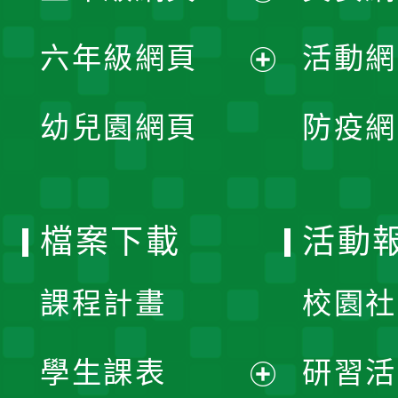
開
展
單
六年級網頁
活動網
選
開
展
單
幼兒園網頁
防疫網
選
開
單
選
檔案下載
活動
單
課程計畫
校園社
學生課表
研習活