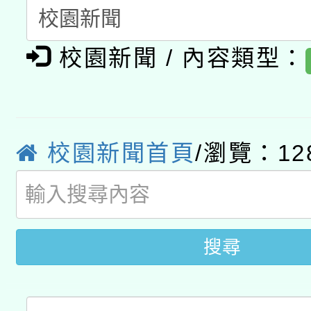
A3數位素養講師名單
礎課程
校園新聞 / 內容類型：
「數位內容與教學軟體線
有關大陸委員會函釋公
pilot」
轉知經濟部水利署委託
薪期間赴陸應申請許可
校園新聞首頁
/瀏覽：12
115年8月22日(星期六)
業技術研究院辦理「11
2026年桃園地景藝術
桃園市孔廟祈福系列活
用水績優單位及節水達
開 智慧啟航」
動」
搜尋