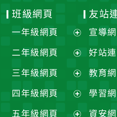
班級網頁
友站
一年級網頁
宣導網
展
二年級網頁
好站連
開
展
三年級網頁
教育網
選
開
展
單
四年級網頁
學習網
選
開
展
單
五年級網頁
資安網
選