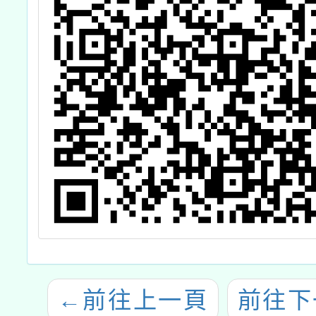
←
前往上一頁
前往下