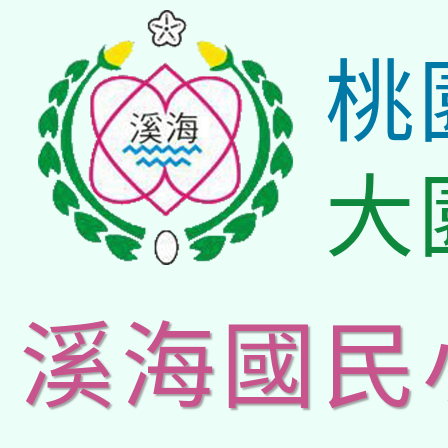
桃
大
溪海國民