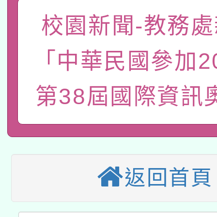
「數位內容與教學軟體線
校園新聞-教務處
有關大陸委員會函釋公
pilot」
「中華民國參加20
轉知經濟部水利署委託
薪期間赴陸應申請許可
115年8月22日(星期六)
業技術研究院辦理「11
第38屆國際資訊
2026年桃園地景藝術
桃園市孔廟祈福系列活
用水績優單位及節水達
本校115學年度第2次
開 智慧啟航」
動」
適應運動共學行動站研
招甄選結果公告(無人
返回首頁
本館辦理115年度閱讀
招)
科技賦能─人工智慧(AI
暨閱讀推動專業研習