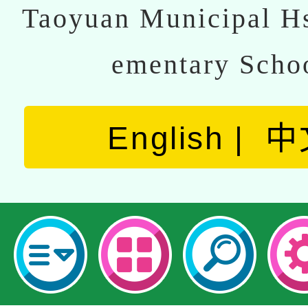
Taoyuan Municipal Hs
ementary Scho
English
中