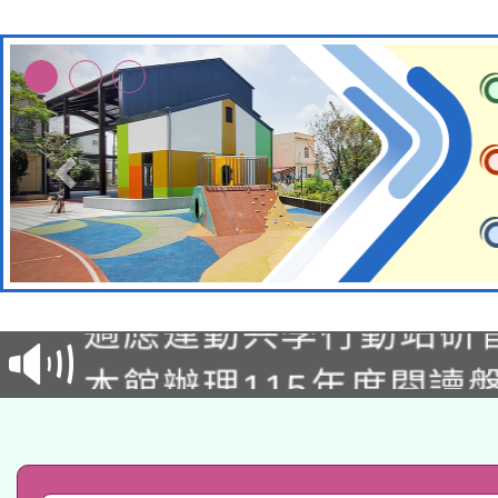
本校115學年度第2次
適應運動共學行動站研
招甄選結果公告(無人
本館辦理115年度閱讀
招)
科技賦能─人工智慧(AI
暨閱讀推動專業研習
A3數位素養講師名單
礎課程