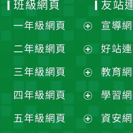
班級網頁
友站
一年級網頁
宣導網
展
二年級網頁
好站連
開
展
三年級網頁
教育網
選
開
展
單
四年級網頁
學習網
選
開
展
單
五年級網頁
資安網
選
開
展