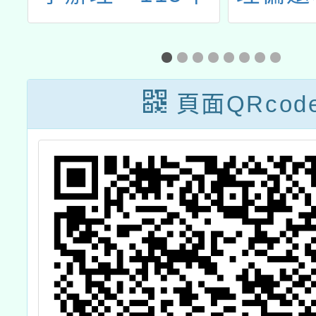
課
加強國民中小學
山非市
的
自然科學領域教
整合性
論
師操作課本實驗
規劃研
頁面QRcod
培訓計畫」
下的普
物