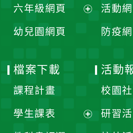
單
六年級網頁
活動網
選
開
展
單
幼兒園網頁
防疫網
選
開
單
選
檔案下載
活動
單
課程計畫
校園社
學生課表
研習活
展