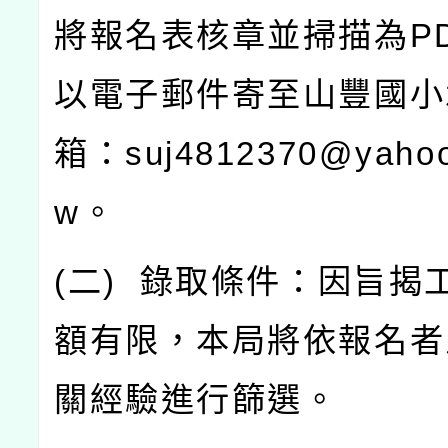
將報名表核章並掃描為
P
以電子郵件寄至山豐國小
箱：
suj4812370@yahoo
w
。
(
二
)
錄取條件：因旨揭
額有限，本局將依報名者
關經驗進行篩選。