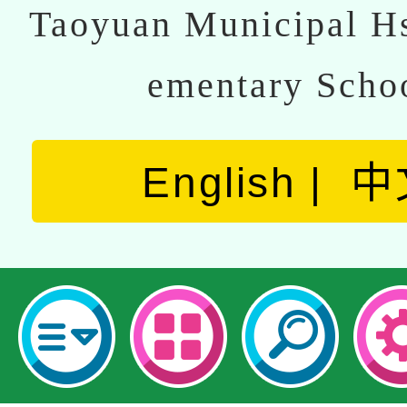
Taoyuan Municipal Hs
ementary Scho
English
中