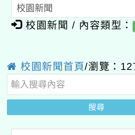
A3數位素養講師名單
礎課程
「數位內容與教學軟體線
校園新聞 / 內容類型：
有關大陸委員會函釋公
pilot」
轉知經濟部水利署委託
薪期間赴陸應申請許可
校園新聞首頁
/瀏覽：12
115年8月22日(星期六)
業技術研究院辦理「11
2026年桃園地景藝術
桃園市孔廟祈福系列活
用水績優單位及節水達
開 智慧啟航」
動」
搜尋