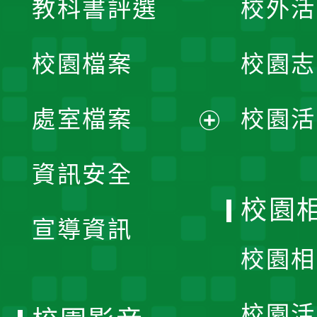
教科書評選
校外活
開
校園檔案
校園志
選
單
處室檔案
校園活
展
資訊安全
開
校園
宣導資訊
選
校園相
單
校園活