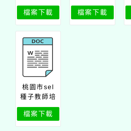
5年度sel種
5年度sel種
檔案下載
檔案下載
子教師基礎
子教師基礎
培訓工作坊
培訓工作坊
（bestm
（bestm
e）」
e）」公文
桃園市sel
種子教師培
訓三部曲
檔案下載
（草案）之
基礎與初階