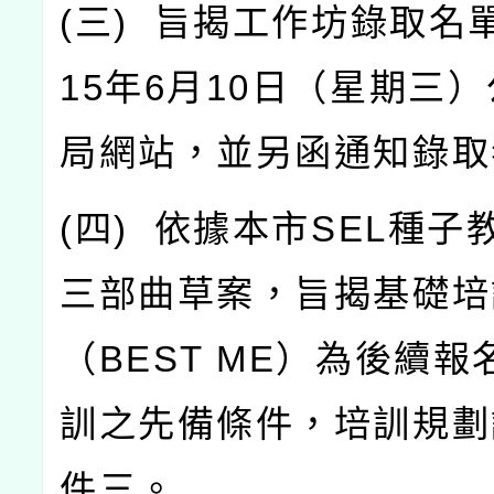
(
三
)
旨揭工作坊錄取名
15
年
6
月
10
日（星期三）
局網站，並另函通知錄取
(
四
)
依據本市
SEL
種子
三部曲草案，旨揭基礎培
（
BEST ME
）為後續報
訓之先備條件，培訓規劃
件三。