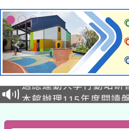
本校115學年度第2次
適應運動共學行動站研
招甄選結果公告(無人
本館辦理115年度閱讀
招)
科技賦能─人工智慧(AI
暨閱讀推動專業研習
A3數位素養講師名單
礎課程