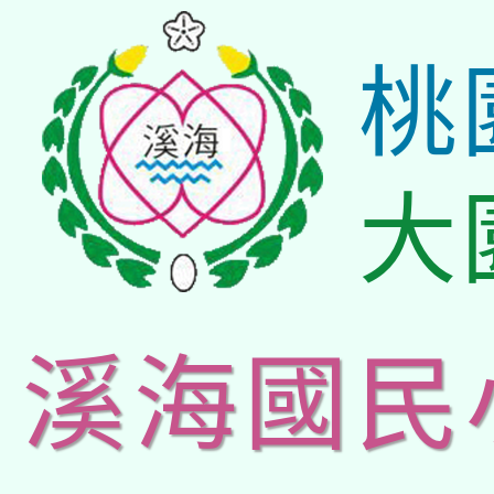
桃
大
溪海國民