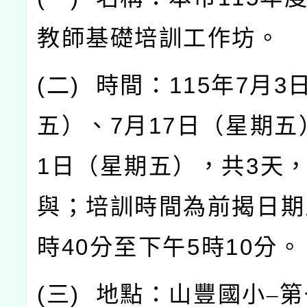
教師基礎培訓工作坊。
(
二
)
時間：
115
年
7
月
3
五）、
7
月
17
日（星期五
1
日（星期五），共
3
天
與；培訓時間為前揭日期
時
40
分至下午
5
時
10
分。
(
三
)
地點：山豐國小–