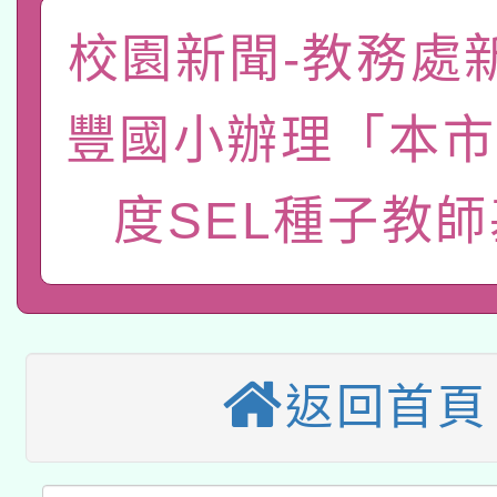
「數位內容與教學軟體線
校園新聞-教務處
有關大陸委員會函釋公
pilot」
豐國小辦理「本市
轉知經濟部水利署委託
薪期間赴陸應申請許可
115年8月22日(星期六)
業技術研究院辦理「11
度SEL種子教
2026年桃園地景藝術
桃園市孔廟祈福系列活
用水績優單位及節水達
本校115學年度第2次
開 智慧啟航」
動」
適應運動共學行動站研
招甄選結果公告(無人
返回首頁
本館辦理115年度閱讀
招)
科技賦能─人工智慧(AI
暨閱讀推動專業研習