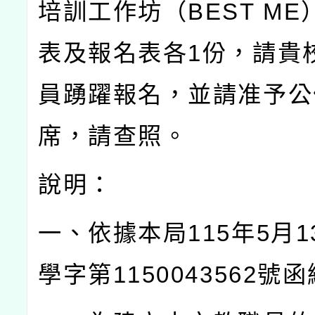
培訓工作坊（
BEST ME
表及報名表各
1
份，請貴
員踴躍報名，並請准予公
席，請查照。
說明：
一、依據本局
115
年
5
月
1
學字第
1150043562
號函