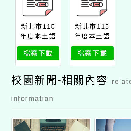
新北市115
新北市115
年度本土語
年度本土語
文（閩南語
文（閩南語
檔案下載
檔案下載
文）教學支
文及客語
援老師教學
文）教學支
能力認證培
援老師教學
校園新聞-相關內容
relat
訓研習實施
能力認證培
計畫
訓及回流研
information
習公文