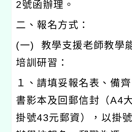
2
號函辦理。
二、報名方式：
(
一
)
教學支援老師教學
培訓研習：
１、請填妥報名表、備齊
書影本及回郵信封（
A4
掛號
43
元郵資），以掛