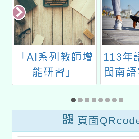
及
「AI系列教師增
113年
年
能研習」
閩南語
習
推廣
頁面QRcod