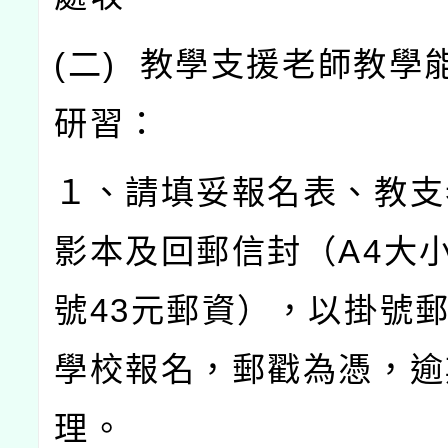
(
二
)
教學支援老師教學
研習：
１、請填妥報名表、教支
影本及回郵信封（
A4
大
號
43
元郵資），以掛號
學校報名，郵戳為憑，逾
理。