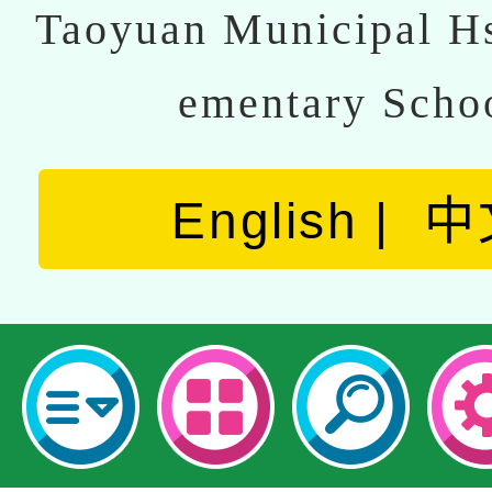
Taoyuan Municipal Hs
ementary Scho
English
中