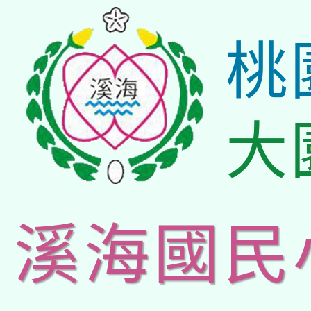
桃
大
溪海國民