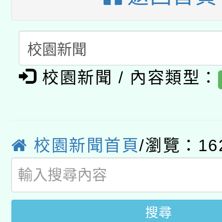
A3數位素養講師名單
礎課程
「數位內容與教學軟體線
有關大陸委員會函釋公
pilot」
校園新聞 / 內容類型：
轉知經濟部水利署委託
薪期間赴陸應申請許可
115年8月22日(星期六)
業技術研究院辦理「11
2026年桃園地景藝術
校園新聞首頁
/瀏覽：16
桃園市孔廟祈福系列活
用水績優單位及節水達
開 智慧啟航」
動」
搜尋