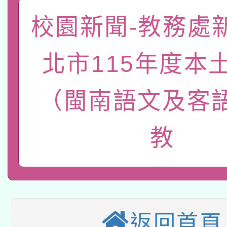
「數位內容與教學軟體線
校園新聞-教務處
有關大陸委員會函釋公
pilot」
北市115年度本
轉知經濟部水利署委託
薪期間赴陸應申請許可
115年8月22日(星期六)
（閩南語文及客
業技術研究院辦理「11
2026年桃園地景藝術
桃園市孔廟祈福系列活
用水績優單位及節水達
教
本校115學年度第2次
開 智慧啟航」
動」
適應運動共學行動站研
招甄選結果公告(無人
本館辦理115年度閱讀
招)
返回首頁
科技賦能─人工智慧(AI
暨閱讀推動專業研習