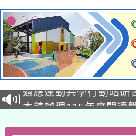
本校115學年度第2次
適應運動共學行動站研
招甄選結果公告(無人
本館辦理115年度閱讀
招)
科技賦能─人工智慧(AI
暨閱讀推動專業研習
A3數位素養講師名單
礎課程