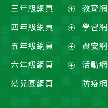
展
三年級網頁
教育網
選
開
展
單
四年級網頁
學習網
選
開
展
單
五年級網頁
資安網
選
開
展
單
六年級網頁
活動網
選
開
展
單
幼兒園網頁
防疫網
選
開
單
選