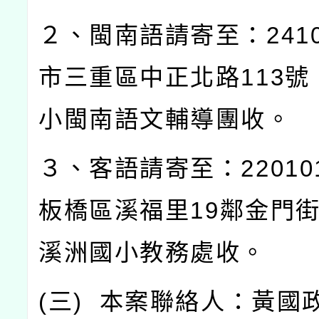
２、閩南語請寄至：
241
市三重區中正北路
113
號
小閩南語文輔導團收。
３、客語請寄至：
22010
板橋區溪福里
19
鄰金門
溪洲國小教務處收。
(
三
)
本案聯絡人：黃國