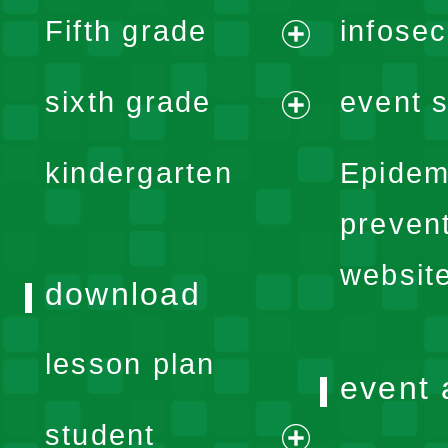
expand
Fifth grade
infose
menu
expand
sixth grade
event s
menu
expand
kindergarten
Epidem
menu
preven
websit
download
lesson plan
event 
student