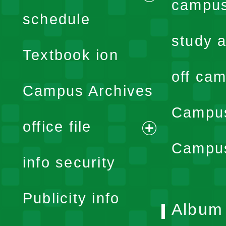
campus
expand
schedule
menu
study a
Textbook ion
off cam
Campus Archives
Campus
office file
expand
Campus
info security
menu
Publicity info
Album