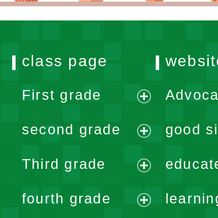
class page
websit
First grade
Advoca
expand
second grade
good si
menu
expand
Third grade
educat
menu
expand
fourth grade
learnin
menu