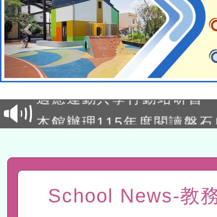
本校115學年度第2次代理
結果公告(無人報名，續辦
適應運動共學行動站研習
本館辦理115年度閱讀磐
讀推動專業研習
科技賦能─人工智慧(AI)
程
A3數位素養講師名單
「數位內容與教學軟體線上課程
School News-
t」
有關大陸委員會函釋公務