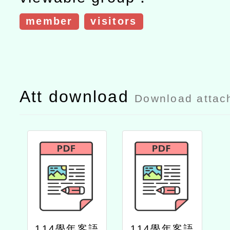
member
visitors
Att download
Download attac
114學年客語
114學年客語