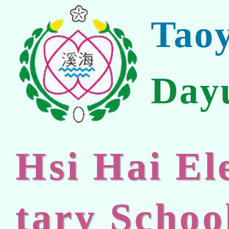
Tao
Day
Hsi Hai E
tary Schoo