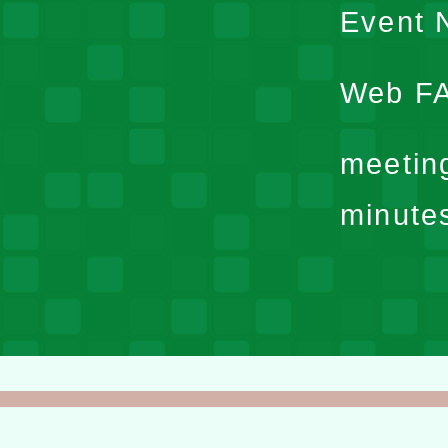
Event N
Web F
meetin
minute