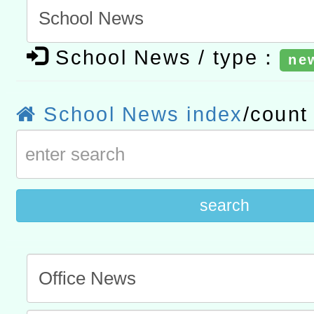
t」
有關大陸委員會函釋公務
School News / type：
赴陸應申請許可一案
ne
轉知經濟部水利署委託財
研究院辦理「115年表揚
115年8月22日(星期六)辦
School News index
/coun
位及節水達人選拔活動」
市孔廟祈福系列活動—儒門
2026年桃園地景藝術節教
航」
search