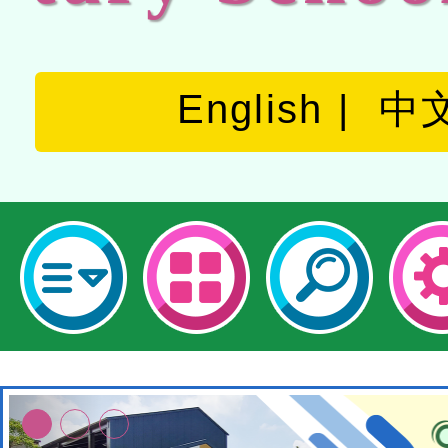
English
中