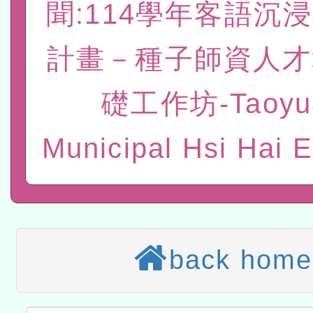
聞:114學年客語沉
赴陸應申請許可一案
轉知經濟部水利署委託財
計畫－種子師資人才
研究院辦理「115年表揚
115年8月22日(星期六)辦
位及節水達人選拔活動」
市孔廟祈福系列活動—儒門
2026年桃園地景藝術節教
礎工作坊-Taoyu
航」
本校115學年度第2次代理
Municipal Hsi Hai 
結果公告(無人報名，續辦
適應運動共學行動站研習
本館辦理115年度閱讀磐
讀推動專業研習
科技賦能─人工智慧(AI)
back home
程
A3數位素養講師名單
「數位內容與教學軟體線上課程