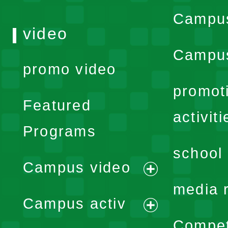
Campu
video
Campus
promo video
promot
Featured
activiti
Programs
school 
Campus video
expand
media 
Campus activ
menu
expand
Compet