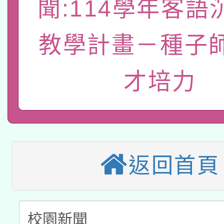
聞:114學年客語
轉知經濟部水利署委託
薪期間赴陸應申請許可
115年8月22日(星期六)
教學計畫－種子
業技術研究院辦理「11
2026年桃園地景藝術
桃園市孔廟祈福系列活
用水績優單位及節水達
才培力
本校115學年度第2次
開 智慧啟航」
動」
適應運動共學行動站研
招甄選結果公告(無人
本館辦理115年度閱讀
招)
返回首頁
科技賦能─人工智慧(AI
暨閱讀推動專業研習
A3數位素養講師名單
礎課程
「數位內容與教學軟體線