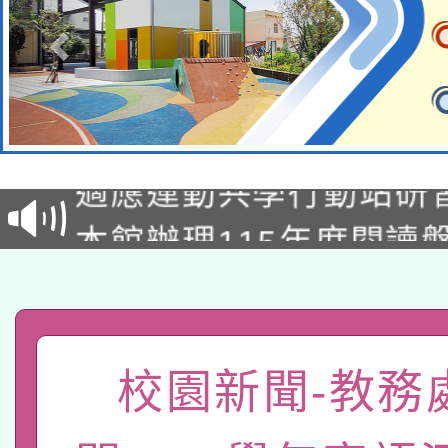
本校115學年度第2次
適應運動共學行動站研
招甄選結果公告(無人
本館辦理115年度閱讀
招)
科技賦能─人工智慧(AI
暨閱讀推動專業研習
A3數位素養講師名單
礎課程
「數位內容與教學軟體線
校園新聞-教務
有關大陸委員會函釋公
pilot」