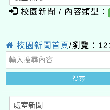
有關大陸委員會函釋公
pilot」
校園新聞 / 內容類型：
轉知經濟部水利署委託
薪期間赴陸應申請許可
115年8月22日(星期六)
業技術研究院辦理「11
2026年桃園地景藝術
校園新聞首頁
/瀏覽：12
桃園市孔廟祈福系列活
用水績優單位及節水達
開 智慧啟航」
動」
搜尋