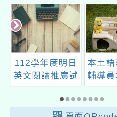
教
112學年度明日
本土語
管
英文閱讀推廣試
輔導員
推
辦計畫」期中交
工
部
流座談會
系
頁面QRcod