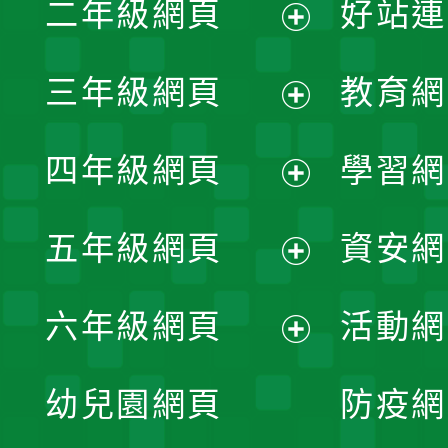
二年級網頁
好站連
開
展
三年級網頁
教育網
選
開
展
單
四年級網頁
學習網
選
開
展
單
五年級網頁
資安網
選
開
展
單
六年級網頁
活動網
選
開
展
單
幼兒園網頁
防疫網
選
開