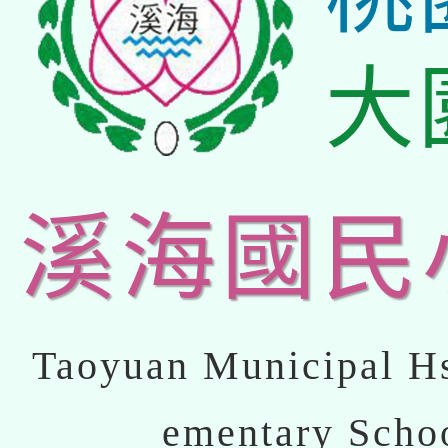
大
溪海國民
Taoyuan Municipal Hs
ementary Scho