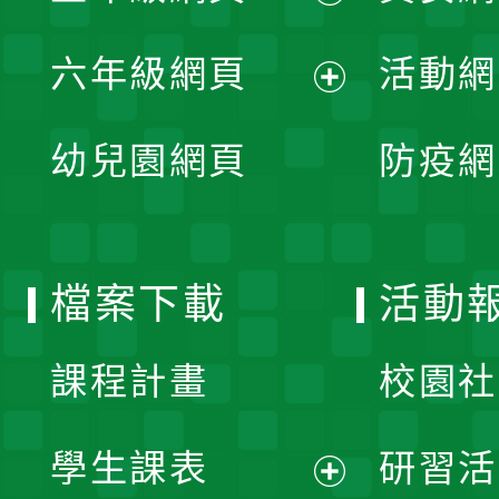
開
展
單
六年級網頁
活動網
選
開
展
單
幼兒園網頁
防疫網
選
開
單
選
檔案下載
活動
單
課程計畫
校園社
學生課表
研習活