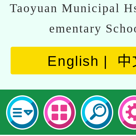
Taoyuan Municipal Hs
ementary Scho
English
中