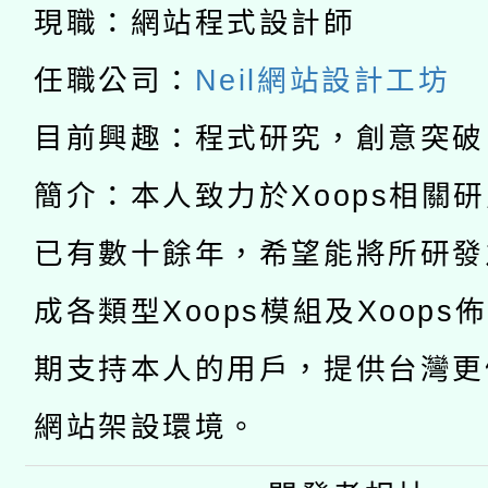
科技賦能─人工智慧(AI
現職：網站程式設計師
暨閱讀推動專業研習
A3數位素養講師名單
礎課程
任職公司：
Neil網站設計工坊
「數位內容與教學軟體線
目前興趣：程式研究，創意突破
有關大陸委員會函釋公
pilot」
簡介：本人致力於Xoops相關
轉知經濟部水利署委託
薪期間赴陸應申請許可
已有數十餘年，希望能將所研發
115年8月22日(星期六)
業技術研究院辦理「11
成各類型Xoops模組及Xoops
2026年桃園地景藝術
桃園市孔廟祈福系列活
用水績優單位及節水達
期支持本人的用戶，提供台灣更
開 智慧啟航」
動」
網站架設環境。