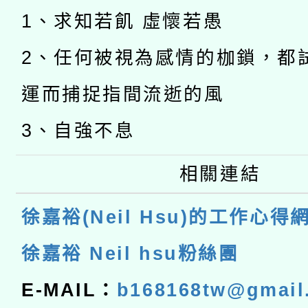
1、求知若飢 虛懷若愚
2、任何被視為感情的枷鎖，都
運而捕捉指間流逝的風
3、自強不息
相關連結
徐嘉裕(Neil Hsu)的工作心得
徐嘉裕 Neil hsu粉絲團
E-MAIL：
b168168tw@gmail