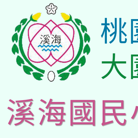
桃
大
溪海國民