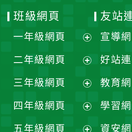
班級網頁
友站
一年級網頁
宣導網
展
二年級網頁
好站連
開
展
三年級網頁
教育網
選
開
展
單
四年級網頁
學習網
選
開
展
單
五年級網頁
資安網
選