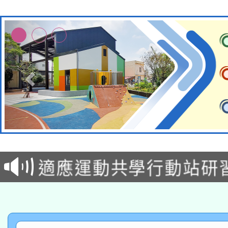
本校115學年度第2次
適應運動共學行動站研
招甄選結果公告(無人
本館辦理115年度閱讀
招)
科技賦能─人工智慧(AI
暨閱讀推動專業研習