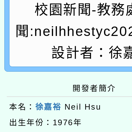
A3數位素養講師名單
礎課程
校園新聞-教務
「數位內容與教學軟體線
聞:neilhhestyc2
有關大陸委員會函釋公
pilot」
轉知經濟部水利署委託
設計者：徐
薪期間赴陸應申請許可
115年8月22日(星期六)
業技術研究院辦理「11
2026年桃園地景藝術
桃園市孔廟祈福系列活
用水績優單位及節水達
開發者簡介
本校115學年度第2次
開 智慧啟航」
動」
本名：
徐嘉裕
Neil Hsu
適應運動共學行動站研
招甄選結果公告(無人
本館辦理115年度閱讀
出生年份：1976年
招)