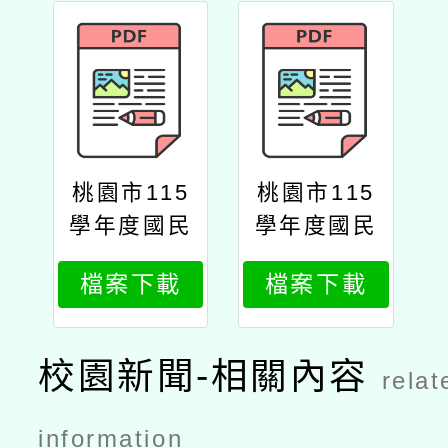
桃園市115
桃園市115
學年度國民
學年度國民
中小學新住
中小學新住
檔案下載
檔案下載
民語文教學
民語文教學
支援老師聯
支援老師聯
合甄選簡章
合甄選簡章
校園新聞-相關內容
relat
公文
information