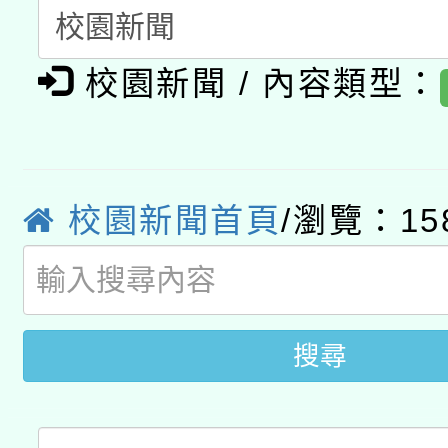
A3數位素養講師名單
礎課程
「數位內容與教學軟體線
校園新聞 / 內容類型：
有關大陸委員會函釋公
pilot」
轉知經濟部水利署委託
薪期間赴陸應申請許可
校園新聞首頁
/瀏覽：15
115年8月22日(星期六)
業技術研究院辦理「11
2026年桃園地景藝術
桃園市孔廟祈福系列活
用水績優單位及節水達
開 智慧啟航」
動」
搜尋