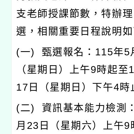
支老師授課節數，特辦理
選，相關重要日程說明如
(
一
)
甄選報名：
115
年
5
（星期日）上午
9
時起至
17
日（星期日）下午
4
時
(
二
)
資訊基本能力檢測
月
23
日（星期六）上午
9