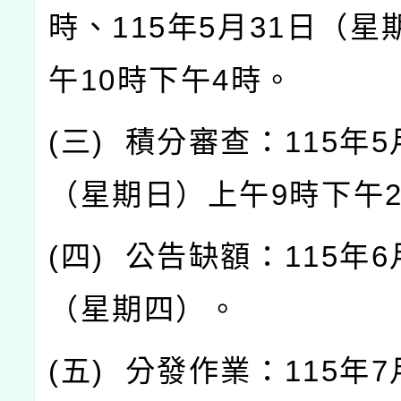
時、
115
年
5
月
31
日（星
午
10
時下午
4
時。
(
三
)
積分審查：
115
年
5
（星期日）上午
9
時下午
(
四
)
公告缺額：
115
年
6
（星期四）。
(
五
)
分發作業：
115
年
7