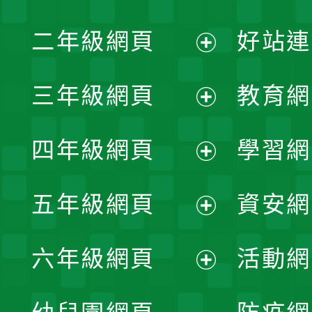
展
二年級網頁
好站連
開
展
三年級網頁
教育網
選
開
展
單
四年級網頁
學習網
選
開
展
單
五年級網頁
資安網
選
開
展
單
六年級網頁
活動網
選
開
展
單