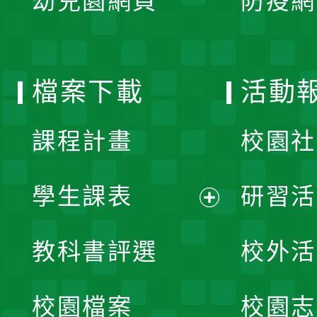
幼兒園網頁
防疫網
選
開
單
選
檔案下載
活動
單
課程計畫
校園社
學生課表
研習活
展
教科書評選
校外活
開
校園檔案
校園志
選