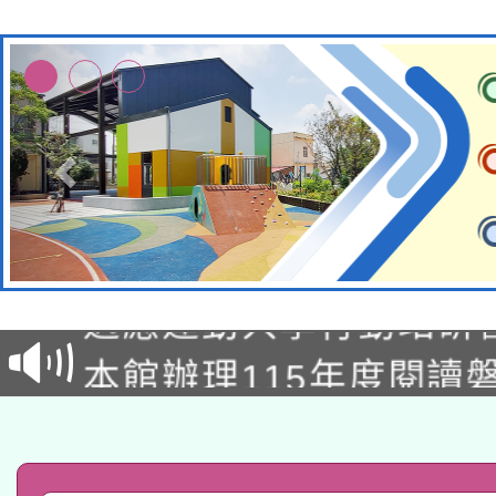
本校115學年度第2次
適應運動共學行動站研
招甄選結果公告(無人
本館辦理115年度閱讀
招)
科技賦能─人工智慧(AI
暨閱讀推動專業研習
A3數位素養講師名單
礎課程