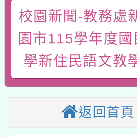
「數位內容與教學軟體線
校園新聞-教務處
有關大陸委員會函釋公
pilot」
園市115學年度
轉知經濟部水利署委託
薪期間赴陸應申請許可
115年8月22日(星期六)
業技術研究院辦理「11
學新住民語文教
2026年桃園地景藝術
桃園市孔廟祈福系列活
用水績優單位及節水達
本校115學年度第2次
開 智慧啟航」
動」
適應運動共學行動站研
招甄選結果公告(無人
返回首頁
本館辦理115年度閱讀
招)
科技賦能─人工智慧(AI
暨閱讀推動專業研習