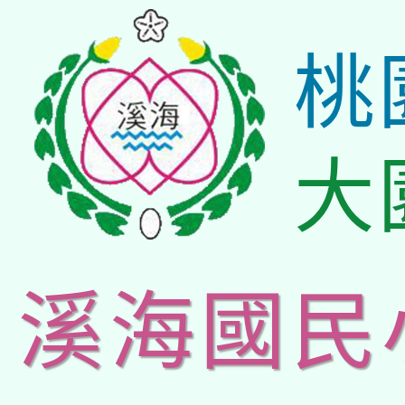
桃
大
溪海國民