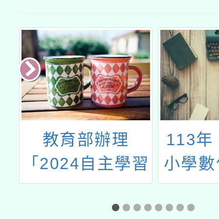
理
教育部辦理
113
教
「2024自主學習
小學數
攤
節」活動
進方案
能