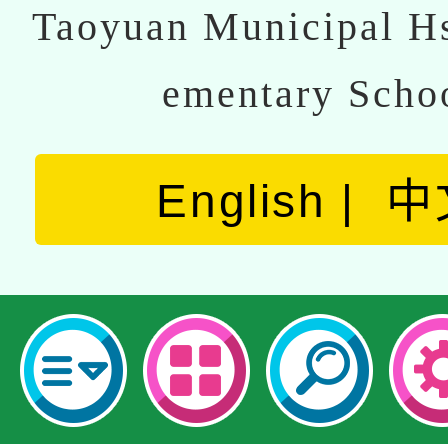
Taoyuan Municipal Hs
ementary Scho
English
中