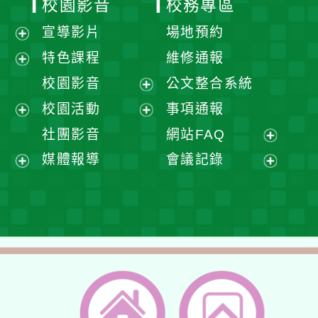
校園影音
校務專區
宣導影片
場地預約
展
特色課程
維修通報
開
展
校園影音
公文整合系統
選
開
展
校園活動
事項通報
單
選
開
展
展
社團影音
網站FAQ
單
選
開
開
展
媒體報導
會議記錄
單
選
選
開
展
展
單
單
選
開
開
單
選
選
單
單