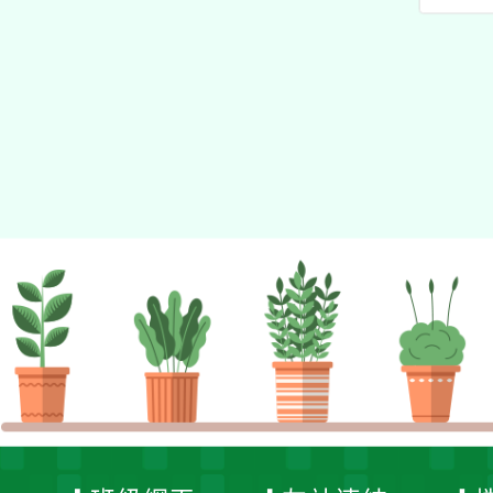
的N次方素養工作坊新北
增能工作坊(一)
(二)
場」計畫