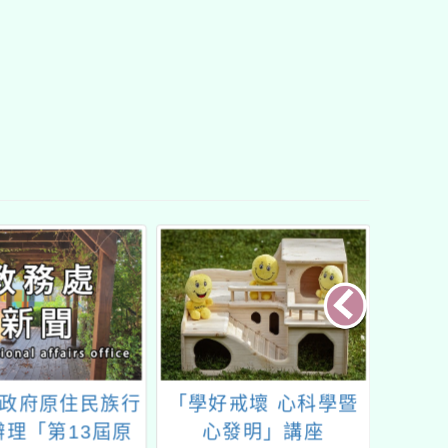
好戒壞 心科學暨
國立臺中教育大學雙語
客家委
發明」講座
教學研究中心辦理
灣師範