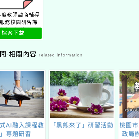
5年度教師諮商輔導
服務校園研習課
教書也教情緒sel
檔案下載
實踐於日常教學
師生互動公文
聞-相關內容
related information
來了」研習活動
桃園市政府原住民族行
「學
政局辦理「第13屆原
心