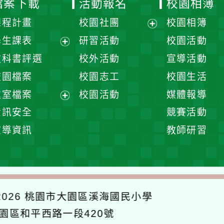
檔案下載
活動報名
校園相簿
課程計畫
校園社團
校園相簿
展
學生課表
研習活動
校園活動
開
展
教科書評選
校外活動
宣導活動
選
開
校園檔案
校園志工
校園生活
單
選
處室檔案
校園活動
媒體報導
單
展
資訊安全
競賽活動
開
宣導資訊
教師研習
選
單
026
桃園市大園區溪海國民小學
大園區和平西路一段420號