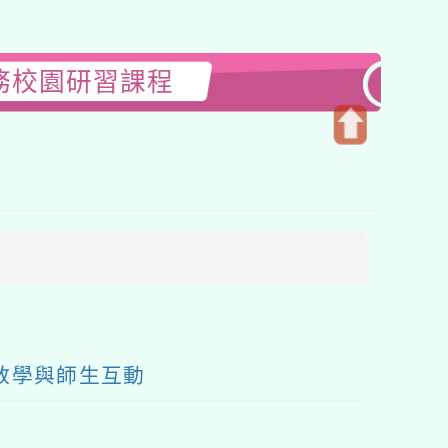
務校園研習課程
開
啟
上
方
區
塊
常教學與師生互動