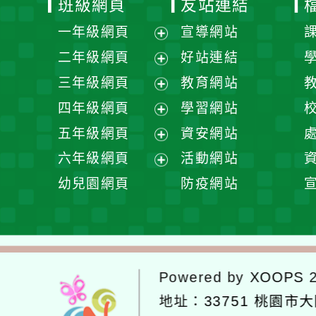
班級網頁
友站連結
一年級網頁
宣導網站
展
二年級網頁
好站連結
開
展
三年級網頁
教育網站
選
開
展
四年級網頁
學習網站
單
選
開
展
五年級網頁
資安網站
單
選
開
展
六年級網頁
活動網站
單
選
開
展
幼兒園網頁
防疫網站
單
選
開
單
選
單
Powered by
XOOPS
2
地址：
33751 桃園市