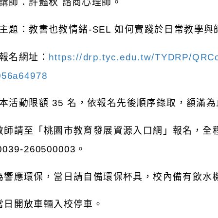
講師：許豔秋
諮商心理師。
主題：教書也教情緒
-SEL
如何實踐於日常教學與
報名網址：
https://drp.tyc.edu.tw/TYDRP/QR
056a64978
本活動限額
35
名，依報名先後順序錄取，額滿為
教師請至「桃園市教育發展資源入口網」報名，全
0039-260500003
。
為響應環保，當日請自備環保杯具，校內備有飲水
當日開放車輛入校停車。