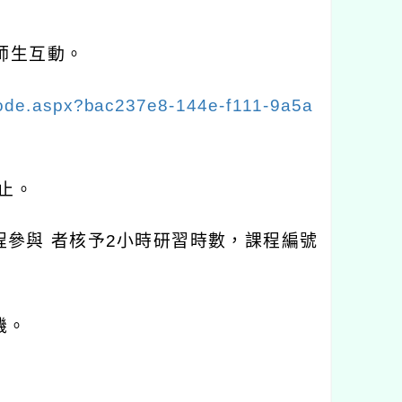
師生互動。
Code.aspx?bac237e8-144e-f111-9a5a
止。
程參與
者核予
2
小時研習時數，課程編號
機。