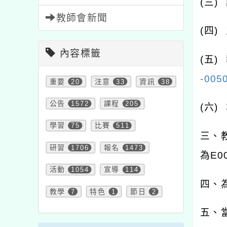
(
三
)
教師會新聞
(
四
)
內容標籤
(
五
)
-005
重要
20
注意
33
資訊
38
公告
1572
課程
205
(
六
)
學習
75
比賽
511
三、
研習
1706
報名
1473
為
E0
活動
1054
宣導
114
四、
教學
7
特色
1
節日
2
五、