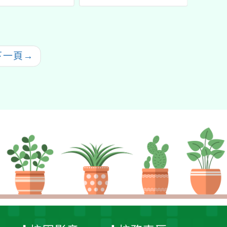
「2025臺日多元雙語
學年客
CLIL教學學術交流會
教校
」
教學
下一頁
→