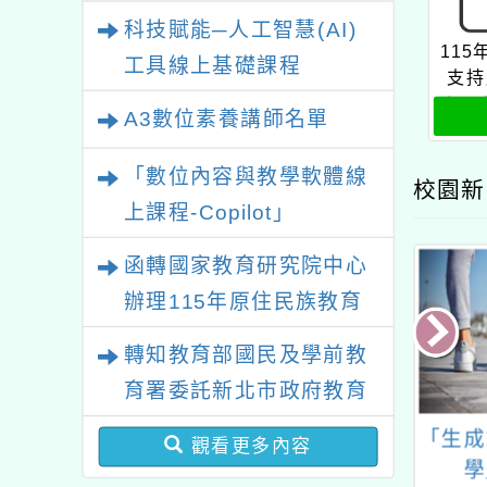
業研習
科技賦能─人工智慧(AI)
11
工具線上基礎課程
支持
程：
A3數位素養講師名單
如何
與
「數位內容與教學軟體線
校園新
上課程-Copilot」
函轉國家教育研究院中心
辦理115年原住民族教育
政策研討會「原住民族教
轉知教育部國民及學前教
育國際趨勢與發展」
育署委託新北市政府教育
局辦理「115年度教師專
年度推動科學教育
「生成式AI融入課程教
「黑熊
觀看更多內容
業成長研習實施計畫－夢
-「數學科展指導
學」專題研習