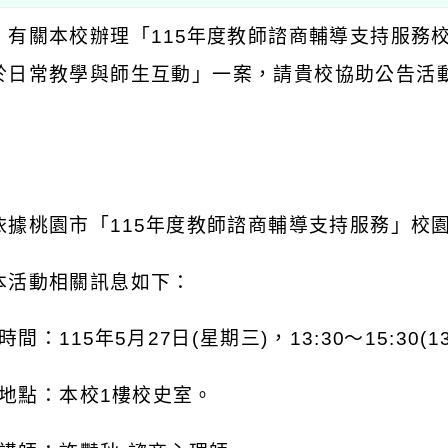
：有關本校辦理「
115
年度教師諮商輔導支持服務
於日常教學與師生互動」一案，請貴校協助公告活
：
依據桃園市「
115
年度教師諮商輔導支持服務」校
本活動相關訊息如下：
時間：
115
年
5
月
27
日
(
星期三
)
，
13:30
～
15:30(1
地點：本校
1
樓校史室。