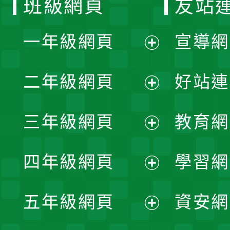
班級網頁
友站
一年級網頁
宣導網
展
二年級網頁
好站連
開
展
三年級網頁
教育網
選
開
展
單
四年級網頁
學習網
選
開
展
單
五年級網頁
資安網
選
開
展