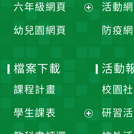
單
六年級網頁
活動網
選
開
展
單
幼兒園網頁
防疫網
選
開
單
選
檔案下載
活動
單
課程計畫
校園社
學生課表
研習活
展