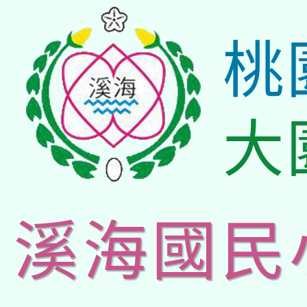
桃
大
溪海國民