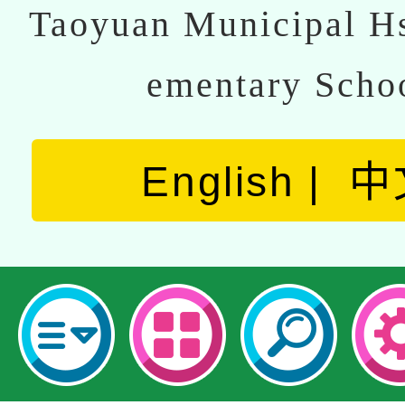
Taoyuan Municipal Hs
ementary Scho
English
中