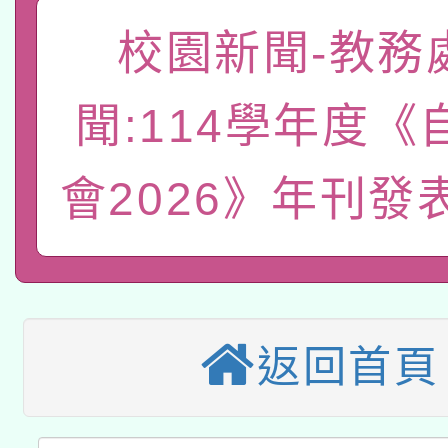
「數位內容與教學軟體線
校園新聞-教務
有關大陸委員會函釋公
pilot」
聞:114學年度《
轉知經濟部水利署委託
薪期間赴陸應申請許可
會2026》年刊發
115年8月22日(星期六)
業技術研究院辦理「11
2026年桃園地景藝術
桃園市孔廟祈福系列活
用水績優單位及節水達
本校115學年度第2次
開 智慧啟航」
動」
適應運動共學行動站研
招甄選結果公告(無人
返回首頁
本館辦理115年度閱讀
招)
科技賦能─人工智慧(AI