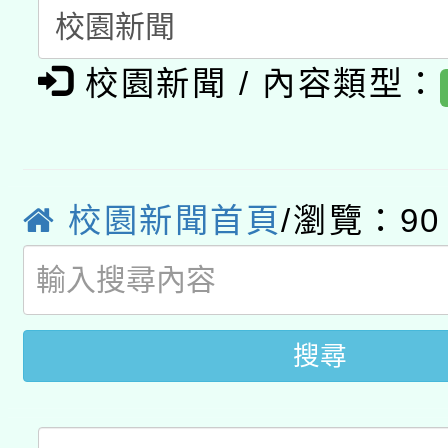
暨閱讀推動專業研習
A3數位素養講師名單
礎課程
校園新聞 / 內容類型：
「數位內容與教學軟體線
有關大陸委員會函釋公
pilot」
轉知經濟部水利署委託
薪期間赴陸應申請許可
校園新聞首頁
/瀏覽：90
115年8月22日(星期六)
業技術研究院辦理「11
2026年桃園地景藝術
桃園市孔廟祈福系列活
用水績優單位及節水達
開 智慧啟航」
搜尋
動」