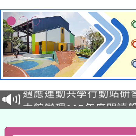
本校115學年度第2次
適應運動共學行動站研
招甄選結果公告(無人
本館辦理115年度閱讀
招)
科技賦能─人工智慧(AI
暨閱讀推動專業研習
A3數位素養講師名單
礎課程