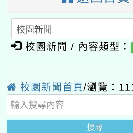
A3數位素養講師名單
礎課程
「數位內容與教學軟體線
有關大陸委員會函釋公
pilot」
校園新聞 / 內容類型：
轉知經濟部水利署委託
薪期間赴陸應申請許可
115年8月22日(星期六)
業技術研究院辦理「11
2026年桃園地景藝術
桃園市孔廟祈福系列活
用水績優單位及節水達
校園新聞首頁
/瀏覽：11
開 智慧啟航」
動」
搜尋