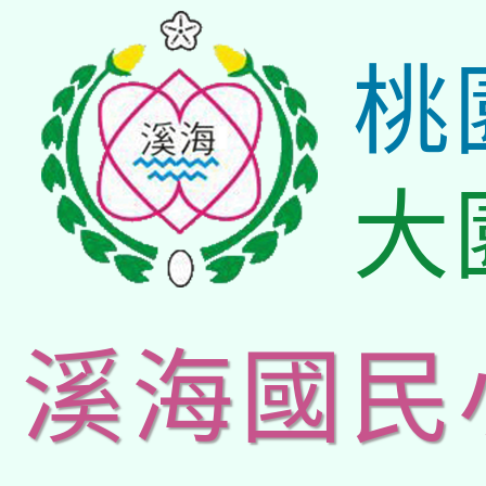
桃
大
溪海國民