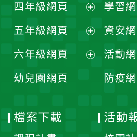
單
四年級網頁
學習網
選
開
展
單
五年級網頁
資安網
選
開
展
單
六年級網頁
活動網
選
開
展
單
幼兒園網頁
防疫網
選
開
單
選
檔案下載
活動
單