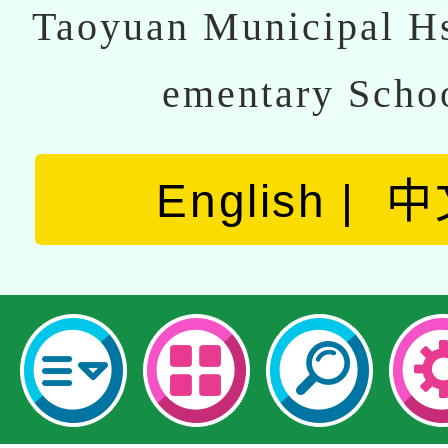
Taoyuan Municipal Hs
ementary Scho
English
中