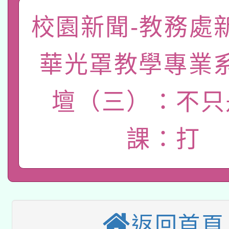
「數位內容與教學軟體線
校園新聞-教務處
有關大陸委員會函釋公
pilot」
華光罩教學專業
轉知經濟部水利署委託
薪期間赴陸應申請許可
115年8月22日(星期六)
業技術研究院辦理「11
壇（三）：不只
2026年桃園地景藝術
桃園市孔廟祈福系列活
用水績優單位及節水達
課：打
本校115學年度第2次
開 智慧啟航」
動」
適應運動共學行動站研
招甄選結果公告(無人
本館辦理115年度閱讀
招)
科技賦能─人工智慧(AI
暨閱讀推動專業研習
返回首頁