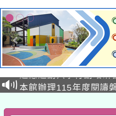
本校115學年度第2次
適應運動共學行動站研
招甄選結果公告(無人
本館辦理115年度閱讀
招)
科技賦能─人工智慧(AI
暨閱讀推動專業研習
A3數位素養講師名單
礎課程