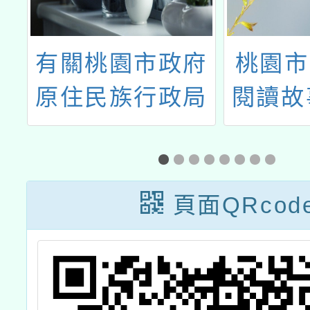
府
桃園市113年度
「STA
局
閱讀故事志工培
慧小
原
訓實施計畫一案
習」
劇
初
頁面QRcod