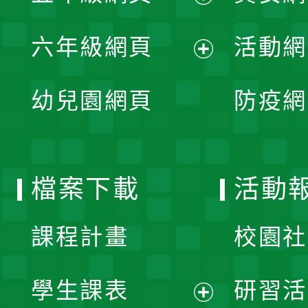
開
展
單
六年級網頁
活動網
選
開
展
單
幼兒園網頁
防疫網
選
開
單
選
檔案下載
活動
單
課程計畫
校園社
學生課表
研習活