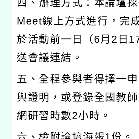
四、辦理方式：本論壇採
Meet
線上方式進行，完
於活動前一日（
6
月
2
日
1
送會議連結。
五、全程參與者得擇一申
與證明，或登錄全國教師
網研習時數
2
小時。
六、檢附論壇海報
1
份。