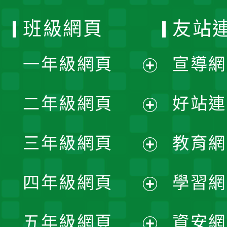
班級網頁
友站
一年級網頁
宣導網
展
二年級網頁
好站連
開
展
三年級網頁
教育網
選
開
展
單
四年級網頁
學習網
選
開
展
單
五年級網頁
資安網
選