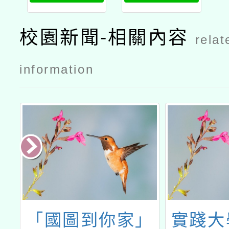
只是上課：
打造有感的
校園新聞-相關內容
relat
學習經驗公
文
information
」
實踐大學「財產
教育部