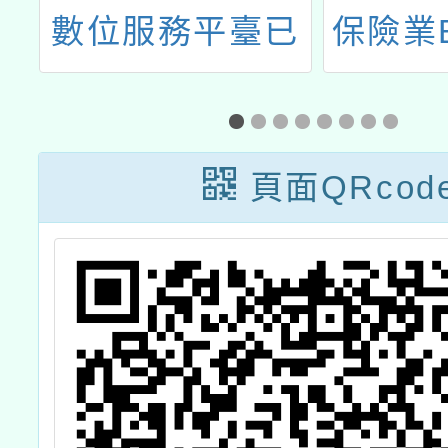
已
保險業ESG」及
前教育
「壽險業ESG」
等學校
供
2門磨課師
語文認
(MOOCs)課程
施計畫
頁面QRcod
客語認
（