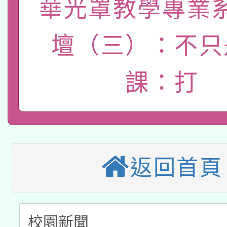
轉知經濟部水利署委託
華光罩教學專業
薪期間赴陸應申請許可
115年8月22日(星期六)
業技術研究院辦理「11
壇（三）：不只
2026年桃園地景藝術
桃園市孔廟祈福系列活
用水績優單位及節水達
課：打
本校115學年度第2次
開 智慧啟航」
動」
適應運動共學行動站研
招甄選結果公告(無人
本館辦理115年度閱讀
招)
科技賦能─人工智慧(AI
暨閱讀推動專業研習
返回首頁
A3數位素養講師名單
礎課程
「數位內容與教學軟體線