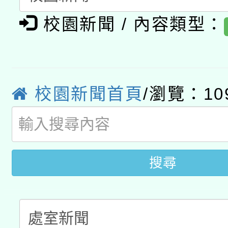
有關大陸委員會函釋公
pilot」
校園新聞 / 內容類型：
轉知經濟部水利署委託
薪期間赴陸應申請許可
115年8月22日(星期六)
業技術研究院辦理「11
2026年桃園地景藝術
桃園市孔廟祈福系列活
用水績優單位及節水達
校園新聞首頁
/瀏覽：10
開 智慧啟航」
動」
搜尋