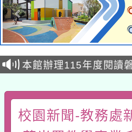
本校115學年度第2次
適應運動共學行動站研
招甄選結果公告(無人
本館辦理115年度閱讀
招)
科技賦能─人工智慧(AI
暨閱讀推動專業研習
A3數位素養講師名單
礎課程
「數位內容與教學軟體線
校園新聞-教務處
有關大陸委員會函釋公
pilot」