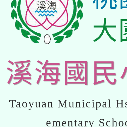
大
溪海國民
Taoyuan Municipal Hs
ementary Scho