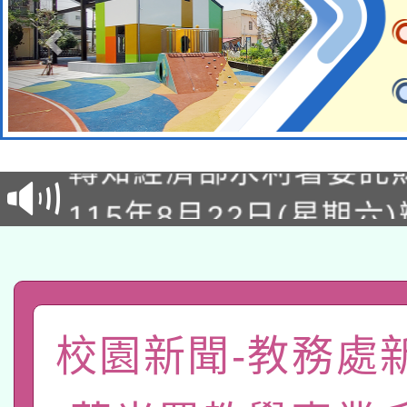
有關大陸委員會函釋公
轉知經濟部水利署委託
薪期間赴陸應申請許可
115年8月22日(星期六)
業技術研究院辦理「11
2026年桃園地景藝術
桃園市孔廟祈福系列活
用水績優單位及節水達
「2026桃園藝術巡演
開 智慧啟航」
動」
轉知教育部國民及學前
關事宜
校園新聞-教務處
函轉國家教育研究院中心
國立臺灣師範大學辦理「1