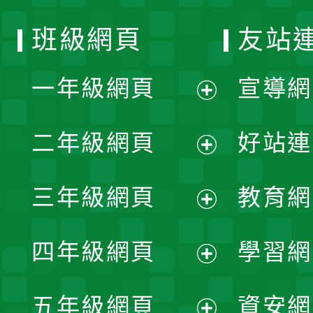
班級網頁
友站
一年級網頁
宣導網
展
二年級網頁
好站連
開
展
三年級網頁
教育網
選
開
展
單
四年級網頁
學習網
選
開
展
單
五年級網頁
資安網
選