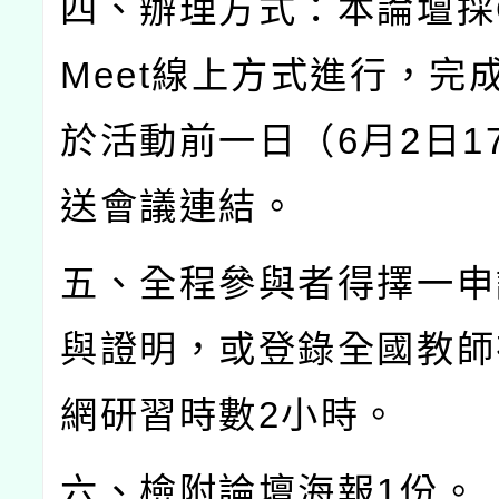
四、辦理方式：本論壇採
Meet
線上方式進行，完
於活動前一日（
6
月
2
日
1
送會議連結。
五、全程參與者得擇一申
與證明，或登錄全國教師
網研習時數
2
小時。
六、檢附論壇海報
1
份。