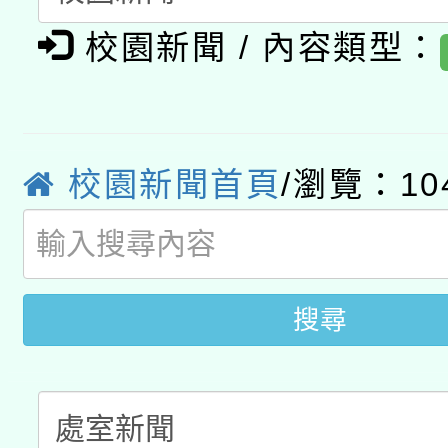
函轉國家教育研究院中心
國立臺灣師範大學辦理「1
校園新聞 / 內容類型：
轉知教育部國民及學前
原住民族教育政策研討
年度健康促進學校輔導
函轉國立臺灣師範大學
新北市政府教育局辦理「
族教育國際趨勢與發展
業成長研習」實施計畫
轉知有關國立成功大學
族語言臺北學習中心11
校園新聞首頁
/瀏覽：10
師專業成長研習實施計
文教學共融平台-教案
「族語學習班」招生簡章
方素養工作坊新北場」
件」活動簡章
搜尋