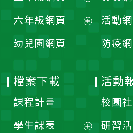
開
展
單
六年級網頁
活動網
選
開
展
單
幼兒園網頁
防疫網
選
開
單
選
檔案下載
活動
單
課程計畫
校園社
學生課表
研習活