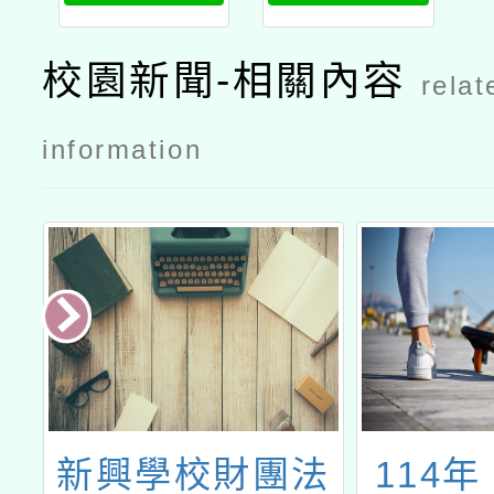
只是上課：
打造有感的
校園新聞-相關內容
relat
學習經驗公
文
information
教
新興學校財團法
114