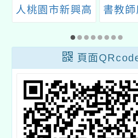
養
人桃園市新興高
書教師
級中等學校辦理
程（進
「114學年度桃
辦法」
園市市長盃小桃
利用A
頁面QRcod
子英數競賽活動
推廣課
辦法」