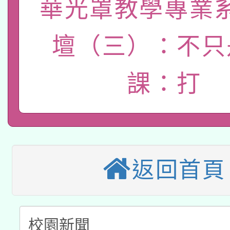
華光罩教學專業
轉知教育部國民及學前
原住民族教育政策研討
年度健康促進學校輔導
函轉國立臺灣師範大學
新北市政府教育局辦理「
壇（三）：不只
族教育國際趨勢與發展
業成長研習」實施計畫
轉知有關國立成功大學
族語言臺北學習中心11
師專業成長研習實施計
課：打
有關大陸委員會函釋公
文教學共融平台-教案
「族語學習班」招生簡章
方素養工作坊新北場」
轉知經濟部水利署委託
薪期間赴陸應申請許可
件」活動簡章
115年8月22日(星期六)
業技術研究院辦理「11
2026年桃園地景藝術
返回首頁
桃園市孔廟祈福系列活
用水績優單位及節水達
「2026桃園藝術巡演
開 智慧啟航」
動」
轉知教育部國民及學前
關事宜