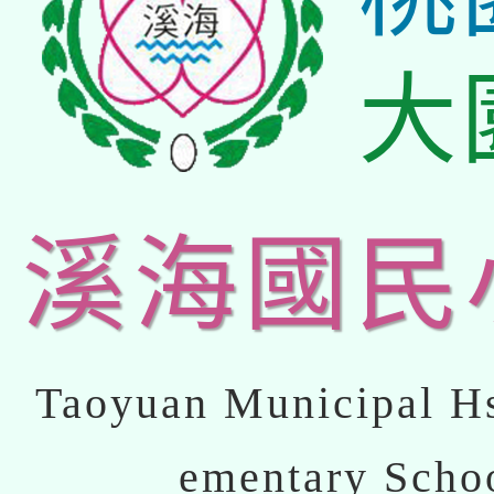
大
溪海國民
Taoyuan Municipal Hs
ementary Scho