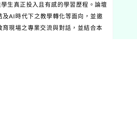
造學生真正投入且有感的學習歷程。論壇
結及
AI
時代下之教學轉化等面向，並邀
教育現場之專業交流與對話，並結合本
理教授）；與談專家學者：洪瑞璇（本校
）、劉世雄（國立彰化師範大學師資培
民小學資深教師）、曾文鑑（本校師資
限，依報名先後順序錄取。報名連結：
h