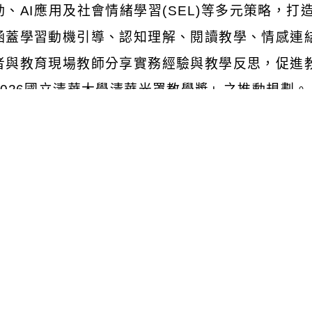
動、
AI
應用及社會情緒學習
(SEL)
等多元策略，打
涵蓋學習動機引導、認知理解、閱讀教學、情感連
者與教育現場教師分享實務經驗與教學反思，促進
026
國立清華大學清華光罩教學獎」之推動規劃。
論壇主持人：洪瑞璇（本校師資培育中心助
培育中心教授）、吳聲毅（本校師資培育中心教授
心特聘教授）、葉惠貞（國立清華大學附設實驗國
中心教授）。
報名方式：請於
6
月
1
日前完成線上報名，因名額有
//reurl.cc/R29XrD
。