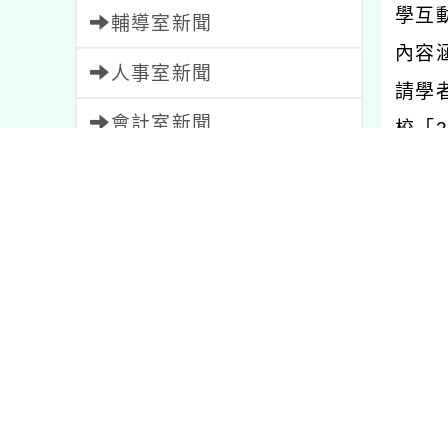
學互
輔導室新聞
內容
人事室新聞
請學
會計室新聞
校「
2
幼兒園新聞
二、
家長會新聞
師資
育中
教師會新聞
培育
內容標籤
三、
ttps:
課程
205
資訊
38
重要
20
注意
33
學習
75