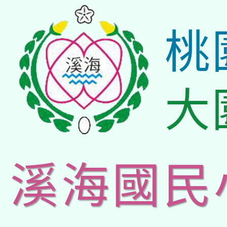
桃
大
溪海國民