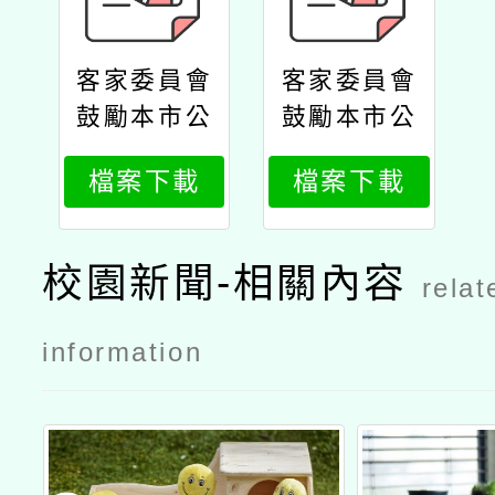
客家委員會
客家委員會
鼓勵本市公
鼓勵本市公
私立高中職
私立高中職
檔案下載
檔案下載
以下學校及
以下學校及
教保服務機
教保服務機
構，踴躍參
構，踴躍參
校園新聞-相關內容
relat
加客語學習
加客語學習
計畫公文客
計畫公文
information
委會