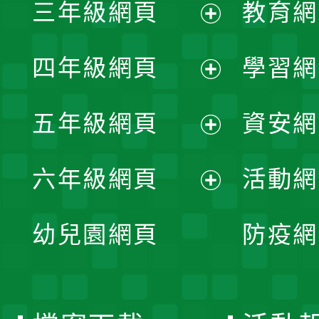
三年級網頁
教育網
選
開
展
單
四年級網頁
學習網
選
開
展
單
五年級網頁
資安網
選
開
展
單
六年級網頁
活動網
選
開
展
單
幼兒園網頁
防疫網
選
開
單
選