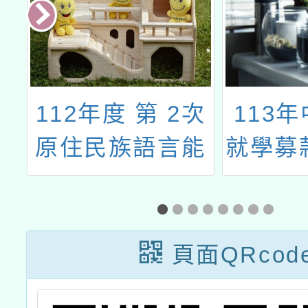
數
112年度 第 2次
113
原住民族語言能
就學募
與
力認證測驗
普
訓
科
頁面QRcod
作