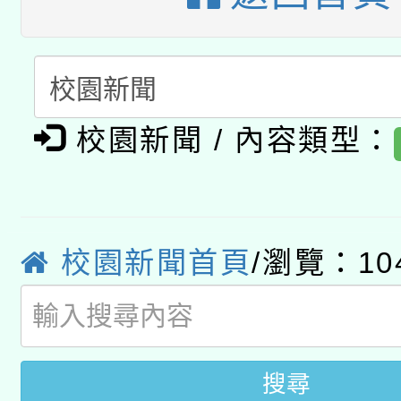
A3數位素養講師名單
礎課程
「數位內容與教學軟體線
有關大陸委員會函釋公
pilot」
校園新聞 / 內容類型：
轉知經濟部水利署委託
薪期間赴陸應申請許可
115年8月22日(星期六)
業技術研究院辦理「11
2026年桃園地景藝術
桃園市孔廟祈福系列活
校園新聞首頁
/瀏覽：10
用水績優單位及節水達
開 智慧啟航」
動」
搜尋