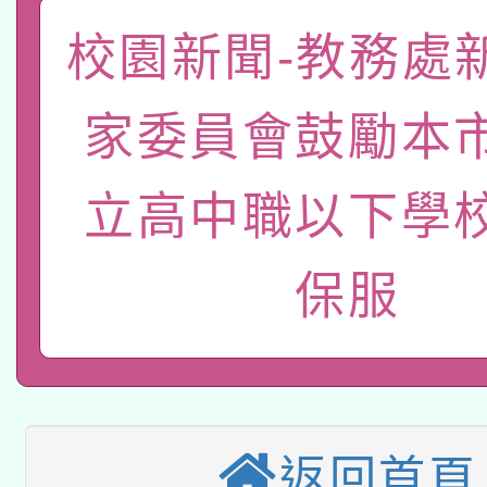
「數位內容與教學軟體線
校園新聞-教務處
有關大陸委員會函釋公
pilot」
家委員會鼓勵本
轉知經濟部水利署委託
薪期間赴陸應申請許可
115年8月22日(星期六)
業技術研究院辦理「11
立高中職以下學
2026年桃園地景藝術
桃園市孔廟祈福系列活
用水績優單位及節水達
保服
本校115學年度第2次
開 智慧啟航」
動」
適應運動共學行動站研
招甄選結果公告(無人
本館辦理115年度閱讀
招)
科技賦能─人工智慧(AI
返回首頁
暨閱讀推動專業研習