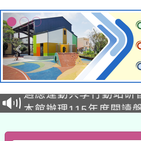
本校115學年度第2次
適應運動共學行動站研
招甄選結果公告(無人
本館辦理115年度閱讀
招)
科技賦能─人工智慧(AI
暨閱讀推動專業研習
A3數位素養講師名單
礎課程