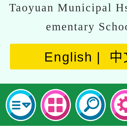
Taoyuan Municipal Hs
ementary Scho
English
中