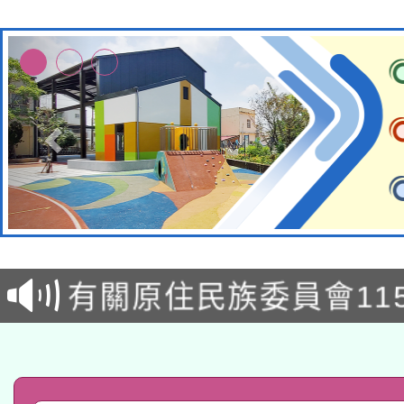
本校115學年度第1次
本校115學年度第2次
第3次招考甄選結果公告
有關原住民族委員會11
次招考甄選結果公告(尚
兒童少年暑期犯罪預防
公告之原住民族歲時祭
有關本府115年70歲
答一案
一案。