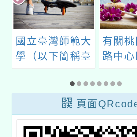
大
有關桃園區域網
國立海
臺
路中心即日起受
物館辦理
4
理112年度
第五屆
語
「TANet桃園區
節《奧
增
域網路中心傑出
徵文
頁面QRcod
網路管理人員選
校
拔」提名一案