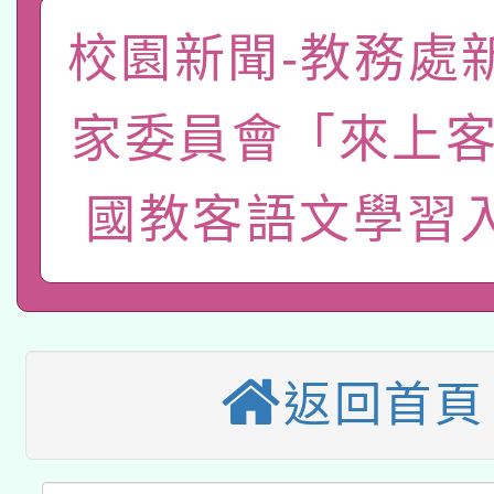
本校115學年度第2次
人員健康講座「吃得安
校園新聞-教務處
適應運動共學行動站研
招甄選結果公告(無人
心」，鼓勵退休同仁踴
本館辦理115年度閱讀
家委員會「來上客-
招)
案。
科技賦能─人工智慧(AI
暨閱讀推動專業研習
國教客語文學習
A3數位素養講師名單
礎課程
本校115學年度第1次
本校115學年度第2次
第3次招考甄選結果公告
返回首頁
有關原住民族委員會11
次招考甄選結果公告(尚
兒童少年暑期犯罪預防
公告之原住民族歲時祭