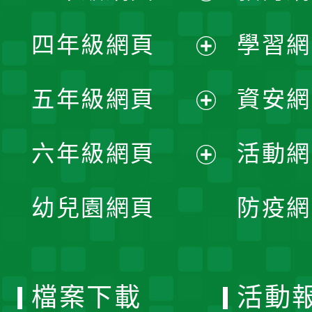
開
展
單
四年級網頁
學習網
選
開
展
單
五年級網頁
資安網
選
開
展
單
六年級網頁
活動網
選
開
展
單
幼兒園網頁
防疫網
選
開
單
選
檔案下載
活動
單