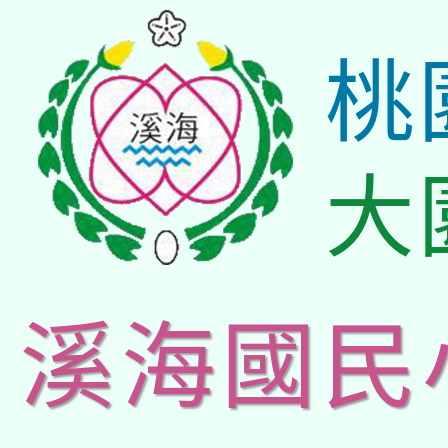
桃
大
溪海國民