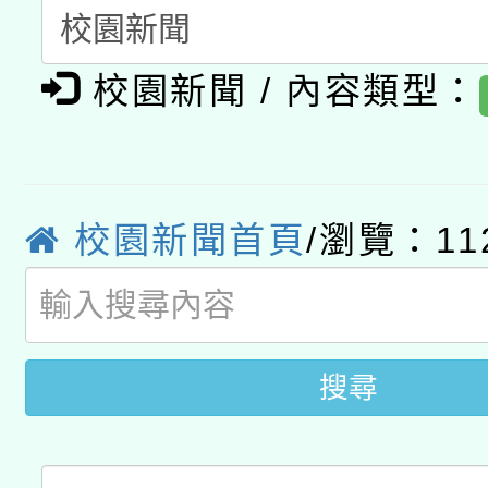
有關本府115年70歲
答一案
一案。
本校115學年度第2次
人員健康講座「吃得安
校園新聞 / 內容類型：
適應運動共學行動站研
招甄選結果公告(無人
心」，鼓勵退休同仁踴
本館辦理115年度閱讀
招)
案。
科技賦能─人工智慧(AI
校園新聞首頁
/瀏覽：11
暨閱讀推動專業研習
A3數位素養講師名單
礎課程
搜尋