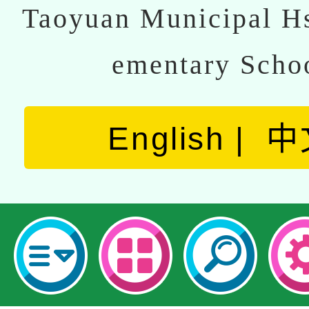
Taoyuan Municipal Hs
ementary Scho
English
中