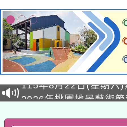
轉知經濟部水利署委託
115年8月22日(星期六)
業技術研究院辦理「11
2026年桃園地景藝術
桃園市孔廟祈福系列活
用水績優單位及節水達
「2026桃園藝術巡演
開 智慧啟航」
動」
轉知教育部國民及學前
關事宜