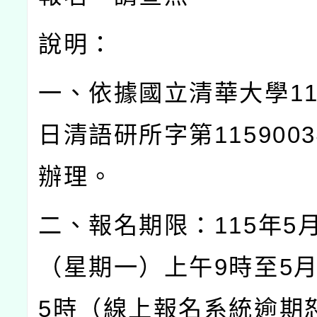
說明：
一、依據國立清華大學
1
日清語研所字第
1159003
辦理。
二、報名期限：
115
年
5
（星期一）上午
9
時至
5
5
時（線上報名系統逾期