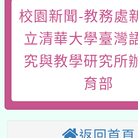
函轉國家教育研究院中心
國立臺灣師範大學辦理「1
校園新聞-教務處
轉知教育部國民及學前
原住民族教育政策研討
年度健康促進學校輔導
立清華大學臺灣
函轉國立臺灣師範大學
新北市政府教育局辦理「
族教育國際趨勢與發展
業成長研習」實施計畫
轉知有關國立成功大學
究與教學研究所
族語言臺北學習中心11
師專業成長研習實施計
教育部國民及學前教育署「
文教學共融平台-教案
「族語學習班」招生簡章
方素養工作坊新北場」
育部
轉知經濟部水利署委託
年度COVID-19疫苗
件」活動簡章
115年8月22日(星期六)
業技術研究院辦理「11
接種對象擴大為「滿6
2026年桃園地景藝術
桃園市孔廟祈福系列活
用水績優單位及節水達
接種之民眾」措施，延長
返回首頁
「2026桃園藝術巡演