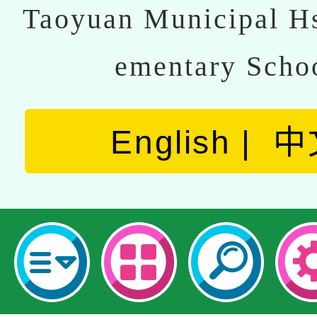
Taoyuan Municipal Hs
ementary Scho
English
中