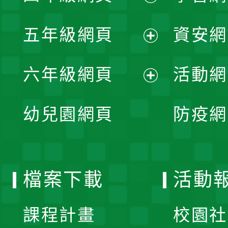
開
展
單
五年級網頁
資安網
選
開
展
單
六年級網頁
活動網
選
開
展
單
幼兒園網頁
防疫網
選
開
單
選
檔案下載
活動
單
課程計畫
校園社