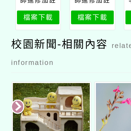
師進修加註
師進修加註
語文領域客
語文領域臺
檔案下載
檔案下載
家語文專長
灣台語專長
學分班招生
學分班招生
簡章
簡章
校園新聞-相關內容
relat
information