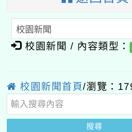
開 智慧啟航」
動」
月28日止
轉知教育部國民及學前
關事宜
函轉國家教育研究院中心
國立臺灣師範大學辦理「1
轉知教育部國民及學前
原住民族教育政策研討
年度健康促進學校輔導
校園新聞 / 內容類型：
函轉國立臺灣師範大學
新北市政府教育局辦理「
族教育國際趨勢與發展
業成長研習」實施計畫
轉知有關國立成功大學
族語言臺北學習中心11
師專業成長研習實施計
教育部國民及學前教育署「
校園新聞首頁
/瀏覽：17
文教學共融平台-教案
「族語學習班」招生簡章
方素養工作坊新北場」
年度COVID-19疫苗
件」活動簡章
接種對象擴大為「滿6
搜尋