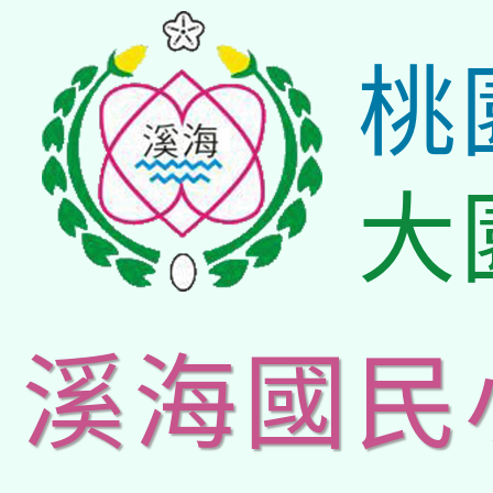
桃
大
溪海國民