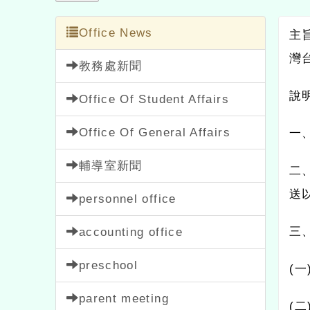
Office News
主
灣
教務處新聞
說
Office Of Student Affairs
Office Of General Affairs
一
輔導室新聞
二
送
personnel office
三
accounting office
preschool
(
一
parent meeting
(
二