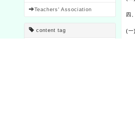
Teachers' Association
四
content tag
(
一
study
1706
bulletin
1571
(
二
teaching
7
course
205
(
三
festival
2
important
20
(
四
Contest
511
Activity
1054
級
feature
1
study
75
(
五
Propaganda
114
Sign up
1473
以
Notice
33
News
38
(
六