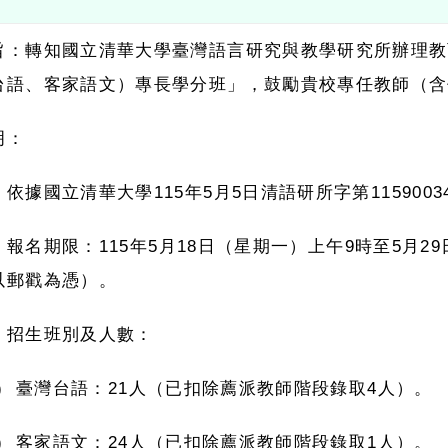
旨：轉知國立清華大學臺灣語言研究與教學研究所辦理教
台語、客家語文）專長學分班」，鼓勵貴校專任教師（含
明：
、依據國立清華大學
115
年
5
月
5
日清語研所字第
1159003
、報名期限：
115
年
5
月
18
日（星期一）上午
9
時至
5
月
29
以郵戳為憑）。
、招生班別及人數：
)
臺灣台語：
21
人（已扣除薦派教師階段錄取
4
人）。
)
客家語文：
24
人（已扣除薦派教師階段錄取
1
人）。