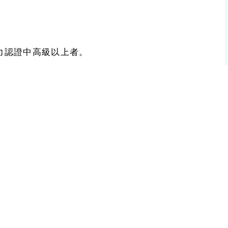
力認證中高級以上者。
力認證中級以上者。
能力認證者。
課或兼任教師），通過報名語言別語言能力認證中高
課或兼任教師），通過報名語言別語言能力認證中級
課或兼任教師），未通過報名語言別語言能力認證