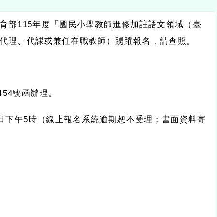
育部
115
年度「國民小學教師進修加註語文領域（臺
代理、代課或兼任在職教師）踴躍報名，請查照。
454
號函辦理。
日下午
5
時（線上報名系統逾期恕不受理；書面資料寄