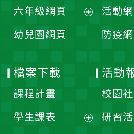
展
單
六年級網頁
活動網
選
開
展
單
幼兒園網頁
防疫網
選
開
單
選
檔案下載
活動
單
課程計畫
校園社
學生課表
研習活
展