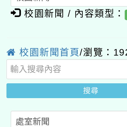
有關大陸委員會函釋公
pilot」
校園新聞 / 內容類型：
轉知經濟部水利署委託
薪期間赴陸應申請許可
115年8月22日(星期六)
業技術研究院辦理「11
2026年桃園地景藝術
桃園市孔廟祈福系列活
校園新聞首頁
/瀏覽：19
用水績優單位及節水達
開 智慧啟航」
動」
搜尋