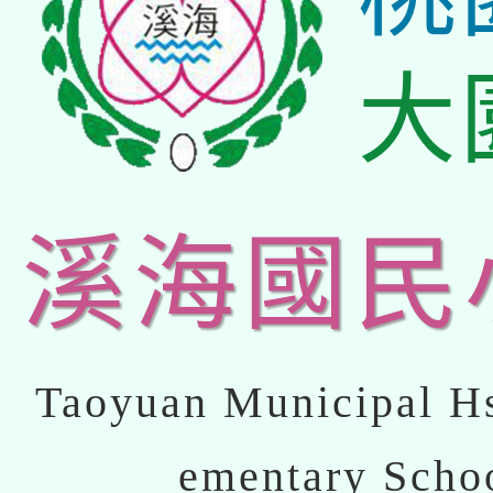
大
溪海國民
Taoyuan Municipal Hs
ementary Scho