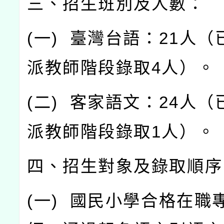
三、招生班別及人數：
(
一
)
臺灣台語：
21
人（
派教師階段錄取
4
人）。
(
二
)
客家語文：
24
人（
派教師階段錄取
1
人）。
四、招生對象及錄取順序
(
一
)
國民小學合格在職