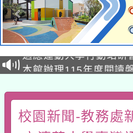
本校115學年度第2次
適應運動共學行動站研
招甄選結果公告(無人
本館辦理115年度閱讀
招)
科技賦能─人工智慧(AI
暨閱讀推動專業研習
A3數位素養講師名單
礎課程
「數位內容與教學軟體線
校園新聞-教務處
有關大陸委員會函釋公
pilot」