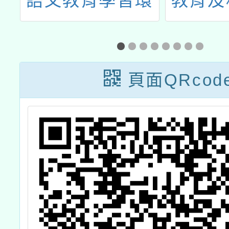
非
語文教育學習環
教育及
區
境」徵件活動
辦理11
程
教
指
頁面QRcod
琴