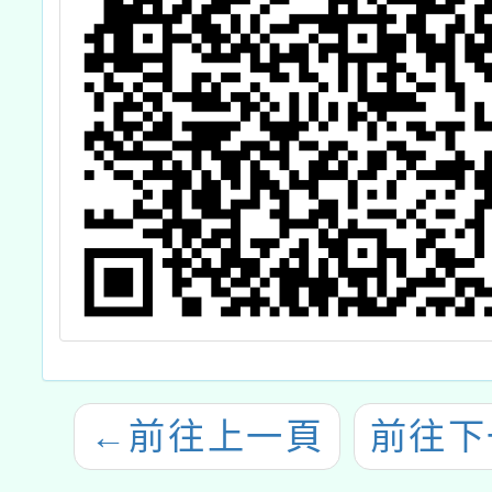
←
前往上一頁
前往下