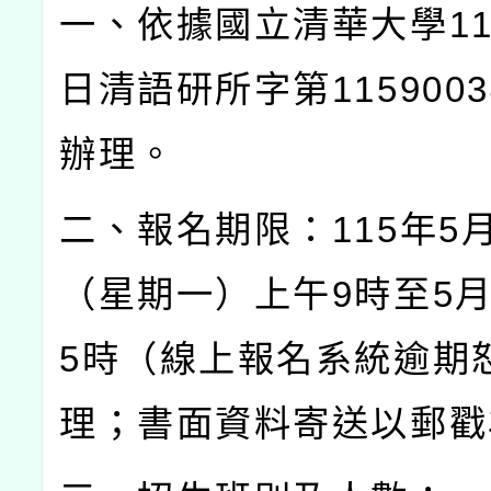
一、依據國立清華大學
1
日清語研所字第
1159003
辦理。
二、報名期限：
115
年
5
（星期一）上午
9
時至
5
5
時（線上報名系統逾期
理；書面資料寄送以郵戳