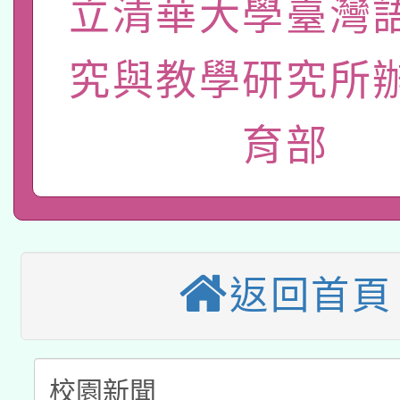
立清華大學臺灣
轉知經濟部水利署委託
薪期間赴陸應申請許可
115年8月22日(星期六)
業技術研究院辦理「11
究與教學研究所
2026年桃園地景藝術
桃園市孔廟祈福系列活
用水績優單位及節水達
育部
本校115學年度第2次
開 智慧啟航」
動」
適應運動共學行動站研
招甄選結果公告(無人
本館辦理115年度閱讀
招)
科技賦能─人工智慧(AI
返回首頁
暨閱讀推動專業研習
A3數位素養講師名單
礎課程
「數位內容與教學軟體線