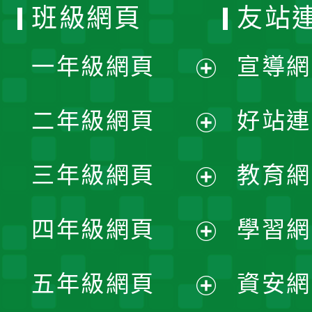
班級網頁
友站
一年級網頁
宣導網
展
二年級網頁
好站連
開
展
三年級網頁
教育網
選
開
展
單
四年級網頁
學習網
選
開
展
單
五年級網頁
資安網
選
開