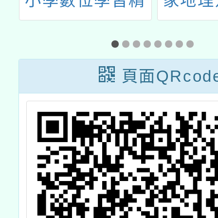
數位學習精
家地理知識大
案」教師增
賽
習「Ｃ數位
講師培訓工
頁面QRcod
作坊-
aGamO」