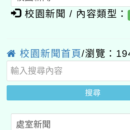
有關大陸委員會函釋公
pilot」
校園新聞 / 內容類型：
轉知經濟部水利署委託
薪期間赴陸應申請許可
115年8月22日(星期六)
業技術研究院辦理「11
2026年桃園地景藝術
桃園市孔廟祈福系列活
用水績優單位及節水達
校園新聞首頁
/瀏覽：19
開 智慧啟航」
動」
搜尋