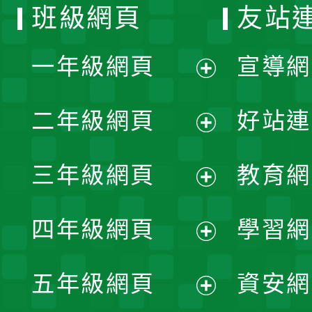
班級網頁
友站
一年級網頁
宣導網
展
二年級網頁
好站連
開
展
三年級網頁
教育網
選
開
展
單
四年級網頁
學習網
選
開
展
單
五年級網頁
資安網
選
開