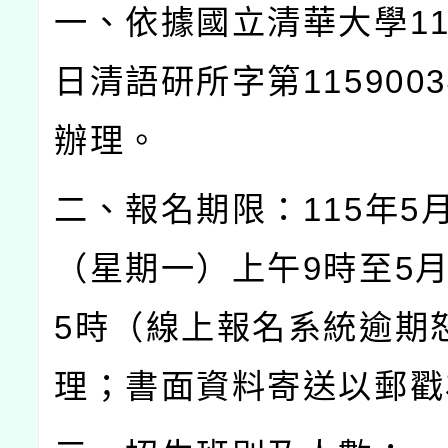
一、依據國立清華大學
1
日清語研所字第
1159003
辦理。
二、報名期限：
115
年
5
（星期一）上午
9
時至
5
5
時（線上報名系統逾期
理；書面資料寄送以郵戳