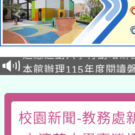
本校115學年度第2次
適應運動共學行動站研
招甄選結果公告(無人
本館辦理115年度閱讀
招)
科技賦能─人工智慧(AI
暨閱讀推動專業研習
A3數位素養講師名單
礎課程
「數位內容與教學軟體線
校園新聞-教務處
有關大陸委員會函釋公
pilot」