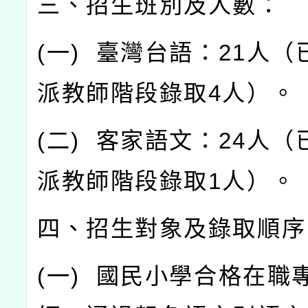
三、招生班別及人數：
(
一
)
臺灣台語：
21
人（
派教師階段錄取
4
人）。
(
二
)
客家語文：
24
人（
派教師階段錄取
1
人）。
四、招生對象及錄取順序
(
一
)
國民小學合格在職