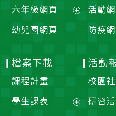
展
單
六年級網頁
活動網
選
開
展
單
幼兒園網頁
防疫網
選
開
單
選
檔案下載
活動
單
課程計畫
校園社
學生課表
研習活
展