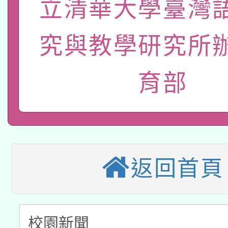
立清華大學臺灣
轉知經濟部水利署委託
薪期間赴陸應申請許可
115年8月22日(星期六)
業技術研究院辦理「11
究與教學研究所
2026年桃園地景藝術
桃園市孔廟祈福系列活
用水績優單位及節水達
育部
本校115學年度第2次
開 智慧啟航」
動」
適應運動共學行動站研
招甄選結果公告(無人
本館辦理115年度閱讀
招)
科技賦能─人工智慧(AI
暨閱讀推動專業研習
返回首頁
A3數位素養講師名單
礎課程
「數位內容與教學軟體線