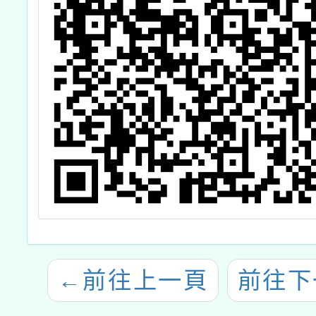
←
前往上一頁
前往下