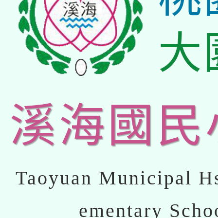
大
溪海國民
Taoyuan Municipal Hs
ementary Scho