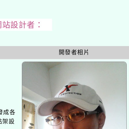
23網站設計者：
開
開發者相片
啟
上
方
區
塊
發成各
站架設