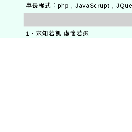
專長程式：php , JavaScrupt , JQu
1、求知若飢 虛懷若愚
2、任何被視為感情的枷鎖，都試著
3、自強不息
徐嘉裕(Neil Hsu)的工作心得網誌!
徐嘉裕 Neil hsu粉絲團
E-MAIL：
b168168tw@gmail.com