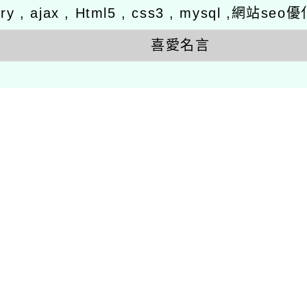
ery , ajax , Html5 , css3 , mysql ,
喜愛名言
不因幸運而捕捉指間流逝的風
相關連結