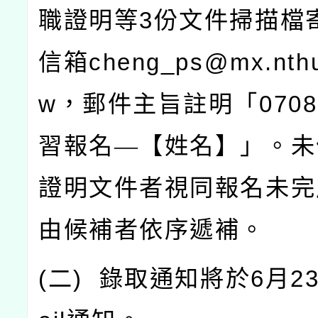
職證明等
3
份文件掃描檔
信箱
cheng_ps@mx.nthu
w
，郵件主旨註明「
0708
習報名—【姓名】」。未
證明文件者視同報名未完
由候補者依序遞補。
(
二
)
錄取通知將於
6
月
2