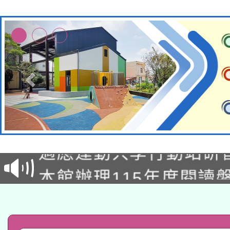
本校115學年度第2次
適應運動共學行動站研
招甄選結果公告(無人
本館辦理115年度閱讀
招)
科技賦能─人工智慧(AI
暨閱讀推動專業研習
A3數位素養講師名單
礎課程