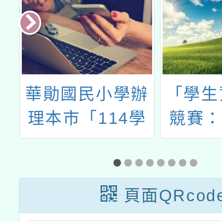
導
華勛國民小學辦
「學生
源
理本市「114學
競賽：S
年度推動國民中
程式設
實
小學本土教育本
備經
工
土語文補充教材
頁面QRcod
動
開發實施計畫－