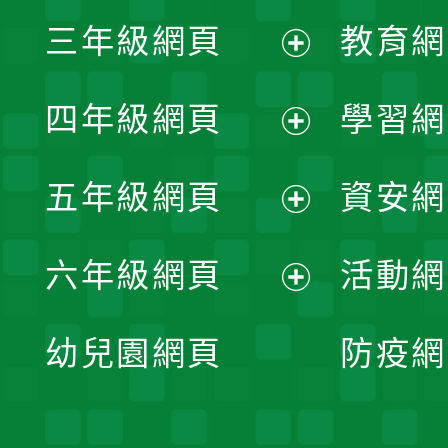
展
三年級網頁
教育網
選
開
展
單
四年級網頁
學習網
選
開
展
單
五年級網頁
資安網
選
開
展
單
六年級網頁
活動網
選
開
展
單
幼兒園網頁
防疫網
選
開
單
選