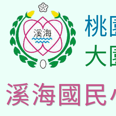
桃
大
溪海國民