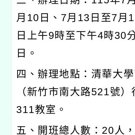
月
10
日、
7
月
13
日至
7
月
1
日上午
9
時至下午
4
時
30
日。
四、辦理地點：清華大學
（新竹市南大路
521
號）
311
教室。
五、開班總人數：
20
人