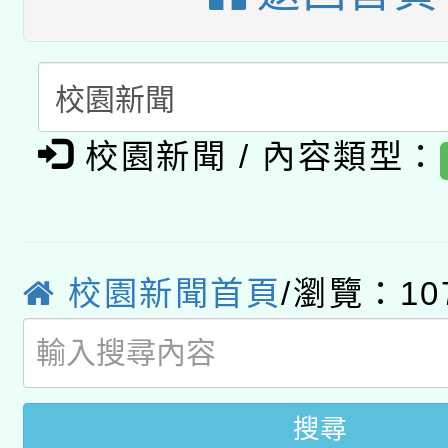
A3數位素養講師名單
礎課程
「數位內容與教學軟體線
有關大陸委員會函釋公
pilot」
校園新聞 / 內容類型：
轉知經濟部水利署委託
薪期間赴陸應申請許可
115年8月22日(星期六)
業技術研究院辦理「11
2026年桃園地景藝術
桃園市孔廟祈福系列活
校園新聞首頁
/瀏覽：10
用水績優單位及節水達
開 智慧啟航」
動」
搜尋