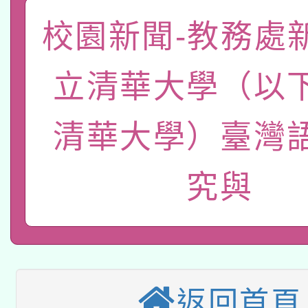
「數位內容與教學軟體線
校園新聞-教務處
有關大陸委員會函釋公
pilot」
立清華大學（以
轉知經濟部水利署委託
薪期間赴陸應申請許可
115年8月22日(星期六)
業技術研究院辦理「11
清華大學）臺灣
2026年桃園地景藝術
桃園市孔廟祈福系列活
用水績優單位及節水達
究與
本校115學年度第2次
開 智慧啟航」
動」
適應運動共學行動站研
招甄選結果公告(無人
本館辦理115年度閱讀
招)
科技賦能─人工智慧(AI
返回首頁
暨閱讀推動專業研習