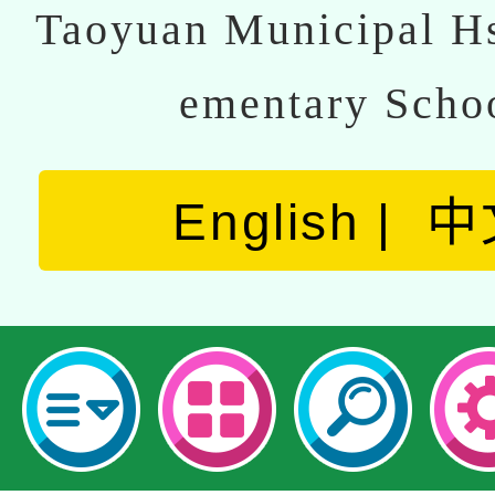
Taoyuan Municipal Hs
ementary Scho
English
中