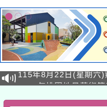
轉知經濟部水利署委託
115年8月22日(星期六)
業技術研究院辦理「11
2026年桃園地景藝術
桃園市孔廟祈福系列活
用水績優單位及節水達
「2026桃園藝術巡演
開 智慧啟航」
動」
轉知教育部國民及學前