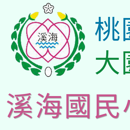
桃
大
溪海國民