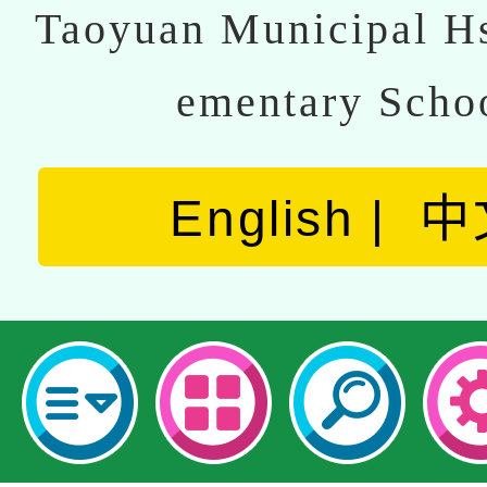
Taoyuan Municipal Hs
ementary Scho
English
中