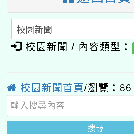
開 智慧啟航」
動」
月28日止
轉知教育部國民及學前
關事宜
函轉國家教育研究院中心
國立臺灣師範大學辦理「1
轉知教育部國民及學前
原住民族教育政策研討
校園新聞 / 內容類型：
年度健康促進學校輔導
函轉國立臺灣師範大學
新北市政府教育局辦理「
族教育國際趨勢與發展
業成長研習」實施計畫
轉知有關國立成功大學
族語言臺北學習中心11
師專業成長研習實施計
校園新聞首頁
/瀏覽：86
教育部國民及學前教育署「
文教學共融平台-教案
「族語學習班」招生簡章
方素養工作坊新北場」
年度COVID-19疫苗
件」活動簡章
接種對象擴大為「滿6
搜尋