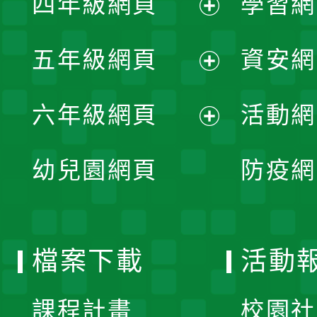
四年級網頁
學習網
選
開
展
單
五年級網頁
資安網
選
開
展
單
六年級網頁
活動網
選
開
展
單
幼兒園網頁
防疫網
選
開
單
選
檔案下載
活動
單
課程計畫
校園社