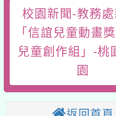
關事宜
校園新聞-教務處
函轉國家教育研究院中心
國立臺灣師範大學辦理「1
轉知教育部國民及學前
原住民族教育政策研討
年度健康促進學校輔導
「信誼兒童動畫獎
函轉國立臺灣師範大學
新北市政府教育局辦理「
族教育國際趨勢與發展
業成長研習」實施計畫
兒童創作組」-桃
轉知有關國立成功大學
族語言臺北學習中心11
師專業成長研習實施計
教育部國民及學前教育署「
文教學共融平台-教案
「族語學習班」招生簡章
園
方素養工作坊新北場」
轉知經濟部水利署委託
年度COVID-19疫苗
件」活動簡章
115年8月22日(星期六)
業技術研究院辦理「11
接種對象擴大為「滿6
2026年桃園地景藝術
桃園市孔廟祈福系列活
用水績優單位及節水達
接種之民眾」措施，延長
返回首頁
「2026桃園藝術巡演