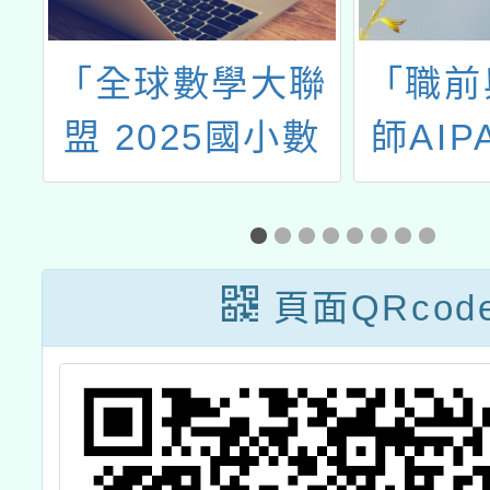
h
「全球數學大聯
「職前
平
盟 2025國小數
師AIP
中
學檢定暨測驗
推動與
作
TMT4/5 &
提升
階
AML4/5」
「英
頁面QRcod
AIPA
作坊」
一