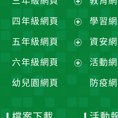
三年級網頁
教育網
選
開
展
單
四年級網頁
學習網
選
開
展
單
五年級網頁
資安網
選
開
展
單
六年級網頁
活動網
選
開
展
單
幼兒園網頁
防疫網
選
開
單
選
檔案下載
活動