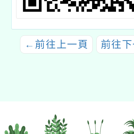
←
前往上一頁
前往下