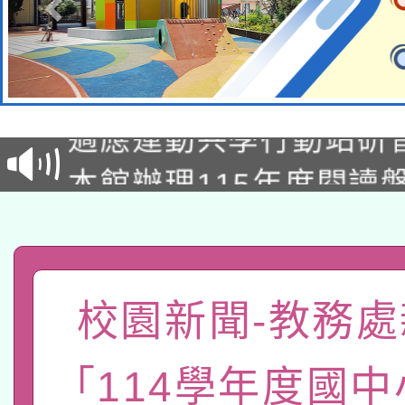
本校115學年度第2次
適應運動共學行動站研
招甄選結果公告(無人
本館辦理115年度閱讀
招)
科技賦能─人工智慧(AI
暨閱讀推動專業研習
A3數位素養講師名單
礎課程
「數位內容與教學軟體線
校園新聞-教務處
有關大陸委員會函釋公
pilot」
「114學年度國
轉知經濟部水利署委託
薪期間赴陸應申請許可