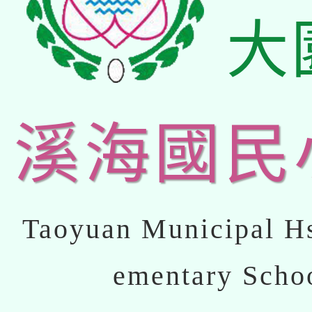
大
溪海國民
Taoyuan Municipal Hs
ementary Scho