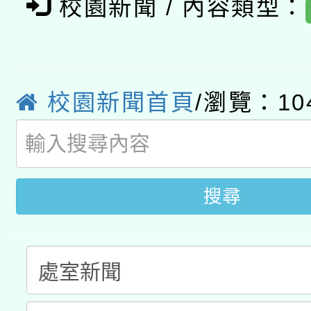
校園新聞 / 內容類型：
轉知經濟部水利署委託
薪期間赴陸應申請許可
115年8月22日(星期六)
業技術研究院辦理「11
2026年桃園地景藝術
校園新聞首頁
/瀏覽：10
桃園市孔廟祈福系列活
用水績優單位及節水達
開 智慧啟航」
動」
搜尋