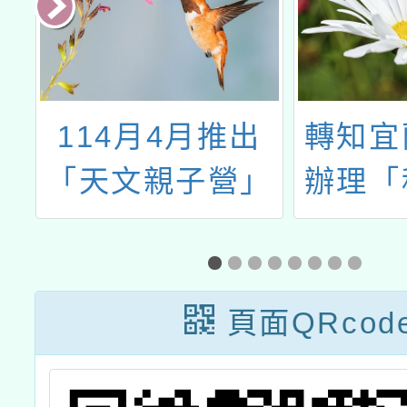
科
114月4月推出
轉知宜
跨
「天文親子營」
辦理「
助
天文館一日遊活
教學教
動
群暨科
》
果交流
頁面QRcod
系
計畫-
果發表