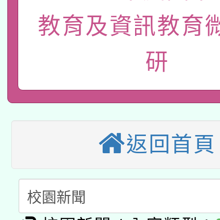
115年8月22日(星期六)
教育及資訊教育
業技術研究院辦理「11
2026年桃園地景藝術
桃園市孔廟祈福系列活
用水績優單位及節水達
研
本校115學年度第2次
開 智慧啟航」
動」
適應運動共學行動站研
招甄選結果公告(無人
本館辦理115年度閱讀
招)
返回首頁
科技賦能─人工智慧(AI
暨閱讀推動專業研習
A3數位素養講師名單
礎課程
「數位內容與教學軟體線
有關大陸委員會函釋公
pilot」