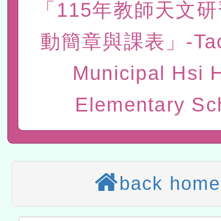
「115年教師天文
赴陸應申請許可一案
轉知經濟部水利署委託財
動簡章與課表」-Tao
研究院辦理「115年表揚
115年8月22日(星期六)辦
Municipal Hsi 
位及節水達人選拔活動」
市孔廟祈福系列活動—儒門
2026年桃園地景藝術節教
航」
本校115學年度第2次代理
Elementary Sc
結果公告(無人報名，續辦
適應運動共學行動站研習
本館辦理115年度閱讀磐
讀推動專業研習
科技賦能─人工智慧(AI)
back home
程
A3數位素養講師名單
「數位內容與教學軟體線上課程