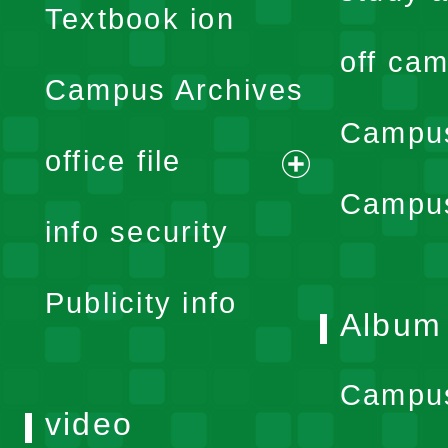
Textbook ion
off cam
Campus Archives
Campus
office file
expand
Campus
info security
menu
Publicity info
Album
Campu
video