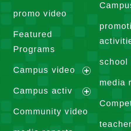
Campus
promo video
promot
Featured
activiti
Programs
school 
Campus video
expand
media 
Campus activ
menu
expand
Compet
Community video
menu
teache