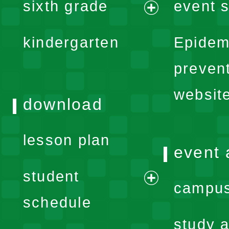
sixth grade
event s
menu
expand
kindergarten
Epidem
menu
preven
websit
download
lesson plan
event 
student
campus
expand
schedule
menu
study a