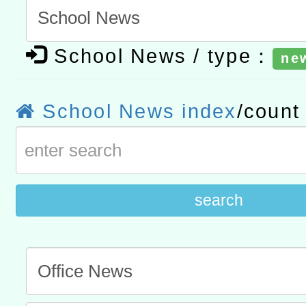
t」
有關大陸委員會函釋公務
School News / type：
ne
赴陸應申請許可一案
轉知經濟部水利署委託財
研究院辦理「115年表揚
115年8月22日(星期六)辦
School News index
/coun
位及節水達人選拔活動」
市孔廟祈福系列活動—儒門
2026年桃園地景藝術節教
航」
search