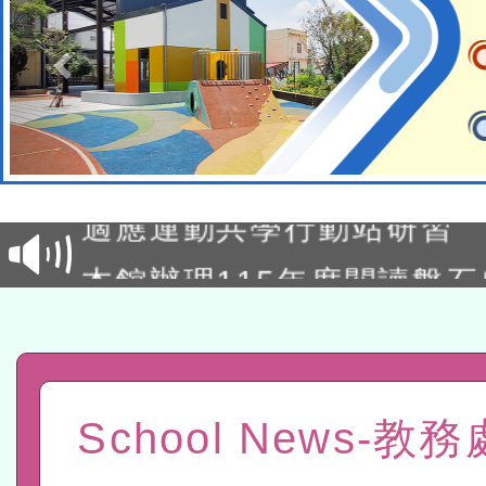
本校115學年度第2次代理
結果公告(無人報名，續辦
適應運動共學行動站研習
本館辦理115年度閱讀磐
讀推動專業研習
科技賦能─人工智慧(AI)
程
A3數位素養講師名單
「數位內容與教學軟體線上課程
School News-教
t」
有關大陸委員會函釋公務