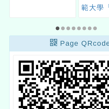
師
範大學
育
內容與
育
選
教
Page QRcod
好
假