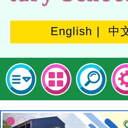
English
中