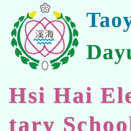
Tao
Day
Hsi Hai E
tary Schoo