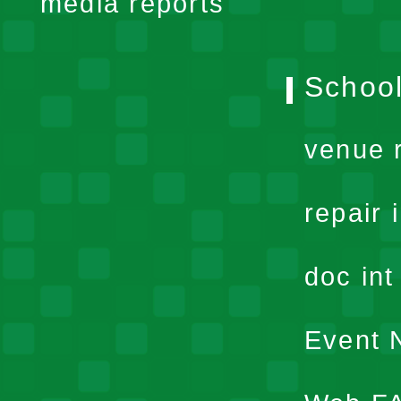
media reports
School
venue 
repair 
doc in
Event N