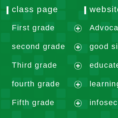
class page
websit
First grade
Advoca
expand
second grade
good si
menu
expand
Third grade
educat
menu
expand
fourth grade
learnin
menu
expand
Fifth grade
infose
menu
expand