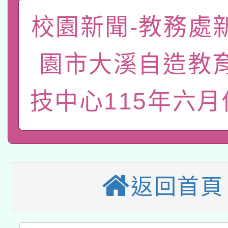
「數位內容與教學軟體線
校園新聞-教務處
有關大陸委員會函釋公
pilot」
園市大溪自造教
轉知經濟部水利署委託
薪期間赴陸應申請許可
技中心115年六
115年8月22日(星期六)
業技術研究院辦理「11
2026年桃園地景藝術
桃園市孔廟祈福系列活
用水績優單位及節水達
本校115學年度第2次
開 智慧啟航」
動」
適應運動共學行動站研
招甄選結果公告(無人
返回首頁
本館辦理115年度閱讀
招)
科技賦能─人工智慧(AI