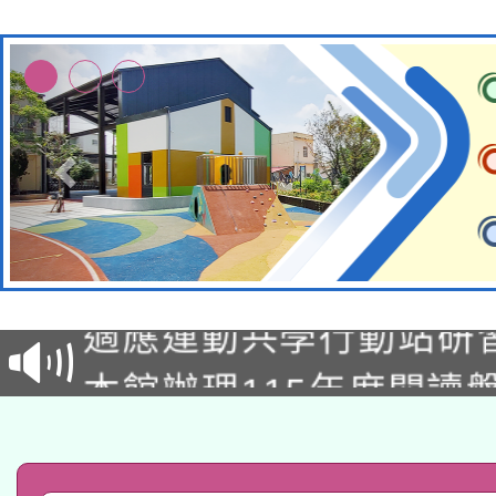
本校115學年度第2次
適應運動共學行動站研
招甄選結果公告(無人
本館辦理115年度閱讀
招)
科技賦能─人工智慧(AI
暨閱讀推動專業研習
A3數位素養講師名單
礎課程