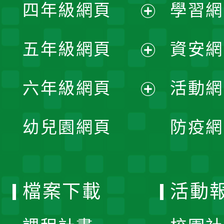
單
四年級網頁
學習網
選
開
展
單
五年級網頁
資安網
選
開
展
單
六年級網頁
活動網
選
開
展
單
幼兒園網頁
防疫網
選
開
單
選
檔案下載
活動
單