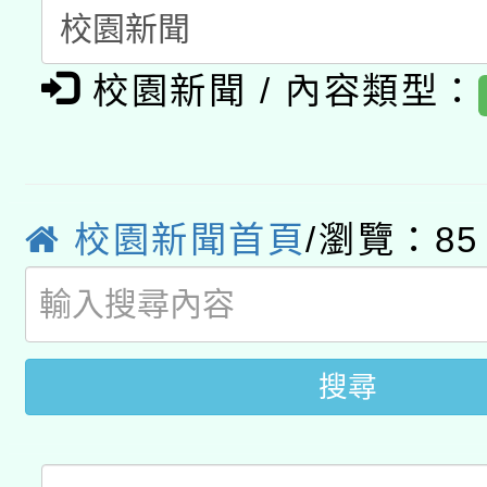
暨閱讀推動專業研習
A3數位素養講師名單
礎課程
校園新聞 / 內容類型：
「數位內容與教學軟體線
有關大陸委員會函釋公
pilot」
轉知經濟部水利署委託
薪期間赴陸應申請許可
校園新聞首頁
/瀏覽：85
115年8月22日(星期六)
業技術研究院辦理「11
2026年桃園地景藝術
桃園市孔廟祈福系列活
用水績優單位及節水達
開 智慧啟航」
搜尋
動」