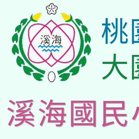
桃
大
溪海國民