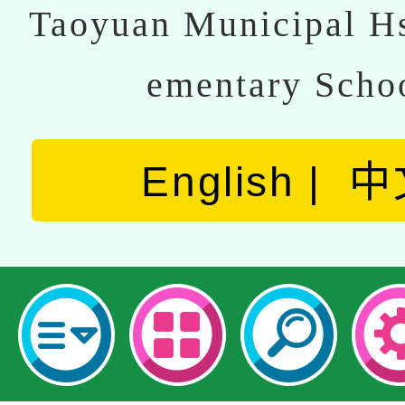
Taoyuan Municipal Hs
ementary Scho
English
中