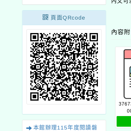
內文可
頁面QRcode
內容
3767
0
本館辦理115年度閱讀磐