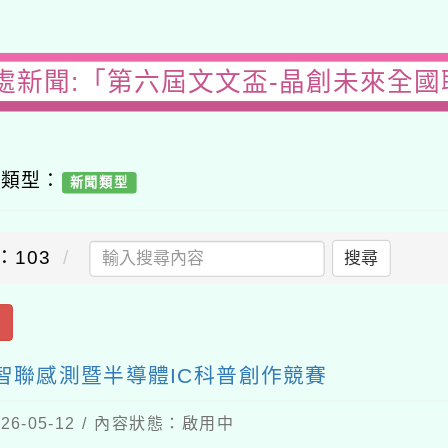
處新聞:「第六屆文文盃-晶創未來全
容類型：
新聞類型
：103
搜尋
出
智聯感測暨半導體IC科普創作競賽
6-05-12 / 內容狀態：啟用中