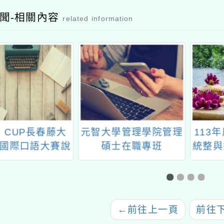
聞-相關內容
related information
學管理學院管理
113年度國小社會領域
桃園市
士在職專班
統整與探究實作課程方
小學辦
A)2026年春季碩
案設計徵選
年度國
分專班課程訊息
文教學
←
前往上一頁
前往