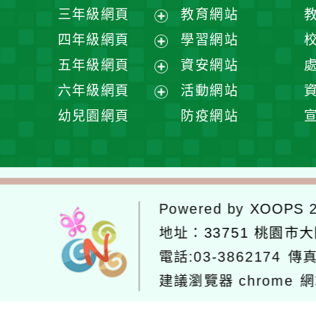
開
展
三年級網頁
教育網站
選
開
展
四年級網頁
學習網站
單
選
開
展
五年級網頁
資安網站
單
選
開
展
六年級網頁
活動網站
單
選
開
展
幼兒園網頁
防疫網站
單
選
開
單
選
單
Powered by
XOOPS
2
地址：
33751 桃園市
電話:03-3862174
傳真
建議瀏覽器 chrome
網
網站設計：