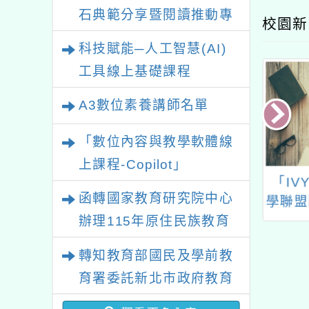
石典範分享暨閱讀推動專
校園新
業研習
科技賦能─人工智慧(AI)
工具線上基礎課程
A3數位素養講師名單
「數位內容與教學軟體線
上課程-Copilot」
育大學辦理113
「IVY CUP長春藤大
元智大
函轉國家教育研究院中心
至6月「原住民族
學聯盟國際口語大賽說
碩
資修習原住民族
明與教師增能計畫－
(EMB
辦理115年原住民族教育
多元文化教育課
2024年教師國際展演
士學
政策研討會「原住民族教
轉知教育部國民及學前教
」實體研習
競技口語增能研習工作
育國際趨勢與發展」
育署委託新北市政府教育
坊」
局辦理「115年度教師專