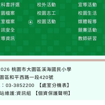
開
展
教科書評選
校外活動
宣導活動
選
開
校園檔案
校園志工
校園生活
單
選
處室檔案
校園活動
媒體報導
單
展
資訊安全
競賽活動
開
宣導資訊
教師研習
選
單
026
桃園市大園區溪海國民小學
大園區和平西路一段420號
：03-3852200
【處室分機表】
站維護:資訊組
【個資保護聲明】