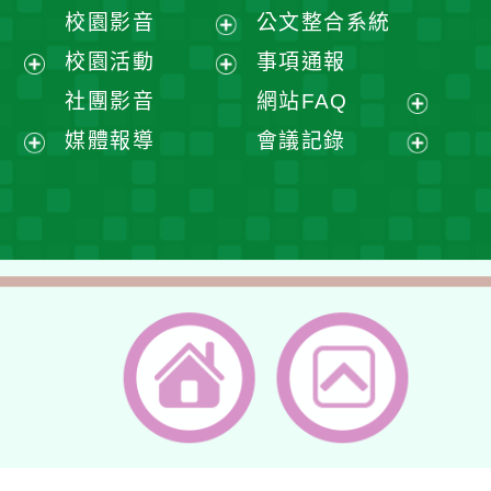
開
展
校園影音
公文整合系統
選
開
展
校園活動
事項通報
單
選
開
展
展
社團影音
網站FAQ
單
選
開
開
展
媒體報導
會議記錄
單
選
選
開
展
展
單
單
選
開
開
單
選
選
單
單
返回首頁
返回頂端