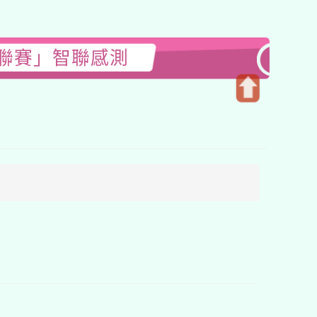
國聯賽」智聯感測
開
啟
上
方
區
塊