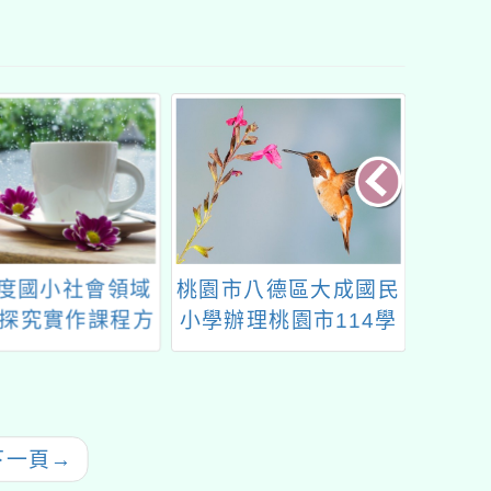
八德區大成國民
「2025 趣味學習：數
114
理桃園市114學
位素養教育精彩啟航」
評量資
民中小學閩東語
畫」素
支援老師培訓認
工
證
下一頁
→