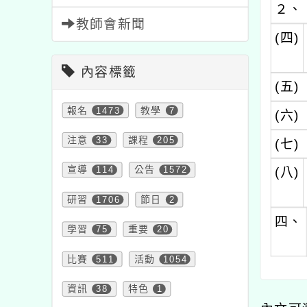
２、
教師會新聞
(四)
內容標籤
(五)
報名
1473
教學
7
(六)
注意
33
課程
205
(七)
宣導
114
公告
1572
(八)
研習
1706
節日
2
四、
學習
75
重要
20
比賽
511
活動
1054
資訊
38
特色
1