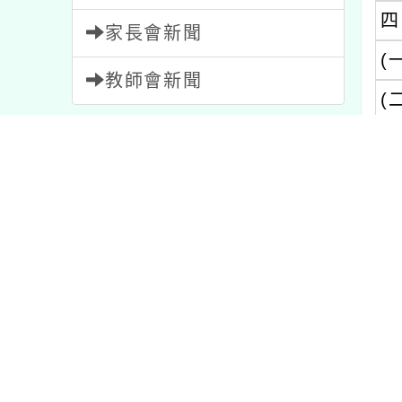
(一)
教師會新聞
(二)
內容標籤
內文可
學習
75
注意
33
報名
1473
宣導
114
重要
20
課程
205
校園新
公告
1567
資訊
38
節日
2
研習
1704
比賽
511
活動
1052
教學
7
特色
1