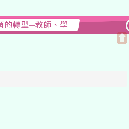
轉型─教師、學
開
啟
上
方
區
塊