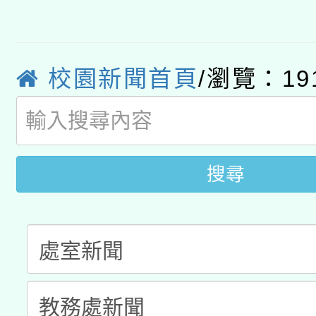
有關大陸委員會函釋公
pilot」
轉知經濟部水利署委託
薪期間赴陸應申請許可
校園新聞首頁
/瀏覽：19
115年8月22日(星期六)
業技術研究院辦理「11
2026年桃園地景藝術
桃園市孔廟祈福系列活
用水績優單位及節水達
開 智慧啟航」
動」
搜尋