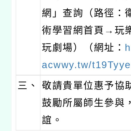
網」查詢（路徑：
術學習網首頁→玩
玩劇場）（網址：
h
acwwy.tw/t19Tyy
三、
敬請貴單位惠予協
鼓勵所屬師生參與
誼。