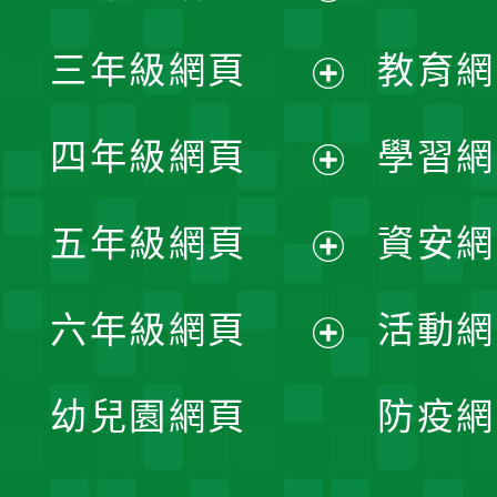
開
展
三年級網頁
教育網
選
開
展
單
四年級網頁
學習網
選
開
展
單
五年級網頁
資安網
選
開
展
單
六年級網頁
活動網
選
開
展
單
幼兒園網頁
防疫網
選
開
單