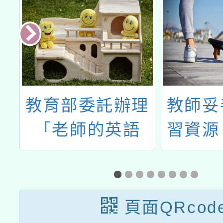
教育部委託辦理
教師妥
品
「老師的英語
習資源
有
課：課堂實用英
前往
語（線上課程）
消，以
net.edu.tw/)
English
研習紀
頁面QRcod