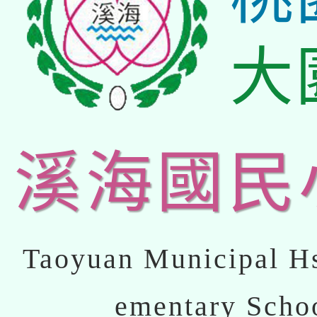
大
溪海國民
Taoyuan Municipal Hs
ementary Scho