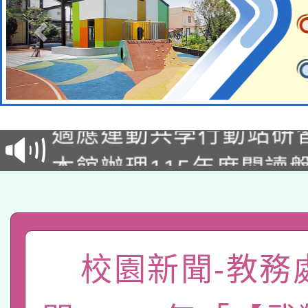
本校115學年度第2次
適應運動共學行動站研
招甄選結果公告(無人
本館辦理115年度閱讀
招)
科技賦能─人工智慧(AI
暨閱讀推動專業研習
A3數位素養講師名單
礎課程
「數位內容與教學軟體線
校園新聞-教務
有關大陸委員會函釋公
pilot」