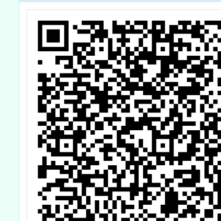
Programs for
避免研
Teachers:
English in the
Classroom」