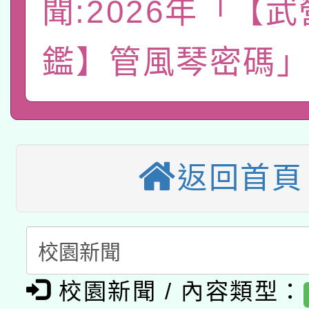
聞:2026年「【
轉知經濟部水利署委託
薪期間赴陸應申請許可
115年8月22日(星期六)
鑑】管風琴密碼」
業技術研究院辦理「11
2026年桃園地景藝術
桃園市孔廟祈福系列活
用水績優單位及節水達
本校115學年度第2次
開 智慧啟航」
動」
適應運動共學行動站研
招甄選結果公告(無人
返回首頁
本館辦理115年度閱讀
招)
科技賦能─人工智慧(AI
暨閱讀推動專業研習
A3數位素養講師名單
礎課程
校園新聞 / 內容類型：
「數位內容與教學軟體線