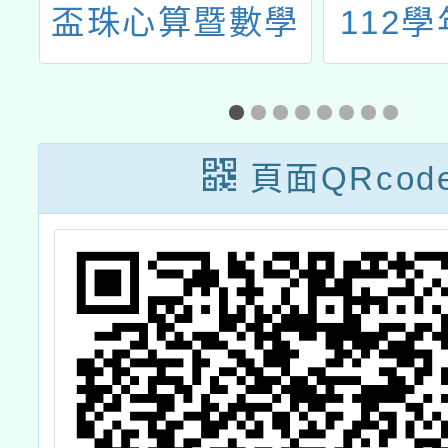
會
盃珠心算暨數學
112
數
公開邀請賽
編班暨
安
作業相
頁面QRcod