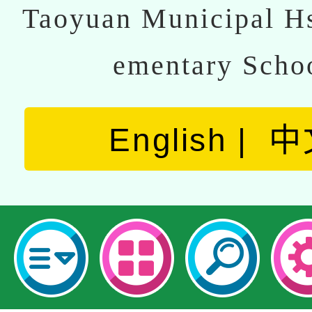
Taoyuan Municipal Hs
ementary Scho
English
中