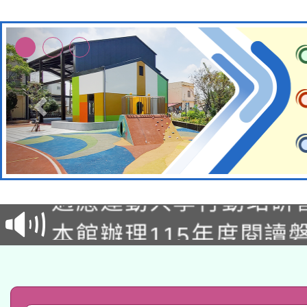
本校115學年度第2次
適應運動共學行動站研
招甄選結果公告(無人
本館辦理115年度閱讀
招)
科技賦能─人工智慧(AI
暨閱讀推動專業研習
A3數位素養講師名單
礎課程