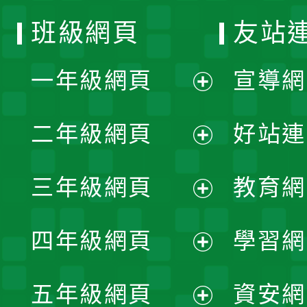
班級網頁
友站
一年級網頁
宣導網
展
二年級網頁
好站連
開
展
三年級網頁
教育網
選
開
展
單
四年級網頁
學習網
選
開
展
單
五年級網頁
資安網
選