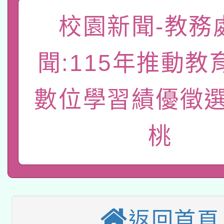
「數位內容與教學軟體線
校園新聞-教務
有關大陸委員會函釋公
pilot」
聞:115年推動教
轉知經濟部水利署委託
薪期間赴陸應申請許可
115年8月22日(星期六)
業技術研究院辦理「11
數位學習績優徵選
2026年桃園地景藝術
桃園市孔廟祈福系列活
用水績優單位及節水達
桃
本校115學年度第2次
開 智慧啟航」
動」
適應運動共學行動站研
招甄選結果公告(無人
本館辦理115年度閱讀
招)
科技賦能─人工智慧(AI
返回首頁
暨閱讀推動專業研習