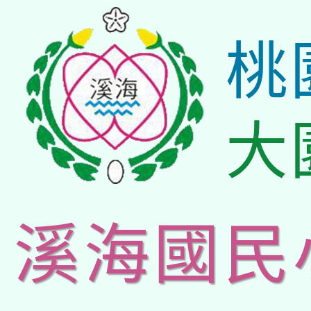
桃
大
溪海國民