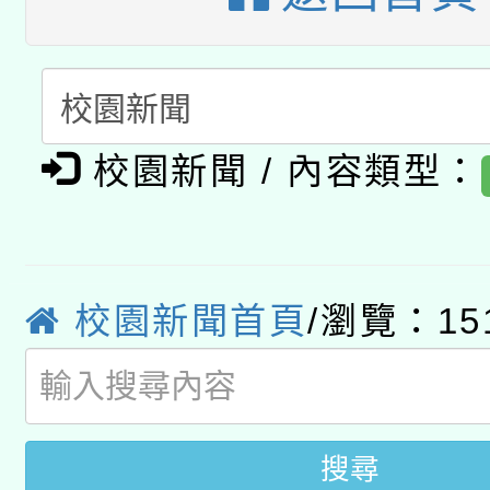
A3數位素養講師名單
礎課程
「數位內容與教學軟體線
有關大陸委員會函釋公
pilot」
校園新聞 / 內容類型：
轉知經濟部水利署委託
薪期間赴陸應申請許可
115年8月22日(星期六)
業技術研究院辦理「11
2026年桃園地景藝術
桃園市孔廟祈福系列活
用水績優單位及節水達
校園新聞首頁
/瀏覽：15
開 智慧啟航」
動」
搜尋