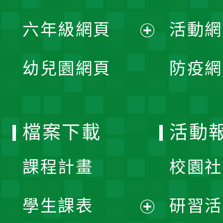
開
展
單
六年級網頁
活動網
選
開
展
單
幼兒園網頁
防疫網
選
開
單
選
檔案下載
活動
單
課程計畫
校園社
學生課表
研習活