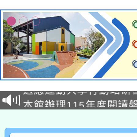
本校115學年度第2次
適應運動共學行動站研
招甄選結果公告(無人
本館辦理115年度閱讀
招)
科技賦能─人工智慧(AI
暨閱讀推動專業研習
A3數位素養講師名單
礎課程