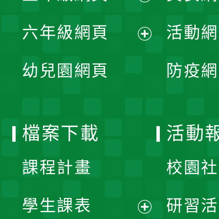
開
展
單
六年級網頁
活動網
選
開
展
單
幼兒園網頁
防疫網
選
開
單
選
檔案下載
活動
單
課程計畫
校園社
學生課表
研習活