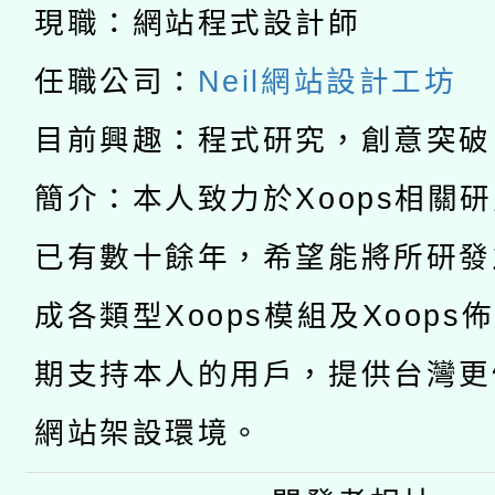
現職：網站程式設計師
A3數位素養講師名單
礎課程
任職公司：
Neil網站設計工坊
「數位內容與教學軟體線
目前興趣：程式研究，創意突破
有關大陸委員會函釋公
pilot」
轉知經濟部水利署委託
簡介：本人致力於Xoops相關
薪期間赴陸應申請許可
115年8月22日(星期六)
已有數十餘年，希望能將所研發
業技術研究院辦理「11
2026年桃園地景藝術
桃園市孔廟祈福系列活
成各類型Xoops模組及Xoops
用水績優單位及節水達
期支持本人的用戶，提供台灣更
開 智慧啟航」
動」
網站架設環境。