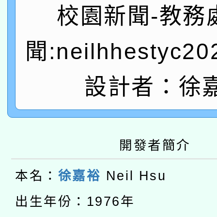
校園新聞-教務
「數位內容與教學軟體線
有關大陸委員會函釋公
pilot」
聞:neilhhestyc2
轉知經濟部水利署委託
薪期間赴陸應申請許可
設計者：徐
115年8月22日(星期六)
業技術研究院辦理「11
2026年桃園地景藝術
桃園市孔廟祈福系列活
用水績優單位及節水達
本校115學年度第2次
開 智慧啟航」
動」
開發者簡介
適應運動共學行動站研
招甄選結果公告(無人
本名：
徐嘉裕
Neil Hsu
本館辦理115年度閱讀
招)
出生年份：1976年
科技賦能─人工智慧(AI
暨閱讀推動專業研習