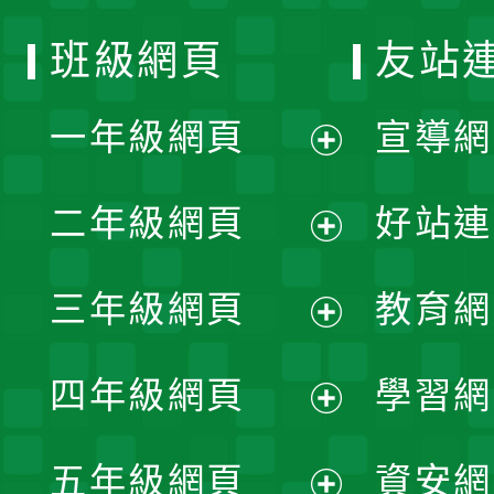
班級網頁
友站
一年級網頁
宣導網
展
二年級網頁
好站連
開
展
三年級網頁
教育網
選
開
展
單
四年級網頁
學習網
選
開
展
單
五年級網頁
資安網
選