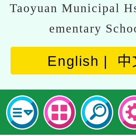
Taoyuan Municipal Hs
ementary Scho
English
中