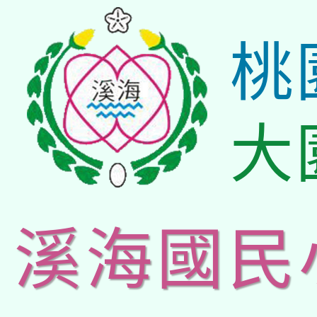
桃
大
溪海國民