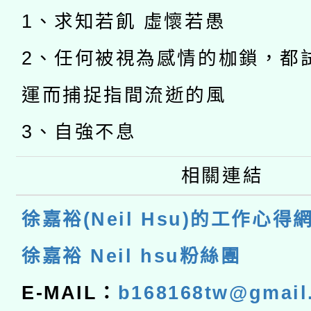
1、求知若飢 虛懷若愚
2、任何被視為感情的枷鎖，都
運而捕捉指間流逝的風
3、自強不息
相關連結
徐嘉裕(Neil Hsu)的工作心得
徐嘉裕 Neil hsu粉絲團
E-MAIL：
b168168tw@gmail