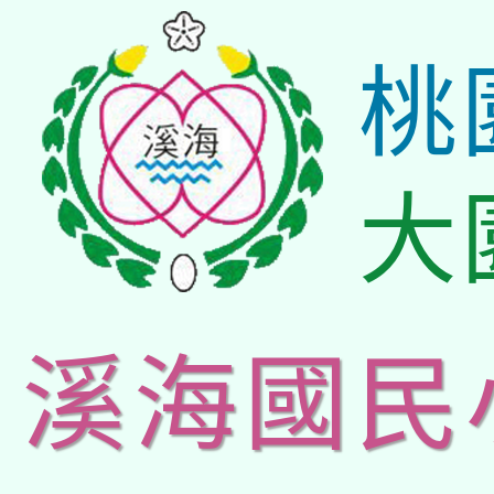
桃
大
溪海國民