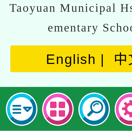
Taoyuan Municipal Hs
ementary Scho
English
中