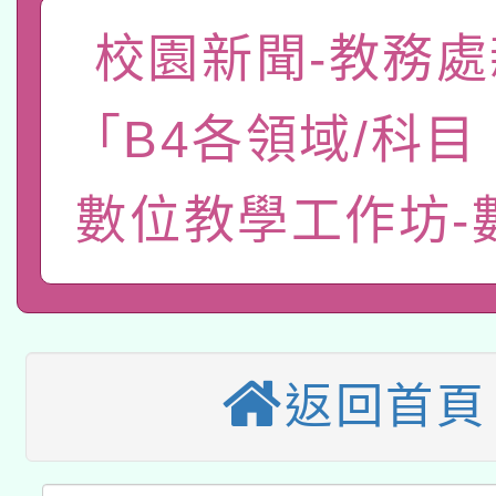
「數位內容與教學軟體線
校園新聞-教務處
有關大陸委員會函釋公
pilot」
「B4各領域/科
轉知經濟部水利署委託
薪期間赴陸應申請許可
115年8月22日(星期六)
業技術研究院辦理「11
數位教學工作坊-
2026年桃園地景藝術
桃園市孔廟祈福系列活
用水績優單位及節水達
本校115學年度第2次
開 智慧啟航」
動」
適應運動共學行動站研
招甄選結果公告(無人
返回首頁
本館辦理115年度閱讀
招)
科技賦能─人工智慧(AI
暨閱讀推動專業研習