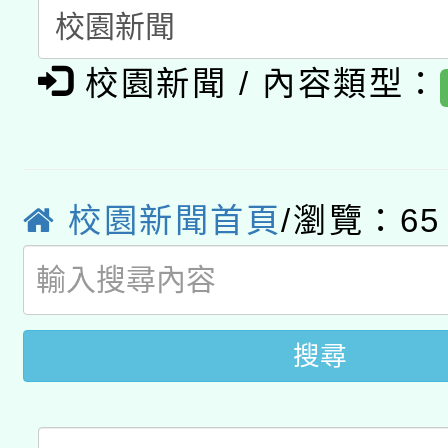
A3數位素養講師名單
礎課程
校園新聞 / 內容類型：
「數位內容與教學軟體線
有關大陸委員會函釋公
pilot」
轉知經濟部水利署委託
薪期間赴陸應申請許可
校園新聞首頁
/瀏覽：65
115年8月22日(星期六)
業技術研究院辦理「11
2026年桃園地景藝術
桃園市孔廟祈福系列活
用水績優單位及節水達
開 智慧啟航」
動」
搜尋