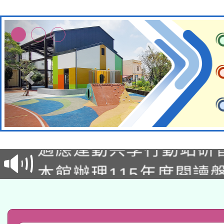
本校115學年度第2次
適應運動共學行動站研
招甄選結果公告(無人
本館辦理115年度閱讀
招)
科技賦能─人工智慧(AI
暨閱讀推動專業研習
A3數位素養講師名單
礎課程