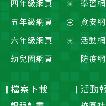
四年級網頁
學習網
選
開
展
單
五年級網頁
資安網
選
開
展
單
六年級網頁
活動網
選
開
展
單
幼兒園網頁
防疫網
選
開
單
選
檔案下載
活動
單
課程計畫
校園社