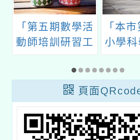
民
「第五期數學活
「本市
技
動師培訓研習工
小學科
計
作坊」
－指導
廣
頁面QRcod