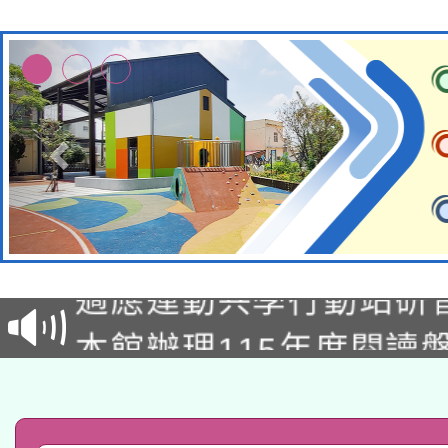
本校115學年度第2次
適應運動共學行動站研
招甄選結果公告(無人
本館辦理115年度閱讀
招)
科技賦能─人工智慧(AI
暨閱讀推動專業研習
A3數位素養講師名單
礎課程