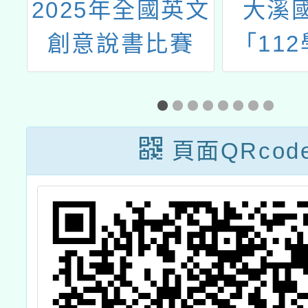
年
2025年全國英文
大溪
教
創意說書比賽
「11
向
住民族
計
援人員
活
頁面QRcod