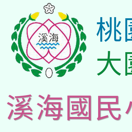
桃
大
溪海國民