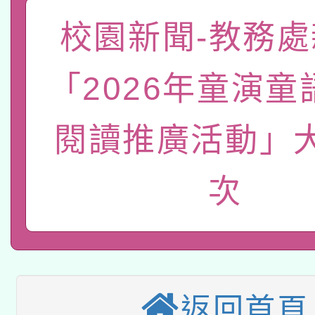
「數位內容與教學軟體線
校園新聞-教務處
有關大陸委員會函釋公
pilot」
「2026年童演童
轉知經濟部水利署委託
薪期間赴陸應申請許可
115年8月22日(星期六)
閱讀推廣活動」
業技術研究院辦理「11
2026年桃園地景藝術
桃園市孔廟祈福系列活
用水績優單位及節水達
次
本校115學年度第2次
開 智慧啟航」
動」
適應運動共學行動站研
招甄選結果公告(無人
本館辦理115年度閱讀
招)
返回首頁
科技賦能─人工智慧(AI
暨閱讀推動專業研習