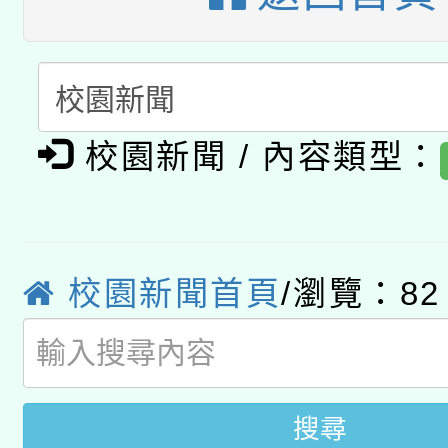
A3數位素養講師名單
礎課程
「數位內容與教學軟體線
有關大陸委員會函釋公
pilot」
校園新聞 / 內容類型：
轉知經濟部水利署委託
薪期間赴陸應申請許可
115年8月22日(星期六)
業技術研究院辦理「11
2026年桃園地景藝術
校園新聞首頁
/瀏覽：82
桃園市孔廟祈福系列活
用水績優單位及節水達
開 智慧啟航」
動」
搜尋