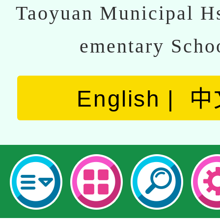
Taoyuan Municipal Hs
ementary Scho
English
中