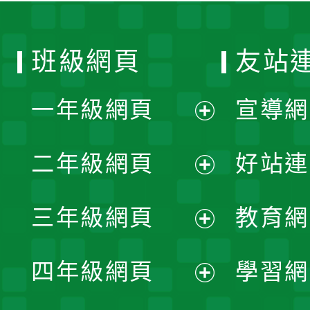
班級網頁
友站
一年級網頁
宣導網
展
二年級網頁
好站連
開
展
三年級網頁
教育網
選
開
展
單
四年級網頁
學習網
選
開
展