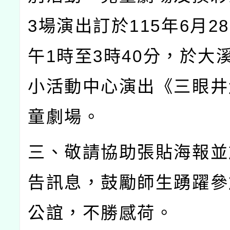
3
場演出訂於
115
年
6
月
28
午
1
時至
3
時
40
分，於大
小活動中心演出《三眼井
童劇場。
三、敬請協助張貼海報並
告訊息，鼓勵師生踴躍參
公誼，不勝感荷。