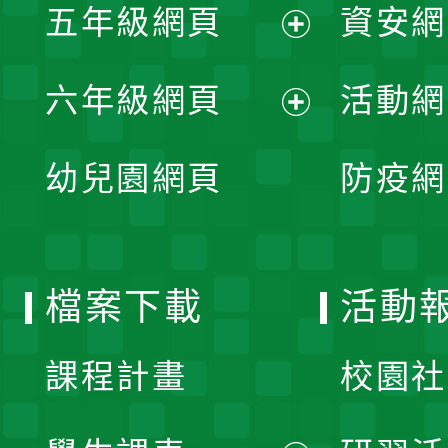
單
五年級網頁
資安網
選
開
展
單
六年級網頁
活動網
選
開
展
單
幼兒園網頁
防疫網
選
開
單
選
檔案下載
活動
單
課程計畫
校園社