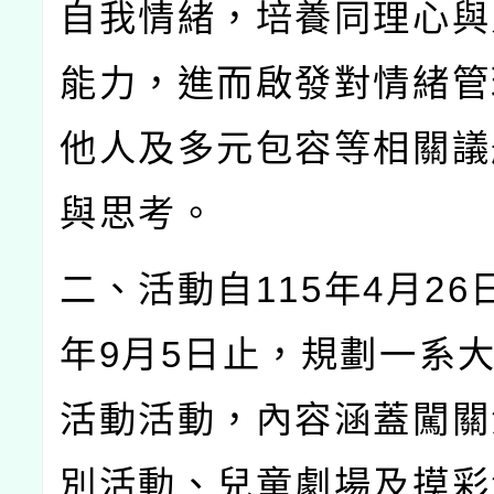
自我情緒，培養同理心與
能力，進而啟發對情緒管
他人及多元包容等相關議
與思考。
二、活動自
115
年
4
月
26
年
9
月
5
日止，規劃一系
活動活動，內容涵蓋闖關
別活動、兒童劇場及摸彩