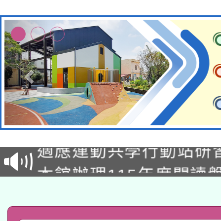
本校115學年度第2次
適應運動共學行動站研
招甄選結果公告(無人
本館辦理115年度閱讀
招)
科技賦能─人工智慧(AI
暨閱讀推動專業研習
A3數位素養講師名單
礎課程