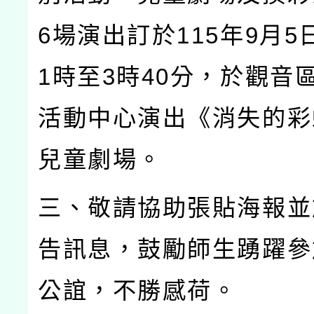
6
場演出訂於
115
年
9
月
5
1
時至
3
時
40
分，於觀音
活動中心演出《消失的彩
兒童劇場。
三、敬請協助張貼海報並
告訊息，鼓勵師生踴躍參
公誼，不勝感荷。