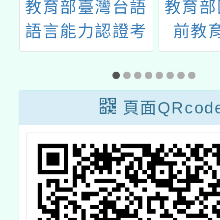
桃
教育部臺灣台語
教育部
兒
語言能力認證考
前教
務
試
「11
專
多語多
本親子
頁面QRcod
感想甄