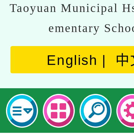
Taoyuan Municipal Hs
ementary Scho
English
中