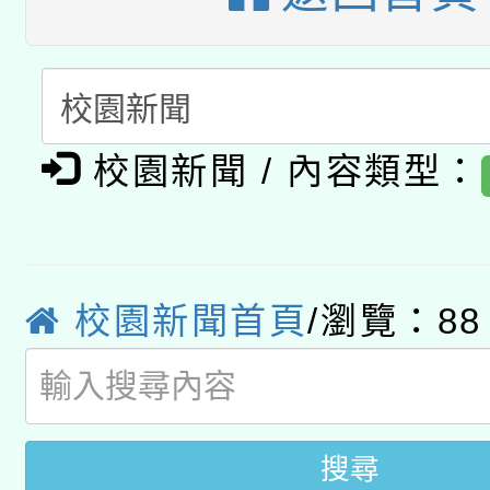
A3數位素養講師名單
礎課程
「數位內容與教學軟體線
有關大陸委員會函釋公
pilot」
校園新聞 / 內容類型：
轉知經濟部水利署委託
薪期間赴陸應申請許可
115年8月22日(星期六)
業技術研究院辦理「11
2026年桃園地景藝術
校園新聞首頁
/瀏覽：88
桃園市孔廟祈福系列活
用水績優單位及節水達
開 智慧啟航」
動」
搜尋