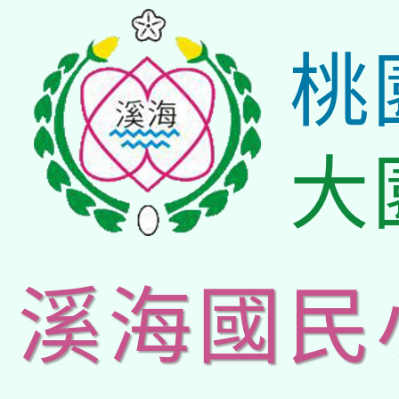
桃
大
溪海國民