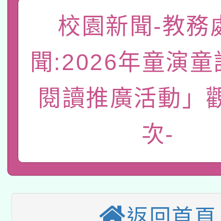
「數位內容與教學軟體線
校園新聞-教務
有關大陸委員會函釋公
pilot」
聞:2026年童演
轉知經濟部水利署委託
薪期間赴陸應申請許可
115年8月22日(星期六)
閱讀推廣活動」
業技術研究院辦理「11
2026年桃園地景藝術
桃園市孔廟祈福系列活
用水績優單位及節水達
次-
本校115學年度第2次
開 智慧啟航」
動」
適應運動共學行動站研
招甄選結果公告(無人
本館辦理115年度閱讀
招)
返回首頁
科技賦能─人工智慧(AI
暨閱讀推動專業研習