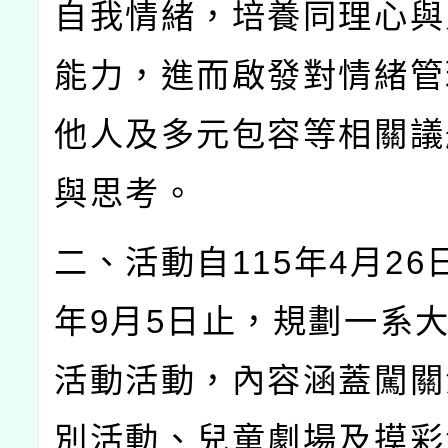
自我情緒，培養同理心與
能力，進而啟發對情緒管
他人及多元包容等相關議
與思考。
二、活動自
115
年
4
月
26
年
9
月
5
日止，規劃一系
活動活動，內容涵蓋闖關
別活動、兒童劇場及摸彩