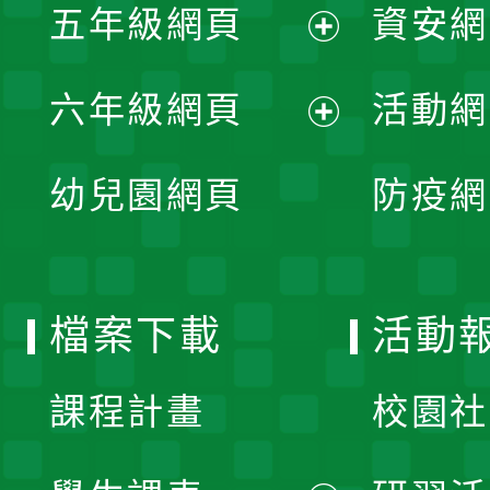
單
五年級網頁
資安網
選
開
展
單
六年級網頁
活動網
選
開
展
單
幼兒園網頁
防疫網
選
開
單
選
檔案下載
活動
單
課程計畫
校園社