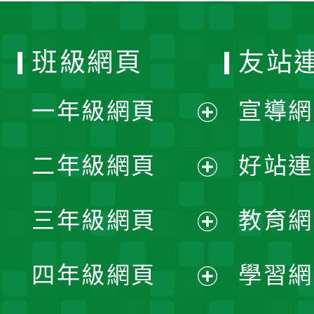
班級網頁
友站
一年級網頁
宣導網
展
二年級網頁
好站連
開
展
三年級網頁
教育網
選
開
展
單
四年級網頁
學習網
選
開
展