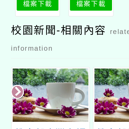
檔案下載
檔案下載
動」觀音場
公文
校園新聞-相關內容
relat
information