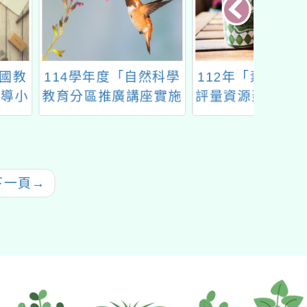
學年度「自然科學
112年「素養導向課室
臺中市
區推廣講座實施
評量資源建置暨推廣計
中等學
計畫」
畫」實作工作坊
心）、
學物理
物理教
「20
下一頁
→