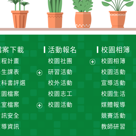
檔案下載
活動報名
校園相簿
課程計畫
校園社團
校園相簿
展
學生課表
研習活動
校園活動
開
展
教科書評選
校外活動
宣導活動
選
開
校園檔案
校園志工
校園生活
單
選
處室檔案
校園活動
媒體報導
單
展
資訊安全
競賽活動
開
宣導資訊
教師研習
選