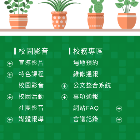
校園影音
校務專區
宣導影片
場地預約
展
特色課程
維修通報
開
展
校園影音
公文整合系統
選
開
展
校園活動
事項通報
單
選
開
展
展
社團影音
網站FAQ
單
選
開
開
展
媒體報導
會議記錄
單
選
選
開
展
展
單
單
選
開
開