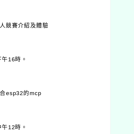
人競賽介紹及體驗
下午
16
時。
合
esp32
的
mcp
中午
12
時。