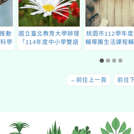
北教育大學辦理
桃園市112學年度國教
114
4年度中小學雙語
輔導團生活課程輔導小
教育分
職教師增能學分
組辦理「生活課程召集
班」
人社群領導增能」研習
←
前往上一頁
前往