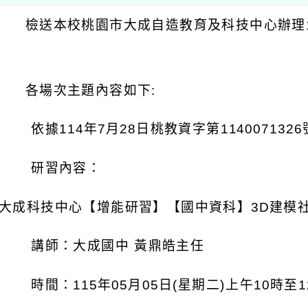
：
檢送本校桃園市大成自造教育及科技中心辦理
：
各場次主題內容如下
:
依據
114
年
7
月
28
日桃教資字第
1140071326
研習內容：
大成科技中心【增能研習】【國中資科】
3D
建模
講師：大成國中
黃鼎皓主任
時間：
115
年
05
月
05
日
(
星期二
)
上午
10
時至
1