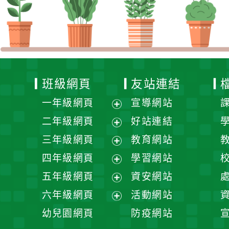
班級網頁
友站連結
一年級網頁
宣導網站
展
二年級網頁
好站連結
開
展
三年級網頁
教育網站
選
開
展
四年級網頁
學習網站
單
選
開
展
五年級網頁
資安網站
單
選
開
展
六年級網頁
活動網站
單
選
開
展
幼兒園網頁
防疫網站
單
選
開