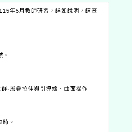
115
年
5
月教師研習，詳如說明，請查
號。
社群
-
層疊拉伸與引導線、曲面操作
2
時。