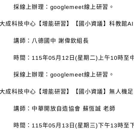
採線上辦理：
googlemeet
線上研習。
大成科技中心【增能研習】【國小資議】科教館
AI
講師：八德國中
謝偉欽組長
時間：
115
年
05
月
12
日
(
星期二
)
上午
10
時至
採線上辦理：
googlemeet
線上研習。
大成科技中心【增能研習】【國小資議】無人機足
講師：中華開放自造協會
蘇恆誠
老師
時間：
115
年
05
月
13
日
(
星期三
)
下午
13
時至