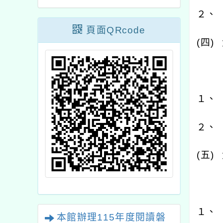
２、
頁面QRcode
(
四
)
１、
２、
(
五
)
１、
本館辦理115年度閱讀磐