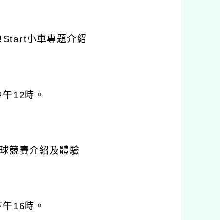
!Start
小車專題介紹
中午
12
時。
球競賽介紹及體驗
下午
16
時。