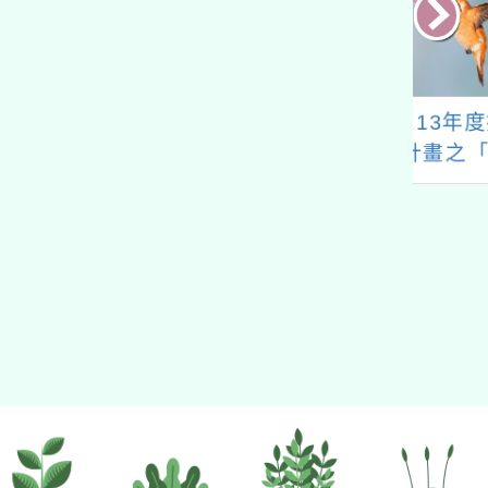
學辦理之「領導
『桃園市113年度推動
國立臺
進深學堂 智領未
科學教育計畫之「科學
「11
I變局下的決策與
探究實作-科 學教
教學在
導藝術」招生
室」』