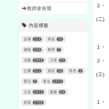
２、
教師會新聞
(
二
)
內容標籤
宣導
114
學習
75
１、
課程
205
教學
7
２、
活動
1054
注意
33
比賽
511
資訊
38
特色
1
(
三
)
節日
2
報名
1473
公告
1572
重要
20
１、
研習
1706