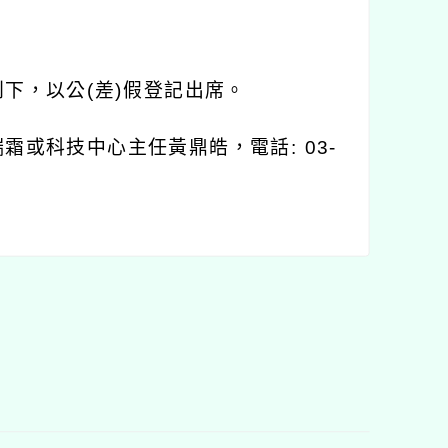
則下，以公
(
差
)
假登記出席。
瑞霜或科技中心主任黃鼎皓，電話
: 03-