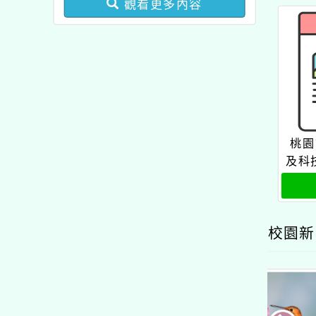
觀看更多內容
業成長研習實施計畫－夢
的N次方素養工作坊新北
場」計畫
桃園
及科
5
校園新