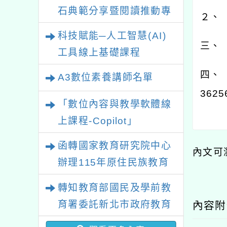
石典範分享暨閱讀推動專
２、
業研習
科技賦能─人工智慧(AI)
三、
工具線上基礎課程
四、
A3數位素養講師名單
3625
「數位內容與教學軟體線
上課程-Copilot」
函轉國家教育研究院中心
內文可
辦理115年原住民族教育
政策研討會「原住民族教
轉知教育部國民及學前教
育國際趨勢與發展」
育署委託新北市政府教育
內容
局辦理「115年度教師專