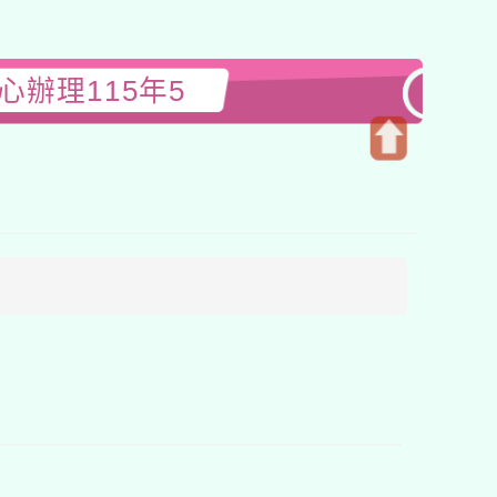
辦理115年5
開
啟
上
方
區
塊