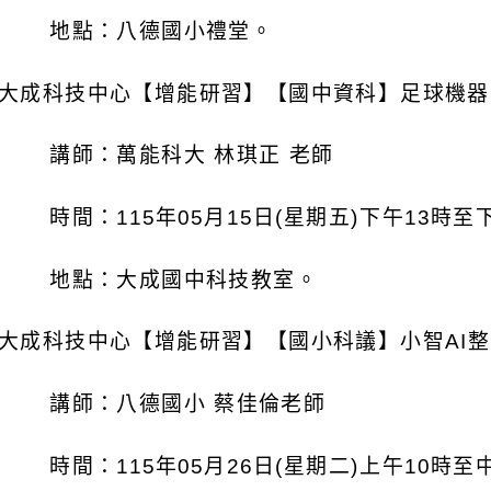
地點：八德國小禮堂。
大成科技中心【增能研習】【國中資科】足球機器
講師：萬能科大
林琪正
老師
時間：
115
年
05
月
15
日
(
星期五
)
下午
13
時至
地點：大成國中科技教室。
大成科技中心【增能研習】【國小科議】小智
AI
整
講師：八德國小
蔡佳倫老師
時間：
115
年
05
月
26
日
(
星期二
)
上午
10
時至