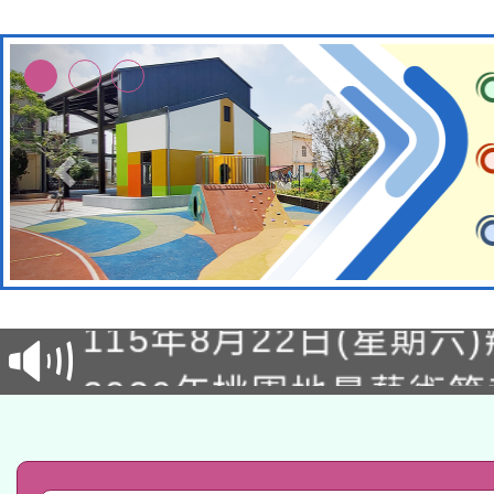
轉知經濟部水利署委託
115年8月22日(星期六)
業技術研究院辦理「11
2026年桃園地景藝術
桃園市孔廟祈福系列活
用水績優單位及節水達
「2026桃園藝術巡演
開 智慧啟航」
動」
轉知教育部國民及學前