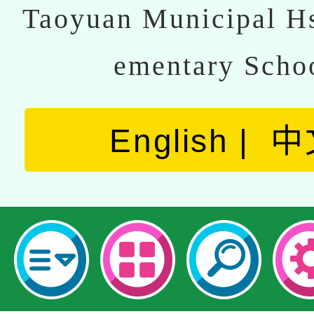
Taoyuan Municipal Hs
ementary Scho
English
中