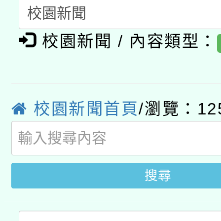
開 智慧啟航」
動」
月28日止
轉知教育部國民及學前
關事宜
校園新聞 / 內容類型：
函轉國家教育研究院中心
國立臺灣師範大學辦理「1
轉知教育部國民及學前
原住民族教育政策研討
年度健康促進學校輔導
函轉國立臺灣師範大學
新北市政府教育局辦理「
族教育國際趨勢與發展
業成長研習」實施計畫
校園新聞首頁
/瀏覽：12
轉知有關國立成功大學
族語言臺北學習中心11
師專業成長研習實施計
教育部國民及學前教育署「
文教學共融平台-教案
「族語學習班」招生簡章
方素養工作坊新北場」
年度COVID-19疫苗
件」活動簡章
搜尋
接種對象擴大為「滿6