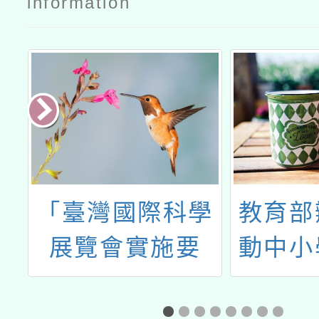
information
作
「臺灣國際科學
教育部
展覽會實施要
動中小
盃
點」
習精進
競
網建置