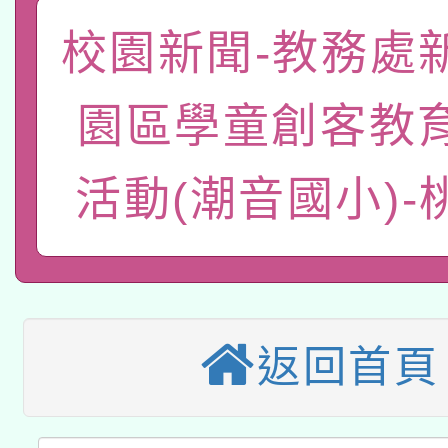
關事宜
函轉國家教育研究院中心
校園新聞-教務處
國立臺灣師範大學辦理「1
轉知教育部國民及學前
原住民族教育政策研討
年度健康促進學校輔導
園區學童創客教
函轉國立臺灣師範大學
新北市政府教育局辦理「
族教育國際趨勢與發展
業成長研習」實施計畫
活動(潮音國小)-
轉知有關國立成功大學
族語言臺北學習中心11
師專業成長研習實施計
教育部國民及學前教育署「
文教學共融平台-教案
「族語學習班」招生簡章
方素養工作坊新北場」
轉知經濟部水利署委託
年度COVID-19疫苗
件」活動簡章
115年8月22日(星期六)
業技術研究院辦理「11
接種對象擴大為「滿6
返回首頁
2026年桃園地景藝術
桃園市孔廟祈福系列活
用水績優單位及節水達
接種之民眾」措施，延長
「2026桃園藝術巡演