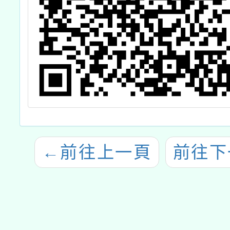
←
前往上一頁
前往下