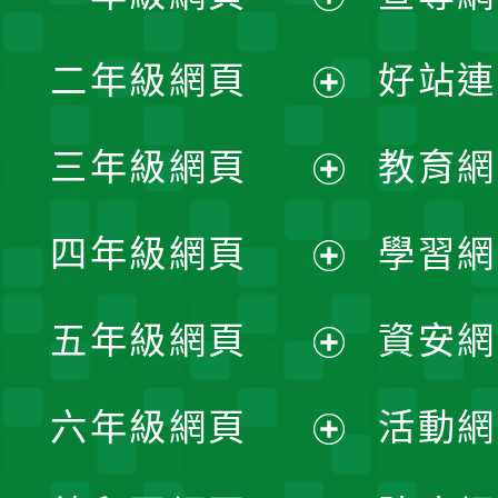
展
二年級網頁
好站連
開
展
三年級網頁
教育網
選
開
展
單
四年級網頁
學習網
選
開
展
單
五年級網頁
資安網
選
開
展
單
六年級網頁
活動網
選
開
展
單