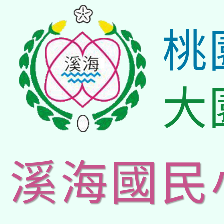
桃
大
溪海國民