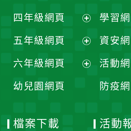
開
展
單
四年級網頁
學習網
選
開
展
單
五年級網頁
資安網
選
開
展
單
六年級網頁
活動網
選
開
展
單
幼兒園網頁
防疫網
選
開
單
選
檔案下載
活動
單