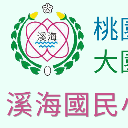
桃
大
溪海國民