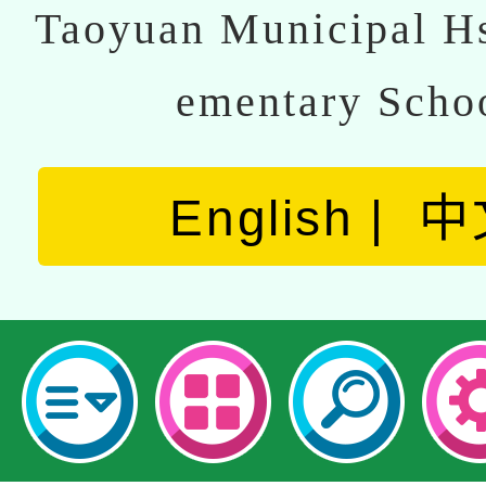
Taoyuan Municipal Hs
ementary Scho
English
中