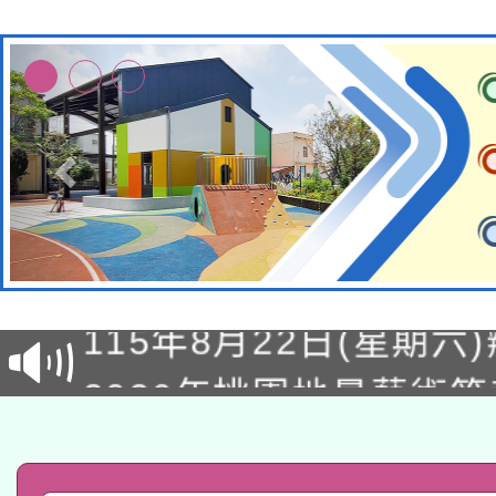
轉知經濟部水利署委託
115年8月22日(星期六)
業技術研究院辦理「11
2026年桃園地景藝術
桃園市孔廟祈福系列活
用水績優單位及節水達
「2026桃園藝術巡演
開 智慧啟航」
動」
轉知教育部國民及學前