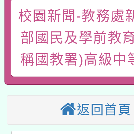
關事宜
函轉國家教育研究院中心
校園新聞-教務處
國立臺灣師範大學辦理「1
轉知教育部國民及學前
原住民族教育政策研討
年度健康促進學校輔導
部國民及學前教育
函轉國立臺灣師範大學
新北市政府教育局辦理「
族教育國際趨勢與發展
業成長研習」實施計畫
稱國教署)高級中
轉知有關國立成功大學
族語言臺北學習中心11
師專業成長研習實施計
教育部國民及學前教育署「
文教學共融平台-教案
「族語學習班」招生簡章
方素養工作坊新北場」
轉知經濟部水利署委託
年度COVID-19疫苗
件」活動簡章
115年8月22日(星期六)
業技術研究院辦理「11
接種對象擴大為「滿6
返回首頁
2026年桃園地景藝術
桃園市孔廟祈福系列活
用水績優單位及節水達
接種之民眾」措施，延長
「2026桃園藝術巡演