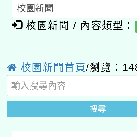
開 智慧啟航」
動」
月28日止
轉知教育部國民及學前
關事宜
校園新聞 / 內容類型：
函轉國家教育研究院中心
國立臺灣師範大學辦理「1
轉知教育部國民及學前
原住民族教育政策研討
年度健康促進學校輔導
函轉國立臺灣師範大學
新北市政府教育局辦理「
族教育國際趨勢與發展
業成長研習」實施計畫
校園新聞首頁
/瀏覽：14
轉知有關國立成功大學
族語言臺北學習中心11
師專業成長研習實施計
教育部國民及學前教育署「
文教學共融平台-教案
「族語學習班」招生簡章
方素養工作坊新北場」
年度COVID-19疫苗
件」活動簡章
搜尋
接種對象擴大為「滿6