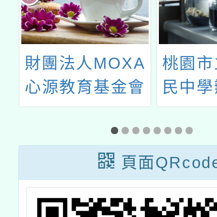
及
財團法人MOXA
桃園市
助
心源教育基金會
民中學
語
辦理「國小正念
園市政
施
課程推廣計畫」
族教育
114學
頁面QRcod
計畫3-
住民族