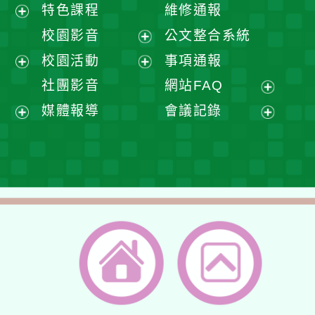
展
特色課程
維修通報
開
展
校園影音
公文整合系統
選
開
展
校園活動
事項通報
單
選
開
展
展
社團影音
網站FAQ
單
選
開
開
展
媒體報導
會議記錄
單
選
選
開
展
展
單
單
選
開
開
單
選
選
單
單
返回首頁
返回頂端