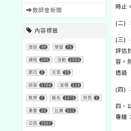
時止
教師會新聞
(
二
)
內容標籤
(
三
)
資訊
38
學習
75
評估
課程
205
活動
1054
容。
透過
節日
2
注意
33
研習
1704
宣導
114
(
四
)
教學
7
報名
1473
特色
1
四、
重要
20
比賽
511
專線
公告
1567