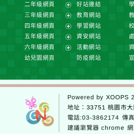
展
二年級網頁
好站連結
開
展
三年級網頁
教育網站
選
開
展
四年級網頁
學習網站
單
選
開
展
五年級網頁
資安網站
單
選
開
展
六年級網頁
活動網站
單
選
開
展
幼兒園網頁
防疫網站
單
選
開
單
選
單
Powered by
XOOPS
2
地址：
33751 桃園市
電話:03-3862174
傳真
建議瀏覽器 chrome
網