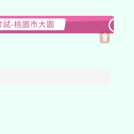
考試-桃園市大園
開
啟
上
方
區
塊