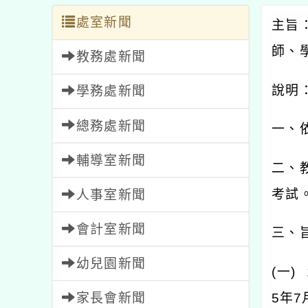
處室新聞
主旨
師、
教務處新聞
說明
學務處新聞
總務處新聞
一、
輔導室新聞
二、
考試
人事室新聞
會計室新聞
三、
幼兒園新聞
(
一
) 
家長會新聞
5
年
7