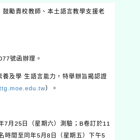
，鼓勵貴校教師、本土語言教學支援老
077
號函辦理。
素養及學
生語言能力，特舉辦旨揭認證
/ttg.moe.edu.tw
）。
年
7
月
25
日（星期六）測驗；
B
卷訂於
11
名時間至同年
5
月
8
日（星期五）下午
5