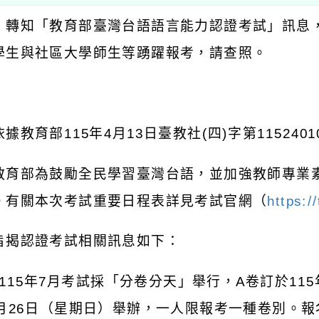
：轉知「教育部臺灣台語語言能力認證考試」訊息
學生與社區大學師生等踴躍報考，請查照。
：
依據教育部
115
年
4
月
13
日臺教社
(
四
)
字第
1152401
教育部為鼓勵全民學習臺灣台語，並加強教師專業
。有關本次考試重要日程表詳見考試官網（
https:/
旨揭認證考試相關訊息如下：
115
年
7
月考試採「分卷分天」舉行，
A
卷訂於
115
月
26
日（星期日）舉辦，一人限報考一種卷別。報