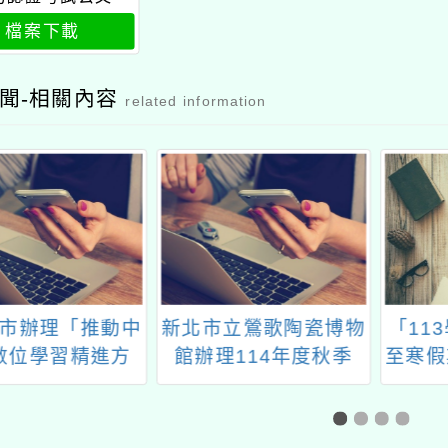
檔案下載
聞-相關內容
related information
市辦理「推動中
新北市立鶯歌陶瓷博物
「11
數位學習精進方
館辦理114年度秋季
至寒假
位內容與教學軟
「教師研習」
育訓練(3月場)