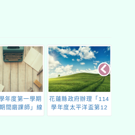
3學年度第一學期
花蓮縣政府辦理「114
桃園市
期間磨課師」線
學年度太平洋盃第12
館11
上研習課程
屆全國中小學網路小論
的島
文專題暨本土使命式行
動研究競賽實施計畫」