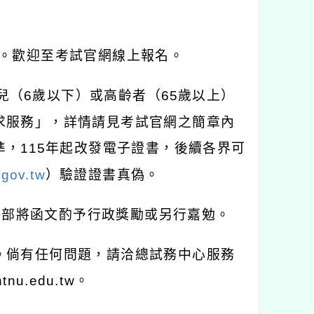
。歡迎至考試官網線上報名。
兒（
6
歲以下）或高齡者（
65
歲以上）
求服務」，詳情請見考試官網之簡章內
準，
115
年起改發電子證書，後續各界可
.gov.tw
）驗證證書真偽。
育部將函文酌予行政獎勵或另行嘉勉。
。倘有任何問題，請洽總試務中心服務
ntnu.edu.tw
。