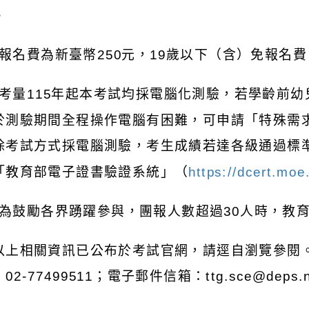
。
報名費為新臺幣
250
元，
19
歲以下（含）免報名費
考量
115
年起本考試均採電腦化測驗，若學齡前幼
於測驗期間全程操作電腦有困難，可申請「特殊需
除考試方式採電腦測驗，考生成績若達各級通過標
「教育部電子證書驗證系統」（
https://dcert.moe
為鼓勵各界踴躍參與，團報人數超過
30
人時，教
以上相關資訊已公布於考試官網，請逕自瀏覽參閱
：
02-77499511
；電子郵件信箱：
ttg.sce@deps.