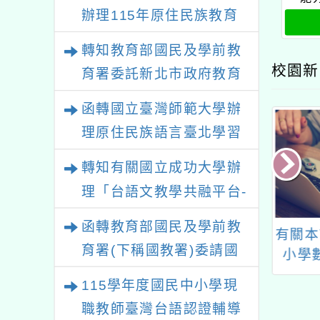
辦理115年原住民族教育
政策研討會「原住民族教
轉知教育部國民及學前教
育國際趨勢與發展」
校園新
育署委託新北市政府教育
局辦理「115年度教師專
函轉國立臺灣師範大學辦
業成長研習實施計畫－夢
理原住民族語言臺北學習
的N次方素養工作坊新北
中心115年度第2期「族語
轉知有關國立成功大學辦
場」計畫
學習班」招生簡章及EDM
理「台語文教學共融平台-
教案暨教學示範徵件」活
函轉教育部國民及學前教
學年度「教育部國
桃園市平鎮自造教育及
有關本
動簡章
育署(下稱國教署)委請國
前教育署國民中
科技中心4月份教師研
小學
立臺灣師範大學辦理
書館閱讀推動教
習
案」數
115學年度國民中小學現
審查計畫」
體教
「115年『青年百億海外
職教師臺灣台語認證輔導