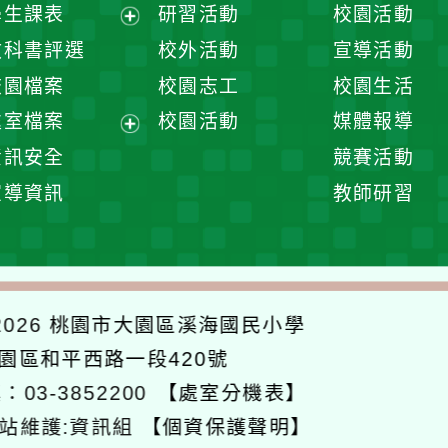
展
學生課表
研習活動
校園活動
開
展
教科書評選
校外活動
宣導活動
選
開
校園檔案
校園志工
校園生活
單
選
處室檔案
校園活動
媒體報導
單
展
資訊安全
競賽活動
開
宣導資訊
教師研習
選
單
026
桃園市大園區溪海國民小學
大園區和平西路一段420號
：03-3852200
【處室分機表】
站維護:資訊組
【個資保護聲明】