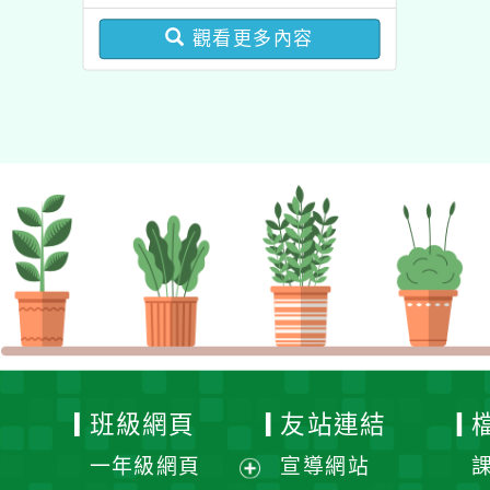
圓夢基金計畫』海外翱翔
增能課程計畫
組G-4-6『健康學一下』
觀看更多內容
澳洲塔斯馬尼亞大學參訪
活動成果發表會」
班級網頁
友站連結
一年級網頁
宣導網站