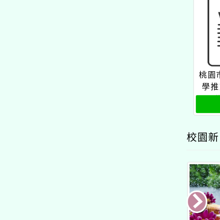
桃園
學推
校園新