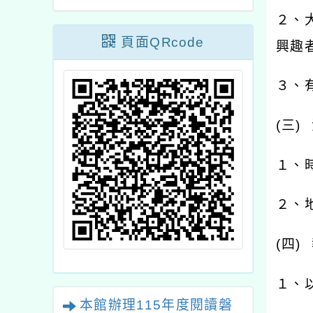
２、
頁面QRcode
興趣
３、
(
三
)
１、
２、
(
四
)
１、
本館辦理115年度閱讀磐