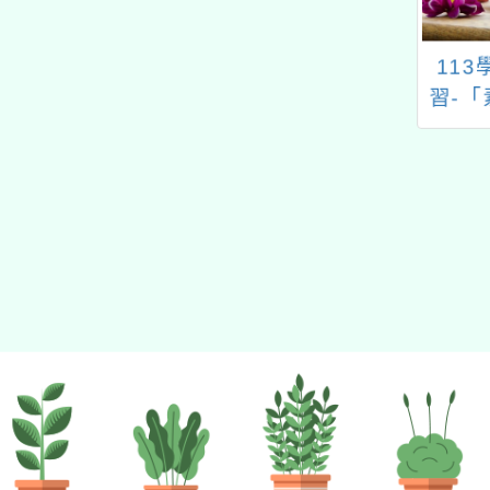
學年度上學期期初
國立臺北教育大學辦理
11
務會議記錄
「數學教學魔法師」教
習-
師研習系列工作坊