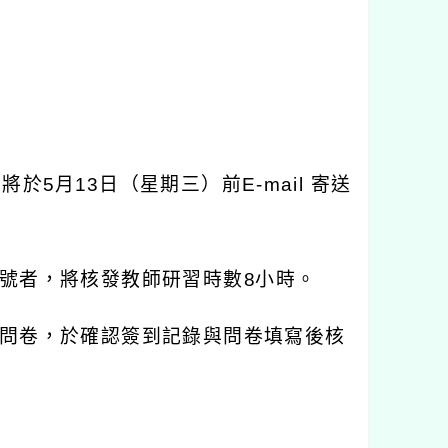
，將於
5
月
13
日（星期三）前
E-mail
寄送
號者，將核發教師研習時數
8
小時。
問卷，於確認簽到記錄與問卷填寫後核