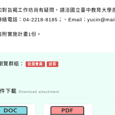
如對旨揭工作坊尚有疑問，請洽國立臺中教育大學
聯絡電話：
04-2218-8185
；、
Email
：
yucin@mail
檢附實施計畫
1
份。
瀏覽群組：
註冊會員
訪客
附件下載
Download attachment