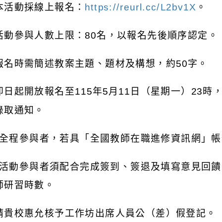
本活動採線上報名：
https://reurl.cc/L2bv1X
。
活動參與人數上限：
80
名，以報名先後順序認定。
報名時需簡述教案主題、題材及構想，約
50
字。
即日起開放報名至
115
年
5
月
11
日（星期一）
23
時
錄取通知。
全程參與者，若具「全國教師在職進修資訊網」帳
活動參與者須配合完成簽到、簽退及填寫意見回饋
師研習時數。
請貴校惠允核予工作坊出席人員公（差）假登記。