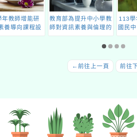
3學年教師增能研
教育部為提升中小學教
113
「素養導向課程設
師對資訊素養與倫理的
國民中
計」講座
認知，辦理數位研習課
元學
程
教育
←
前往上一頁
前往