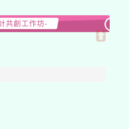
計共創工作坊-
開
啟
上
方
區
塊