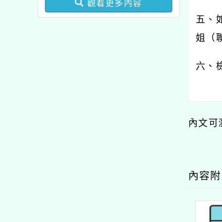
觀看更多內容
業成長研習實施計畫－夢
五、
的N次方素養工作坊新北
姐（
場」計畫
六、
內文可
內容