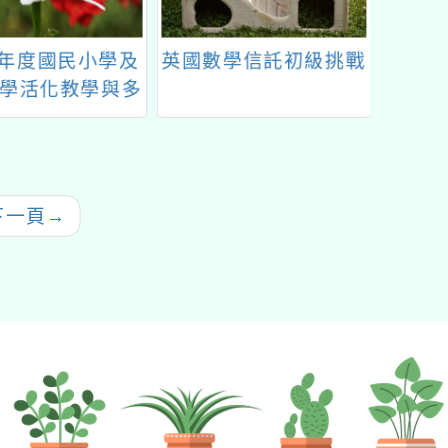
學年度國民小學及
英國數學信託初級挑戰
114
學活化教學與多
園市國
習子計畫三-山林
團藝
攀樹趣教師研習
稱本
類跨校
下一頁
→