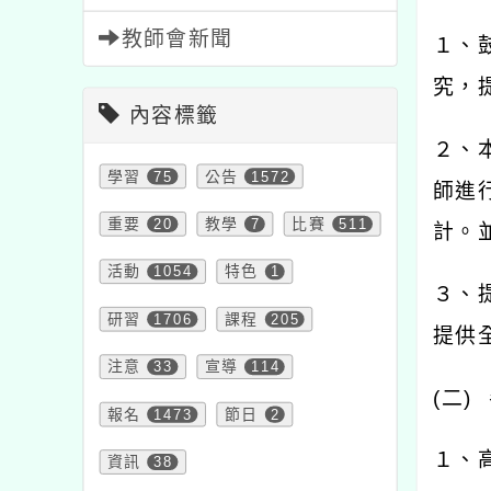
教師會新聞
１、
究，
內容標籤
２、
學習
75
公告
1572
師進
重要
20
教學
7
比賽
511
計。
活動
1054
特色
1
３、
研習
1706
課程
205
提供
注意
33
宣導
114
(
二
)
報名
1473
節日
2
１、
資訊
38