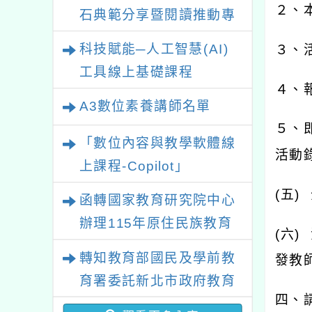
２、
石典範分享暨閱讀推動專
業研習
科技賦能─人工智慧(AI)
３、
工具線上基礎課程
４、
A3數位素養講師名單
５、
「數位內容與教學軟體線
活動
上課程-Copilot」
(
五
)
函轉國家教育研究院中心
辦理115年原住民族教育
(
六
)
政策研討會「原住民族教
轉知教育部國民及學前教
發教
育國際趨勢與發展」
育署委託新北市政府教育
四、
局辦理「115年度教師專