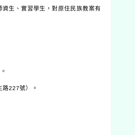
師資生、實習學生，對原住民族教案有
時。
生路
227
號）。