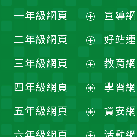
一年級網頁
宣導網
展
二年級網頁
好站連
開
展
三年級網頁
教育網
選
開
展
單
四年級網頁
學習網
選
開
展
單
五年級網頁
資安網
選
開
展
單
六年級網頁
活動網
選