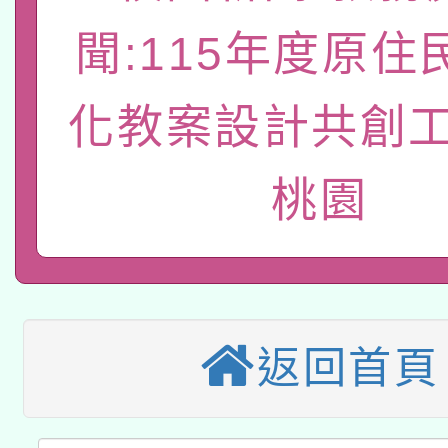
轉知教育部國民及學前
原住民族教育政策研討
年度健康促進學校輔導
聞:115年度原住
函轉國立臺灣師範大學
新北市政府教育局辦理「
族教育國際趨勢與發展
業成長研習」實施計畫
轉知有關國立成功大學
族語言臺北學習中心11
化教案設計共創工
師專業成長研習實施計
教育部國民及學前教育署「
文教學共融平台-教案
「族語學習班」招生簡章
方素養工作坊新北場」
桃園
轉知經濟部水利署委託
年度COVID-19疫苗
件」活動簡章
115年8月22日(星期六)
業技術研究院辦理「11
接種對象擴大為「滿6
2026年桃園地景藝術
桃園市孔廟祈福系列活
用水績優單位及節水達
接種之民眾」措施，延長
「2026桃園藝術巡演
返回首頁
開 智慧啟航」
動」
月28日止
轉知教育部國民及學前
關事宜