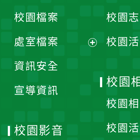
開
校園檔案
校園志
選
單
處室檔案
校園活
展
資訊安全
開
校園
宣導資訊
選
校園相
單
校園活
校園影音