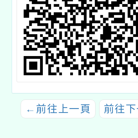
←
前往上一頁
前往下