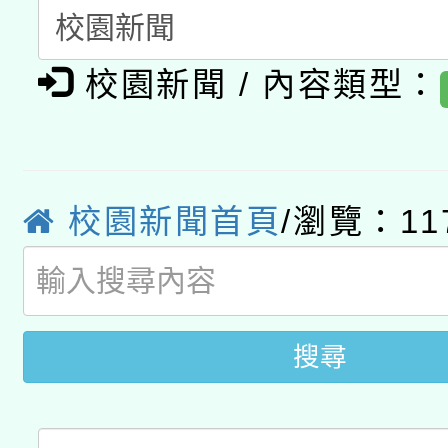
函轉國家教育研究院中心
國立臺灣師範大學辦理「1
轉知教育部國民及學前
原住民族教育政策研討
年度健康促進學校輔導
校園新聞 / 內容類型：
函轉國立臺灣師範大學
新北市政府教育局辦理「
族教育國際趨勢與發展
業成長研習」實施計畫
轉知有關國立成功大學
族語言臺北學習中心11
師專業成長研習實施計
教育部國民及學前教育署「
文教學共融平台-教案
校園新聞首頁
/瀏覽：11
「族語學習班」招生簡章
方素養工作坊新北場」
年度COVID-19疫苗
件」活動簡章
接種對象擴大為「滿6
搜尋
接種之民眾」措施，延長
月28日止