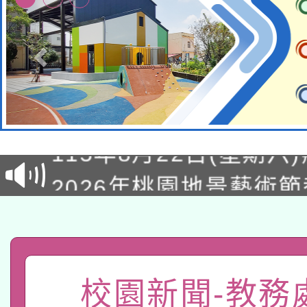
轉知經濟部水利署委託
115年8月22日(星期六)
業技術研究院辦理「11
2026年桃園地景藝術
桃園市孔廟祈福系列活
用水績優單位及節水達
「2026桃園藝術巡演
開 智慧啟航」
動」
轉知教育部國民及學前
關事宜
函轉國家教育研究院中心
國立臺灣師範大學辦理「1
校園新聞-教務