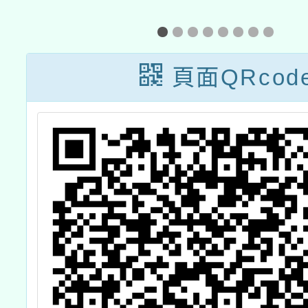
路
與教學軟體」產
悟】1
製
品選購清單
市立圖
及
科普
頁面QRcod
課