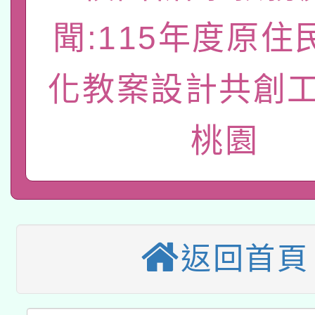
轉知教育部國民及學前
原住民族教育政策研討
年度健康促進學校輔導
聞:115年度原住
函轉國立臺灣師範大學
新北市政府教育局辦理「
族教育國際趨勢與發展
業成長研習」實施計畫
轉知有關國立成功大學
族語言臺北學習中心11
師專業成長研習實施計
化教案設計共創工
教育部國民及學前教育署「
文教學共融平台-教案
「族語學習班」招生簡章
方素養工作坊新北場」
桃園
轉知經濟部水利署委託
年度COVID-19疫苗
件」活動簡章
115年8月22日(星期六)
業技術研究院辦理「11
接種對象擴大為「滿6
2026年桃園地景藝術
桃園市孔廟祈福系列活
用水績優單位及節水達
接種之民眾」措施，延長
「2026桃園藝術巡演
返回首頁
開 智慧啟航」
動」
月28日止
轉知教育部國民及學前
關事宜