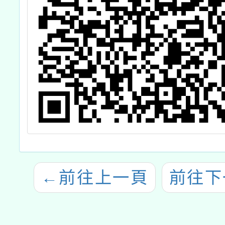
←
前往上一頁
前往下