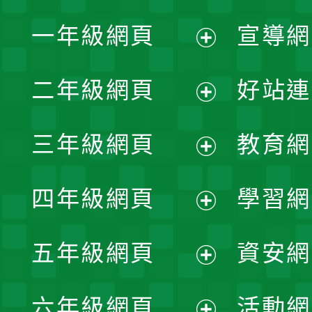
一年級網頁
宣導網
展
二年級網頁
好站連
開
展
三年級網頁
教育網
選
開
展
單
四年級網頁
學習網
選
開
展
單
五年級網頁
資安網
選
開
展
單
六年級網頁
活動網
選