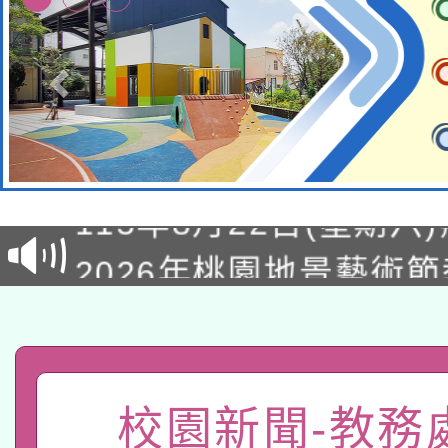
轉知經濟部水利署委託
115年8月22日(星期六)
業技術研究院辦理「11
2026年桃園地景藝術
桃園市孔廟祈福系列活
用水績優單位及節水達
「2026桃園藝術巡演
開 智慧啟航」
動」
轉知教育部國民及學前
關事宜
函轉國家教育研究院中心
國立臺灣師範大學辦理「1
校園新聞-教務