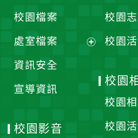
開
校園檔案
校園志
選
單
處室檔案
校園活
展
資訊安全
開
校園
宣導資訊
選
校園相
單
校園活
校園影音