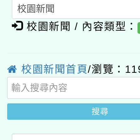
函轉國家教育研究院中心
國立臺灣師範大學辦理「1
轉知教育部國民及學前
原住民族教育政策研討
年度健康促進學校輔導
校園新聞 / 內容類型：
函轉國立臺灣師範大學
新北市政府教育局辦理「
族教育國際趨勢與發展
業成長研習」實施計畫
轉知有關國立成功大學
族語言臺北學習中心11
師專業成長研習實施計
教育部國民及學前教育署「
文教學共融平台-教案
「族語學習班」招生簡章
校園新聞首頁
/瀏覽：11
方素養工作坊新北場」
年度COVID-19疫苗
件」活動簡章
接種對象擴大為「滿6
搜尋
接種之民眾」措施，延長
月28日止