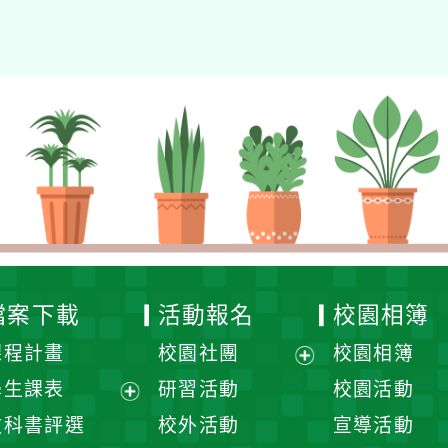
檔案下載
活動報名
校園相簿
課程計畫
校園社團
校園相簿
展
學生課表
研習活動
校園活動
開
展
教科書評選
校外活動
宣導活動
選
開