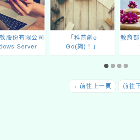
「科普創e
教育部因材網相關資源
國立
Go(夠)！」
使用資訊
「11
職教師
研
←
前往上一頁
前往