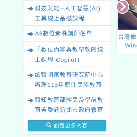
業研習
科技賦能─人工智慧(AI)
工具線上基礎課程
A3數位素養講師名單
113年「語文競
台灣微軟股份有限公司
學生客語情境式
Windows Server
「數位內容與教學軟體線
暑期培訓營」
2012、SQL Server
上課程-Copilot」
2014、Office 2016與
Office 2019、
函轉國家教育研究院中心
Windows 10等上述5
辦理115年原住民族教育
件產品終止支援
政策研討會「原住民族教
轉知教育部國民及學前教
育國際趨勢與發展」
育署委託新北市政府教育
局辦理「115年度教師專
觀看更多內容
業成長研習實施計畫－夢