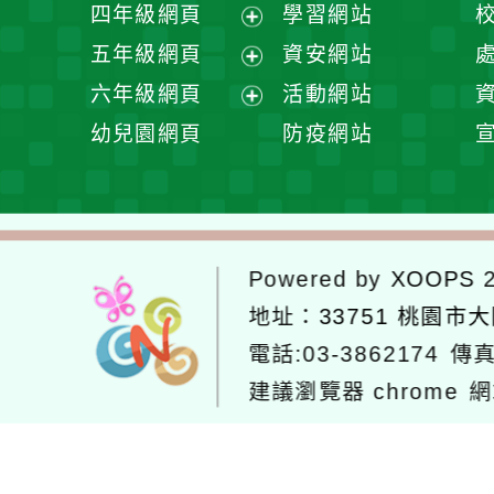
展
四年級網頁
學習網站
單
選
開
展
五年級網頁
資安網站
單
選
開
展
六年級網頁
活動網站
單
選
開
展
幼兒園網頁
防疫網站
單
選
開
單
選
單
Powered by
XOOPS
2
地址：
33751 桃園市
電話:03-3862174
傳真
建議瀏覽器 chrome
網
網站設計：
Neil網站設計
工坊