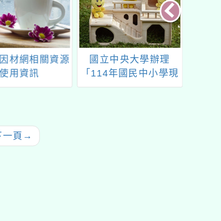
中央大學辦理
「運用多元背景家庭知
202
4年國民中小學現
識基金的幼兒 方案課
少
客語文教學增能
程」、「在國教體系中
習計畫（第2梯
面對原住民學生」專家
次）」
座談
下一頁
→