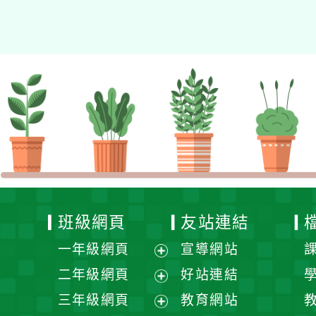
的N次方素養工作坊新北
場」計畫
班級網頁
友站連結
一年級網頁
宣導網站
展
二年級網頁
好站連結
開
展
三年級網頁
教育網站
選
開