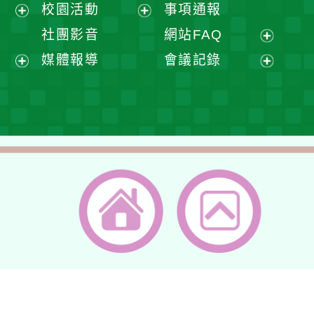
展
校園活動
事項通報
單
選
開
展
展
社團影音
網站FAQ
單
選
開
開
展
媒體報導
會議記錄
單
選
選
開
展
展
單
單
選
開
開
單
選
選
單
單
返回首頁
返回頂端