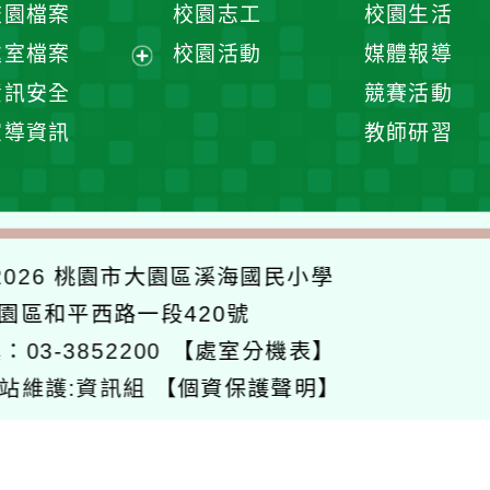
校園檔案
校園志工
校園生活
單
選
處室檔案
校園活動
媒體報導
單
展
資訊安全
競賽活動
開
宣導資訊
教師研習
選
單
026
桃園市大園區溪海國民小學
大園區和平西路一段420號
：03-3852200
【處室分機表】
站維護:資訊組
【個資保護聲明】