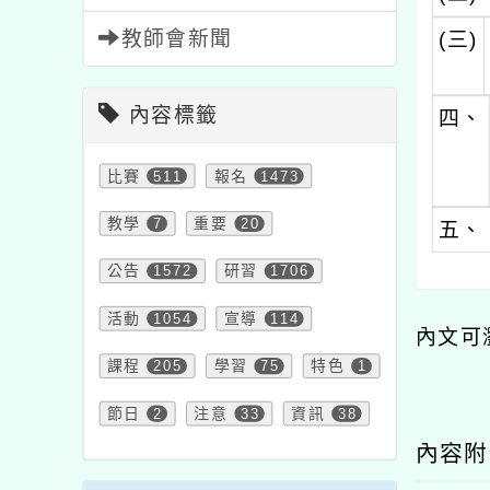
教師會新聞
(三)
內容標籤
四、
比賽
511
報名
1473
教學
7
重要
20
五、
公告
1572
研習
1706
活動
1054
宣導
114
內文可
課程
205
學習
75
特色
1
節日
2
注意
33
資訊
38
內容