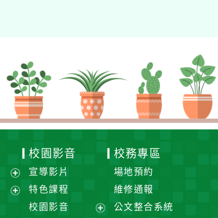
校園影音
校務專區
宣導影片
場地預約
展
特色課程
維修通報
開
展
校園影音
公文整合系統
選
開