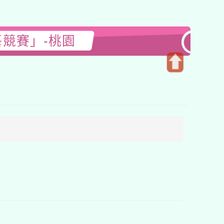
藝競賽」-桃園
開
啟
上
方
區
塊