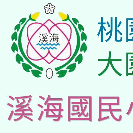
桃
大
溪海國民