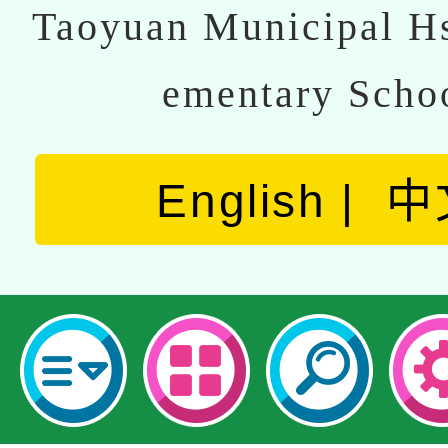
Taoyuan Municipal Hs
ementary Scho
English
中