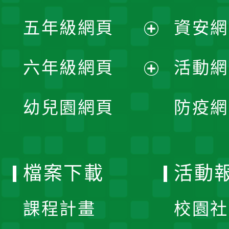
開
展
單
五年級網頁
資安網
選
開
展
單
六年級網頁
活動網
選
開
展
單
幼兒園網頁
防疫網
選
開
單
選
檔案下載
活動
單
課程計畫
校園社