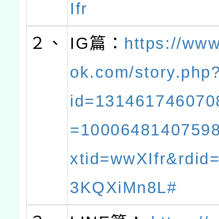
Ifr
２、
IG篇：
https://ww
ok.com/story.php?
id=131461746070
=1000648140759
xtid=wwXIfr&rdid
3KQXiMn8L#