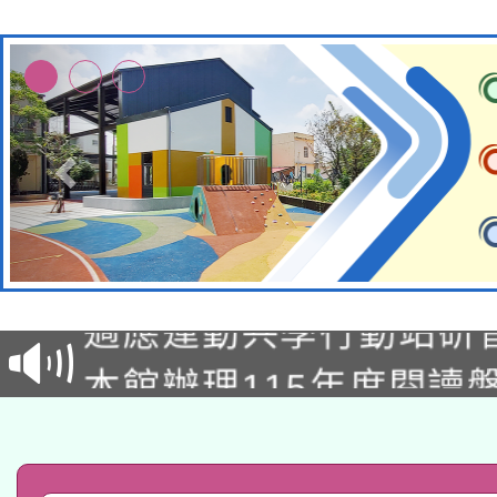
本校115學年度第2次
適應運動共學行動站研
招甄選結果公告(無人
本館辦理115年度閱讀
招)
科技賦能─人工智慧(AI
暨閱讀推動專業研習
A3數位素養講師名單
礎課程