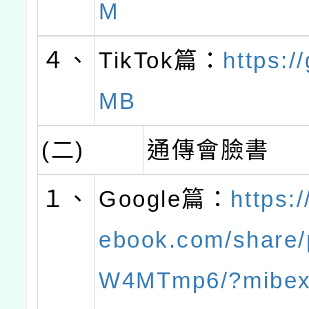
M
４、
TikTok篇：
https:/
MB
(二)
通傳會臉書
１、
Google篇：
https:
ebook.com/share/
W4MTmp6/?mibex