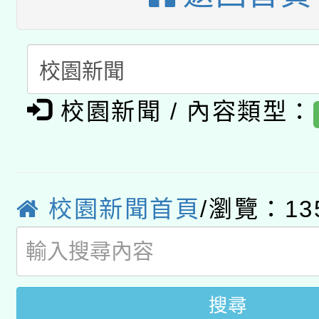
A3數位素養講師名單
礎課程
「數位內容與教學軟體線
有關大陸委員會函釋公
pilot」
校園新聞 / 內容類型：
轉知經濟部水利署委託
薪期間赴陸應申請許可
115年8月22日(星期六)
業技術研究院辦理「11
2026年桃園地景藝術
桃園市孔廟祈福系列活
校園新聞首頁
/瀏覽：13
用水績優單位及節水達
開 智慧啟航」
動」
搜尋