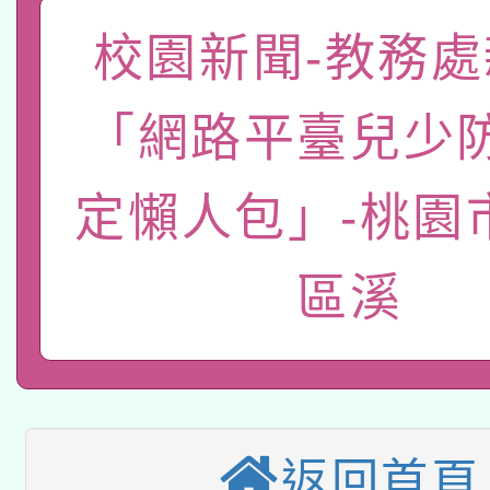
「數位內容與教學軟體線
校園新聞-教務處
有關大陸委員會函釋公
pilot」
「網路平臺兒少
轉知經濟部水利署委託
薪期間赴陸應申請許可
115年8月22日(星期六)
業技術研究院辦理「11
定懶人包」-桃園
2026年桃園地景藝術
桃園市孔廟祈福系列活
用水績優單位及節水達
區溪
本校115學年度第2次
開 智慧啟航」
動」
適應運動共學行動站研
招甄選結果公告(無人
本館辦理115年度閱讀
招)
返回首頁
科技賦能─人工智慧(AI
暨閱讀推動專業研習