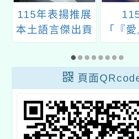
科
115年表揚推展
11
位
本土語言傑出貢
「『愛
獻獎
發」公
頁面QRcod