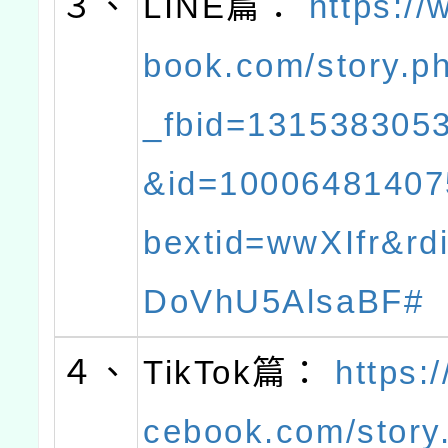
３、
LINE篇：
https:/
book.com/story.p
_fbid=131538305
&id=1000648140
bextid=wwXIfr&rd
DoVhU5AlsaBF#
４、
TikTok篇：
https:
cebook.com/story