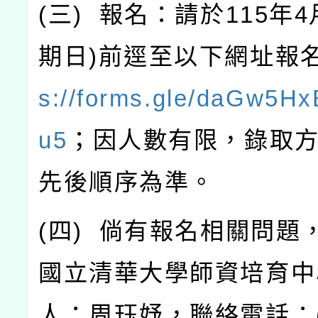
(
三
)
報名：請於
115
年
4
期日
)
前逕至以下網址報
s://forms.gle/daGw5Hx
u5
；因人數有限，錄取
先後順序為準。
(
四
)
倘有報名相關問題
國立清華大學師資培育中
人：周珏妤，聯絡電話：