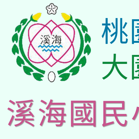
桃
大
溪海國民