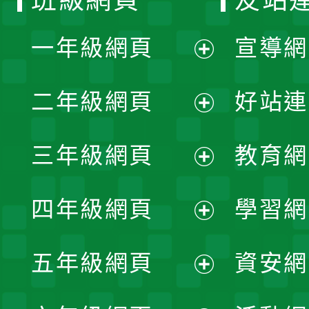
一年級網頁
宣導網
展
二年級網頁
好站連
開
展
三年級網頁
教育網
選
開
展
單
四年級網頁
學習網
選
開
展
單
五年級網頁
資安網
選
開
展
單