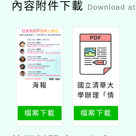
內容附件下載
Download a
海報
國立清華大
學辦理「情
緒力就是未
檔案下載
檔案下載
來力：ai時
代的sel與
正向教育革