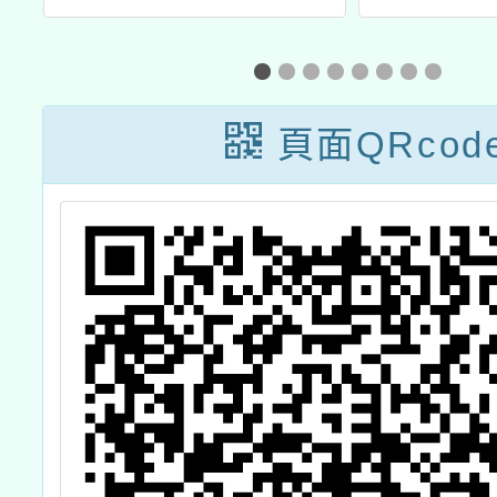
與
工作坊」研習課
課程觀
」
程
經
美
頁面QRcod
美
廣
線