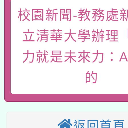
「數位內容與教學軟體線
校園新聞-教務處
有關大陸委員會函釋公
pilot」
轉知經濟部水利署委託
薪期間赴陸應申請許可
立清華大學辦理
115年8月22日(星期六)
業技術研究院辦理「11
力就是未來力：A
2026年桃園地景藝術
桃園市孔廟祈福系列活
用水績優單位及節水達
本校115學年度第2次
的
開 智慧啟航」
動」
適應運動共學行動站研
招甄選結果公告(無人
本館辦理115年度閱讀
招)
科技賦能─人工智慧(AI
暨閱讀推動專業研習
返回首頁