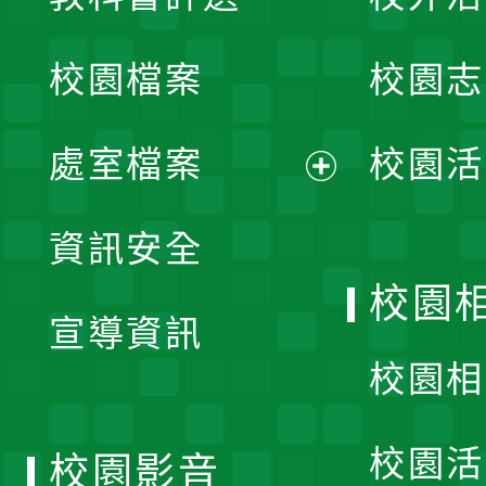
開
校園檔案
校園志
選
單
處室檔案
校園活
展
資訊安全
開
校園
宣導資訊
選
校園相
單
校園活
校園影音