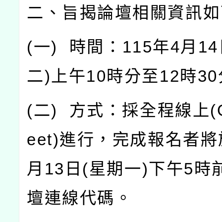
二、旨揭論壇相關資訊如
(
一
)
時間：
115
年
4
月
14
二
)
上午
10
時分至
12
時
30
(
二
)
方式：採全程線上
(
eet)
進行，完成報名者將
月
13
日
(
星期一
)
下午
5
時
壇連線代碼。