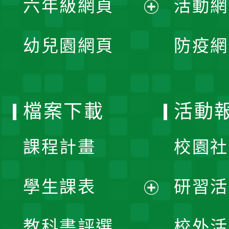
六年級網頁
活動網
選
開
展
單
幼兒園網頁
防疫網
選
開
單
選
檔案下載
活動
單
課程計畫
校園社
學生課表
研習活
展
教科書評選
校外活