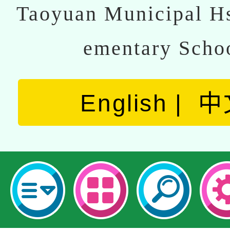
Taoyuan Municipal Hs
ementary Scho
English
中