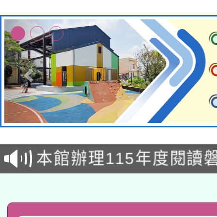
本校115學年度第2次
適應運動共學行動站研
招甄選結果公告(無人
本館辦理115年度閱讀
招)
科技賦能─人工智慧(AI
暨閱讀推動專業研習
A3數位素養講師名單
礎課程