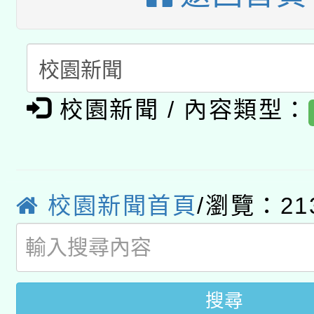
A3數位素養講師名單
礎課程
「數位內容與教學軟體線
有關大陸委員會函釋公
pilot」
校園新聞 / 內容類型：
轉知經濟部水利署委託
薪期間赴陸應申請許可
115年8月22日(星期六)
業技術研究院辦理「11
2026年桃園地景藝術
桃園市孔廟祈福系列活
用水績優單位及節水達
校園新聞首頁
/瀏覽：21
開 智慧啟航」
動」
搜尋