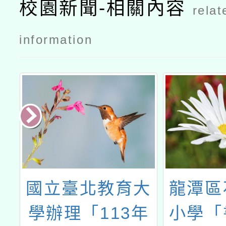
校園新聞-相關內容
relat
命」線上論
壇公文
information
大
龍潭區石門國民
113
年
小學「書法教師
小學沉