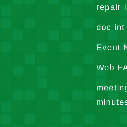
repair 
doc in
Event N
Web F
meetin
minute