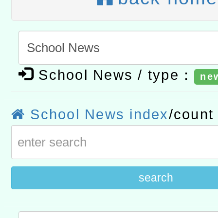
灣師範大學辦理「114至1
函轉國家教育研究院中心辦
進學校輔導計畫師資專業
民族教育政策研討會「原
轉知教育部國民及學前教
計畫
趨勢與發展」
政府教育局辦理「115年
函轉國立臺灣師範大學辦
School News / type：
ne
研習實施計畫－夢的N次方
臺北學習中心115年度第2
轉知有關國立成功大學辦
School News index
/coun
北場」計畫
班」招生簡章及EDM
共融平台-教案暨教學示範
教育部國民及學前教育署「11
章
COVID-19疫苗接種計畫
擴大為「滿6個月以上尚未
search
措施，延長至115年9月28