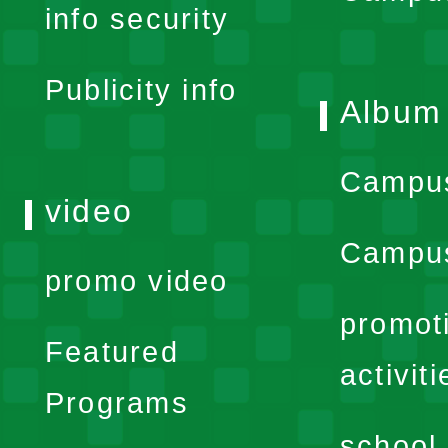
info security
menu
Publicity info
Album
Campu
video
Campus
promo video
promot
Featured
activiti
Programs
school 