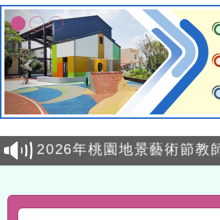
轉知經濟部水利署委託財
研究院辦理「115年表揚
115年8月22日(星期六)辦
位及節水達人選拔活動」
市孔廟祈福系列活動—儒門
2026年桃園地景藝術節教
航」
「2026桃園藝術巡演」活
宜
轉知教育部國民及學前教
灣師範大學辦理「114至1
函轉國家教育研究院中心辦