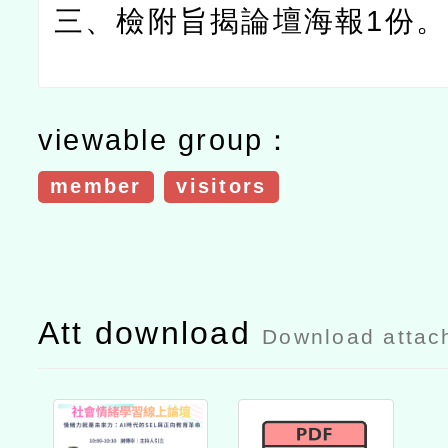
三、檢附旨揭論壇海報
1
份。
viewable group：
member
visitors
Att download
Download attac