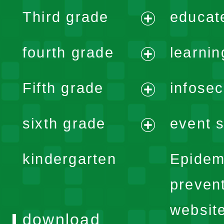
expand
Third grade
educat
menu
expand
fourth grade
learnin
menu
expand
Fifth grade
infose
menu
expand
sixth grade
event s
menu
expand
kindergarten
Epidem
menu
preven
websit
download