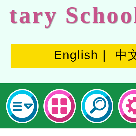
tary Schoo
English
中