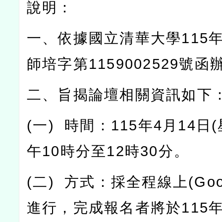
說明：
一、依據國立清華大學
115
師培字第
1159002529
號函
二、旨揭論壇相關資訊如下
(
一
)
時間：
115
年
4
月
14
日
(
午
10
時分至
12
時
30
分。
(
二
)
方式：採全程線上
(Goo
進行，完成報名者將於
115