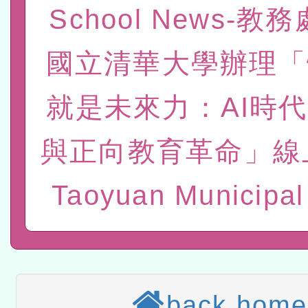
School News-教
進學校輔導計畫師資專業
民族教育政策研討會「原
轉知教育部國民及學前教
國立清華大學辦理「
計畫
趨勢與發展」
政府教育局辦理「115年
函轉國立臺灣師範大學辦
研習實施計畫－夢的N次方
臺北學習中心115年度第2
轉知有關國立成功大學辦
就是未來力：AI時代
北場」計畫
班」招生簡章及EDM
共融平台-教案暨教學示範
教育部國民及學前教育署「11
與正向教育革命」線
章
COVID-19疫苗接種計畫
轉知經濟部水利署委託財
Taoyuan Municipal
擴大為「滿6個月以上尚未
研究院辦理「115年表揚
115年8月22日(星期六)辦
措施，延長至115年9月28
位及節水達人選拔活動」
市孔廟祈福系列活動—儒門
2026年桃園地景藝術節教
航」
「2026桃園藝術巡演」活
back home
宜
轉知教育部國民及學前教