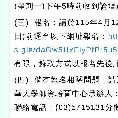
(
星期一
)
下午
5
時前收到論壇
(
三
)
報名：請於
115
年
4
月
1
日
)
前逕至以下網址報名：
ht
s.gle/daGw5HxEiyPtPr5u5
有限，錄取方式以報名先後
(
四
)
倘有報名相關問題，請
華大學師資培育中心承辦人
聯絡電話：
(03)5715131
分