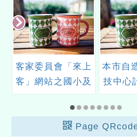
上
本市自造教育及科
國立東
及
技中心計畫114學
「十二
數
年度七月份教師增
民族教
能研習
計畫成
Page QRcod
活