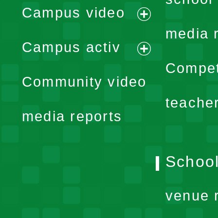
Campus video
expand
media 
Campus activ
menu
expand
Compet
Community video
menu
teache
media reports
School
venue 