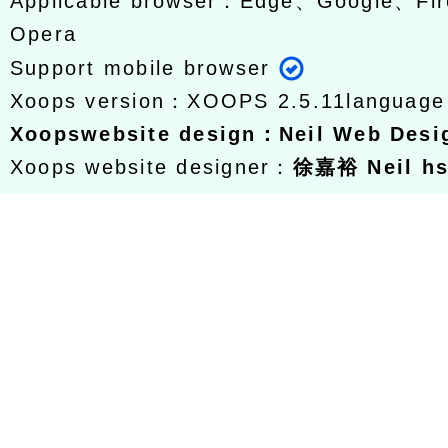
Applicable browser：Edge、Google、Fir
Opera
Support mobile browser
Xoops version：
XOOPS 2.5.11
languag
Xoops
website design
：
Neil Web Des
Xoops website designer：
徐嘉裕 Neil h