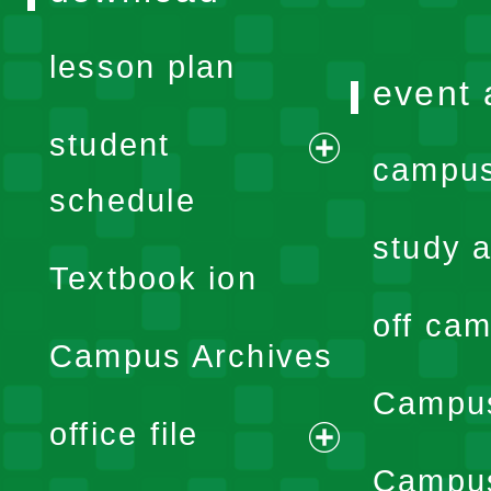
lesson plan
event 
student
campus
expand
schedule
menu
study a
Textbook ion
off cam
Campus Archives
Campus
office file
expand
Campus