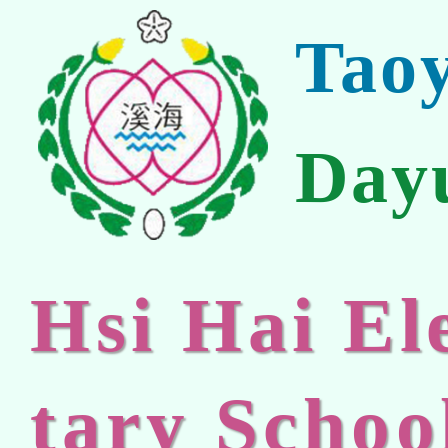
Tao
Day
Hsi Hai E
tary Schoo