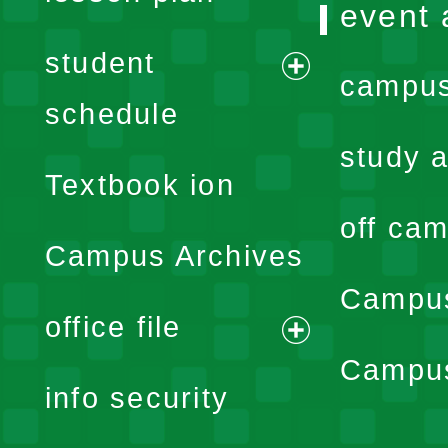
event 
student
campus
expand
schedule
menu
study a
Textbook ion
off cam
Campus Archives
Campus
office file
expand
Campus
info security
menu