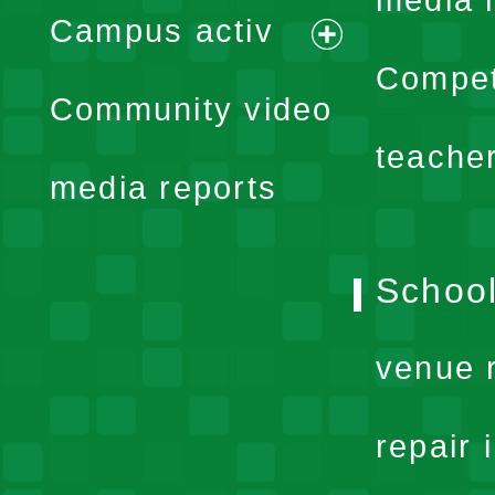
media 
Campus activ
menu
expand
Compet
Community video
menu
teache
media reports
School
venue 
repair 