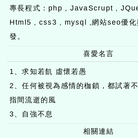
專長程式：php , JavaScrupt , JQuer
Html5 , css3 , mysql ,網站s
發。
喜愛名言
1、求知若飢 虛懷若愚
2、任何被視為感情的枷鎖，都試著
指間流逝的風
3、自強不息
相關連結