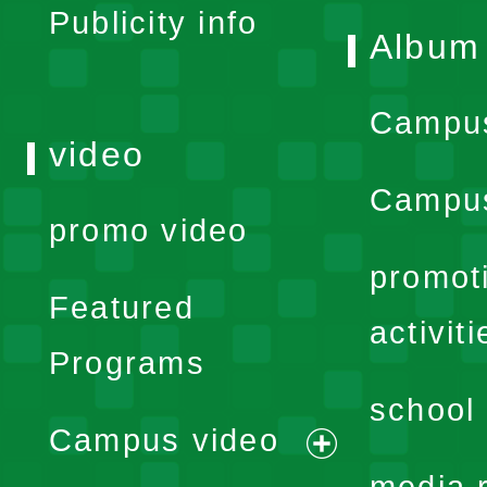
Publicity info
Album
Campu
video
Campus
promo video
promot
Featured
activiti
Programs
school 
Campus video
expand