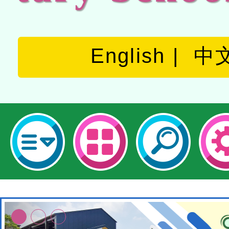
English
中