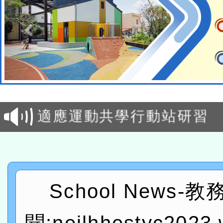
本校115學年度第2次代理
結果公告(無人報名，續辦
適應運動共學行動站研習
本館辦理115年度閱讀磐
讀推動專業研習
科技賦能─人工智慧(AI)
程
A3數位素養講師名單
School News-
「數位內容與教學軟體線上課程