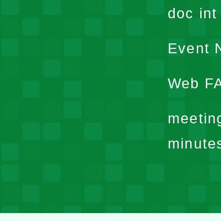
doc in
Event N
Web F
meetin
minute