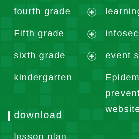
expand
fourth grade
learnin
menu
expand
Fifth grade
infose
menu
expand
sixth grade
event s
menu
expand
kindergarten
Epidem
menu
preven
websit
download
lesson plan