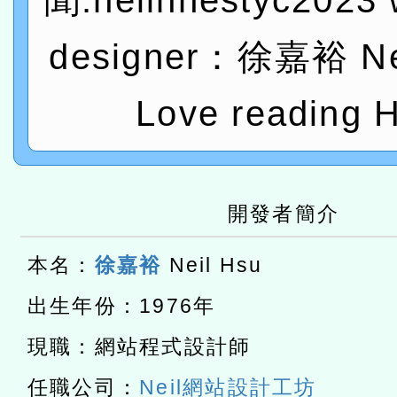
聞:neilhhestyc2023 
t」
有關大陸委員會函釋公務
designer：徐嘉裕 Nei
赴陸應申請許可一案
轉知經濟部水利署委託財
研究院辦理「115年表揚
115年8月22日(星期六)辦
Love reading H
位及節水達人選拔活動」
市孔廟祈福系列活動—儒門
2026年桃園地景藝術節教
航」
本校115學年度第2次代理
開發者簡介
結果公告(無人報名，續辦
適應運動共學行動站研習
本名：
徐嘉裕
Neil Hsu
本館辦理115年度閱讀磐
出生年份：1976年
讀推動專業研習
科技賦能─人工智慧(AI)
現職：網站程式設計師
程
A3數位素養講師名單
任職公司：
Neil網站設計工坊