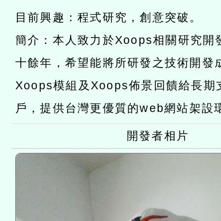
「數位內容與教學軟體線上課程
目前興趣：程式研究，創意突破。
t」
有關大陸委員會函釋公務
簡介：本人致力於Xoops相關研究
赴陸應申請許可一案
轉知經濟部水利署委託財
十餘年，希望能將所研發之技術開發
研究院辦理「115年表揚
115年8月22日(星期六)辦
Xoops模組及Xoops佈景回饋給長
位及節水達人選拔活動」
市孔廟祈福系列活動—儒門
2026年桃園地景藝術節教
戶，提供台灣更優質的web網站架設
航」
開發者相片