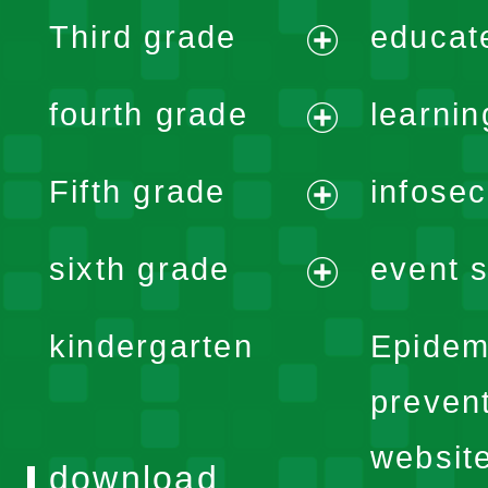
expand
Third grade
educat
menu
expand
fourth grade
learnin
menu
expand
Fifth grade
infose
menu
expand
sixth grade
event s
menu
expand
kindergarten
Epidem
menu
preven
websit
download