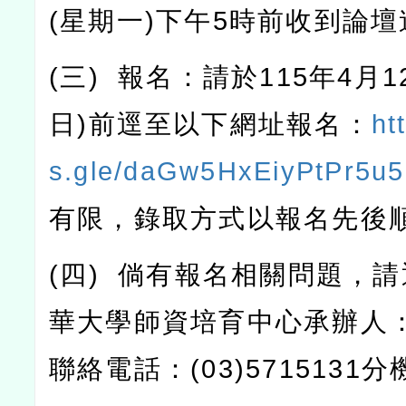
(
星期一
)
下午
5
時前收到論壇
(
三
)
報名：請於
115
年
4
月
1
日
)
前逕至以下網址報名：
ht
s.gle/daGw5HxEiyPtPr5u5
有限，錄取方式以報名先後
(
四
)
倘有報名相關問題，請
華大學師資培育中心承辦人
聯絡電話：
(03)5715131
分