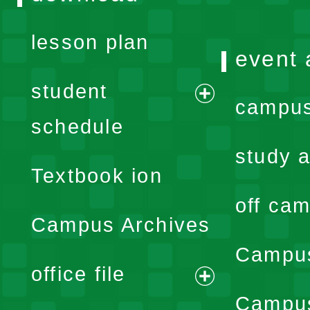
lesson plan
event 
student
campus
expand
schedule
menu
study a
Textbook ion
off cam
Campus Archives
Campus
office file
expand
Campus