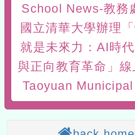
灣師範大學辦理「114至1
函轉國家教育研究院中心辦
School News-教
進學校輔導計畫師資專業
民族教育政策研討會「原
轉知教育部國民及學前教
國立清華大學辦理「
計畫
趨勢與發展」
政府教育局辦理「115年
函轉國立臺灣師範大學辦
就是未來力：AI時代
研習實施計畫－夢的N次方
臺北學習中心115年度第2
轉知有關國立成功大學辦
北場」計畫
班」招生簡章及EDM
共融平台-教案暨教學示範
教育部國民及學前教育署「11
與正向教育革命」線
章
COVID-19疫苗接種計畫
轉知經濟部水利署委託財
Taoyuan Municipal
擴大為「滿6個月以上尚未
研究院辦理「115年表揚
115年8月22日(星期六)辦
措施，延長至115年9月28
位及節水達人選拔活動」
市孔廟祈福系列活動—儒門
2026年桃園地景藝術節教
航」
「2026桃園藝術巡演」活
back home