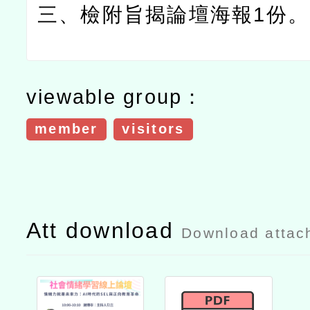
三、檢附旨揭論壇海報
1
份。
viewable group：
member
visitors
Att download
Download attac