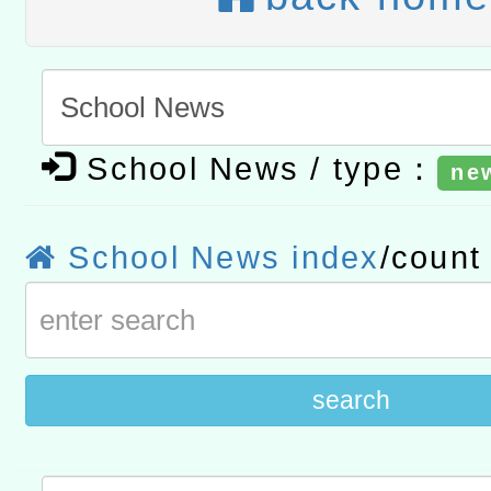
宜
轉知教育部國民及學前教
灣師範大學辦理「114至1
函轉國家教育研究院中心辦
進學校輔導計畫師資專業
民族教育政策研討會「原
轉知教育部國民及學前教
School News / type：
計畫
趨勢與發展」
政府教育局辦理「115年
函轉國立臺灣師範大學辦
ne
研習實施計畫－夢的N次方
臺北學習中心115年度第2
轉知有關國立成功大學辦
School News index
/coun
北場」計畫
班」招生簡章及EDM
共融平台-教案暨教學示範
教育部國民及學前教育署「11
章
COVID-19疫苗接種計畫
擴大為「滿6個月以上尚未
search
措施，延長至115年9月28