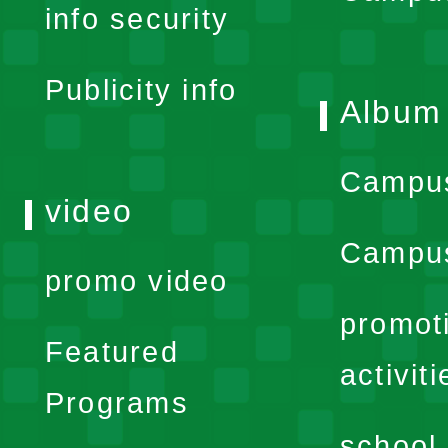
info security
menu
Publicity info
Album
Campu
video
Campus
promo video
promot
Featured
activiti
Programs
school 