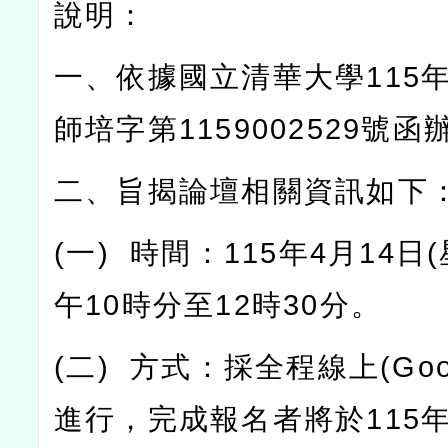
說明：
一、依據國立清華大學
115
師培字第
1159002529
號函
二、旨揭論壇相關資訊如下
(
一
)
時間：
115
年
4
月
14
日
(
午
10
時分至
12
時
30
分。
(
二
)
方式：採全程線上
(Goo
進行，完成報名者將於
115