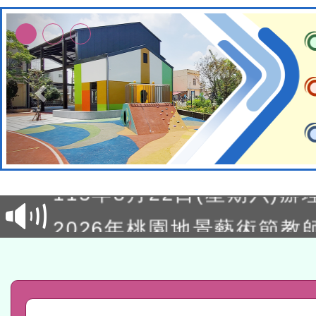
轉知經濟部水利署委託財
研究院辦理「115年表揚
115年8月22日(星期六)辦
位及節水達人選拔活動」
市孔廟祈福系列活動—儒門
2026年桃園地景藝術節教
航」
「2026桃園藝術巡演」活
宜
轉知教育部國民及學前教