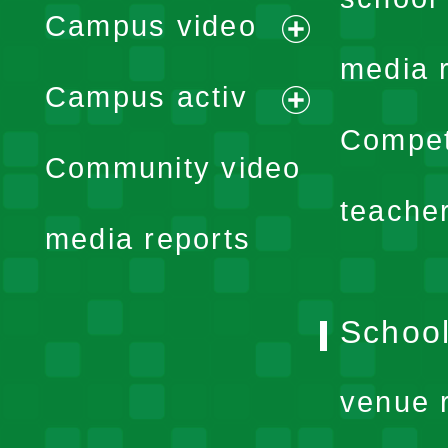
Campus video
expand
media 
Campus activ
menu
expand
Compet
Community video
menu
teache
media reports
School
venue 