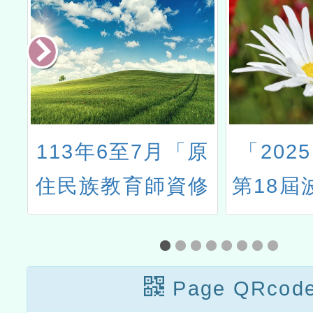
作
113年6至7月「原
「2025
住民族教育師資修
第18屆
習原住民族文化及
明創
多元文化教育課
程」實體研習
Page QRcod