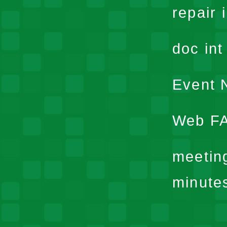
repair 
doc in
Event N
Web F
meetin
minute