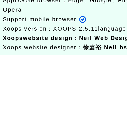
Applicable browser：Edge、Google、Fir
Opera
Support mobile browser
Xoops version：
XOOPS 2.5.11
languag
Xoops
website design
：
Neil Web Des
Xoops website designer：
徐嘉裕 Neil h