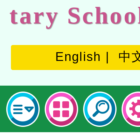
tary Schoo
English
中