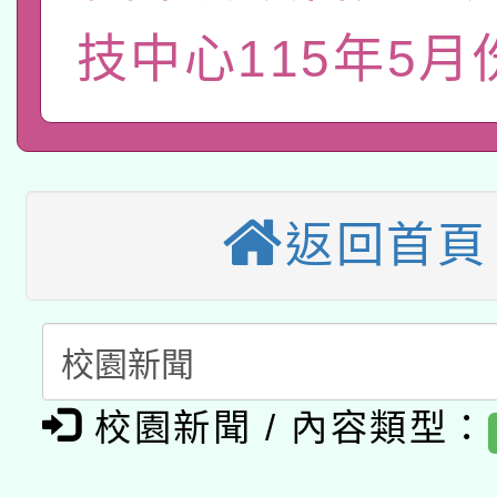
族教育國際趨勢與發展
業成長研習」實施計畫
轉知有關國立成功大學
技中心115年5月
族語言臺北學習中心11
師專業成長研習實施計
教育部國民及學前教育署「
文教學共融平台-教案
「族語學習班」招生簡章
方素養工作坊新北場」
轉知經濟部水利署委託
年度COVID-19疫苗
件」活動簡章
115年8月22日(星期六)
業技術研究院辦理「11
接種對象擴大為「滿6
返回首頁
2026年桃園地景藝術
桃園市孔廟祈福系列活
用水績優單位及節水達
接種之民眾」措施，延長
「2026桃園藝術巡演
開 智慧啟航」
動」
月28日止
轉知教育部國民及學前
關事宜
校園新聞 / 內容類型：
函轉國家教育研究院中心
國立臺灣師範大學辦理「1
轉知教育部國民及學前
原住民族教育政策研討