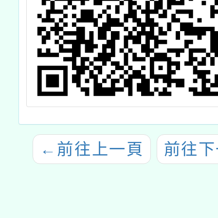
←
前往上一頁
前往下