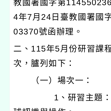
教國署國字第
11455023
4
年
7
月
24
日臺教國署國
03370
號函辦理。
二、
115
年
5
月份研習課
次，臚列如下：
（一）場次一：
1
、研習主題