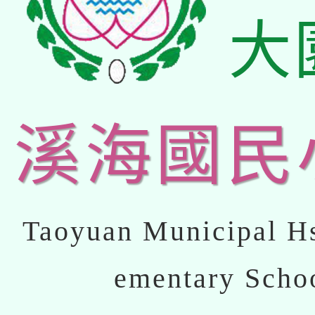
大
溪海國民
Taoyuan Municipal Hs
ementary Scho