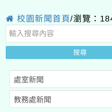
年度健康促進學校輔導
函轉國立臺灣師範大學
新北市政府教育局辦理「
族教育國際趨勢與發展
業成長研習」實施計畫
校園新聞首頁
/瀏覽：18
轉知有關國立成功大學
族語言臺北學習中心11
師專業成長研習實施計
教育部國民及學前教育署「
文教學共融平台-教案
「族語學習班」招生簡章
方素養工作坊新北場」
年度COVID-19疫苗
件」活動簡章
搜尋
接種對象擴大為「滿6
接種之民眾」措施，延長
月28日止