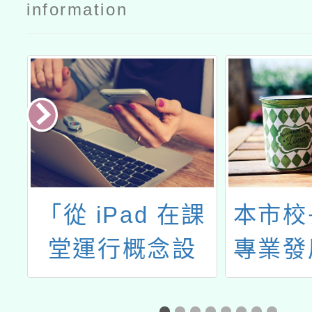
information
探
「從 iPad 在課
本市校
我
堂運行概念設
專業發
訊
置」
理「專