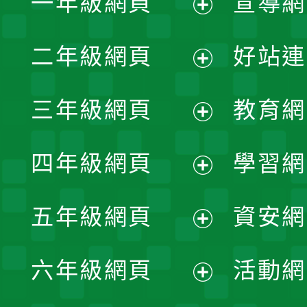
一年級網頁
宣導網
展
二年級網頁
好站連
開
展
三年級網頁
教育網
選
開
展
單
四年級網頁
學習網
選
開
展
單
五年級網頁
資安網
選
開
展
單
六年級網頁
活動網
選
開
展