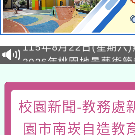
轉知經濟部水利署委託
115年8月22日(星期六)
業技術研究院辦理「11
2026年桃園地景藝術
桃園市孔廟祈福系列活
用水績優單位及節水達
「2026桃園藝術巡演
開 智慧啟航」
動」
轉知教育部國民及學前
關事宜
函轉國家教育研究院中心
國立臺灣師範大學辦理「1
校園新聞-教務處
轉知教育部國民及學前
原住民族教育政策研討
年度健康促進學校輔導
園市南崁自造教
函轉國立臺灣師範大學
新北市政府教育局辦理「