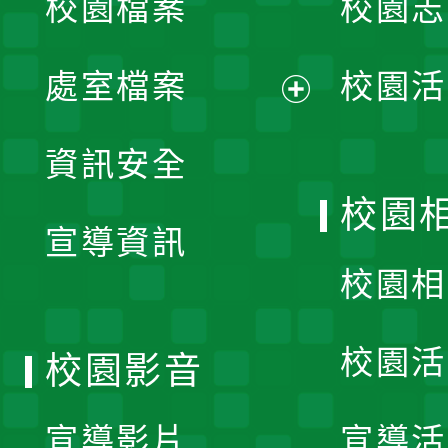
校園檔案
校園志
選
單
處室檔案
校園活
展
資訊安全
開
校園
宣導資訊
選
校園相
單
校園活
校園影音
宣導影片
宣導活